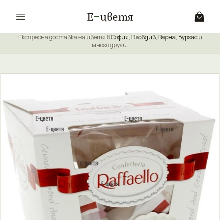
Е
цветя
Експресна доставка на цветя в
София
,
Пловдив
,
Варна
,
Бургас
и
много други.