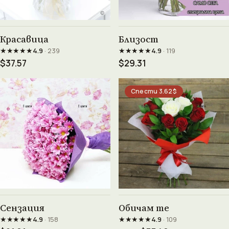
Виж продукта →
Виж продукта →
Красавица
Близост
★★★★★
★★★★★
4.9
· 239
4.9
· 119
$37.57
$29.31
Спести 3.62$
Виж продукта →
Виж продукта →
Сензация
Обичам те
★★★★★
★★★★★
4.9
· 158
4.9
· 109