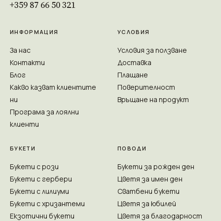
+359 87 66 50 321
ИНФОРМАЦИЯ
УСЛОВИЯ
За нас
Условия за ползване
Контакти
Доставка
Блог
Плащане
Какво казват клиентите
Поверителност
ни
Връщане на продукт
Програма за лоялни
клиенти
БУКЕТИ
ПОВОДИ
Букети с рози
Букети за рожден ден
Букети с гербери
Цветя за имен ден
Букети с лилиуми
Сватбени букети
Букети с хризантеми
Цветя за юбилей
Екзотични букети
Цветя за благодарност