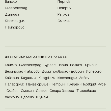
Банско
Перник
Благоевград
Петрич
Дупница
Разлог
Кюстендил
Смолян
Пампорово
ЦВЕТАРСКИ МАГАЗИНИ ПО ГРАДОВЕ
Банско
Благоевград
Бургас
Варна
Велико Търново
Велинград
Габрово
Димитровград
Добрич
Исперих
Каварна
Казанлък
Кърджали
Кюстендил
Ловеч
Пазарджик
Панагюрище
Петрич
Плевен
Пловдив
Русе
Сливен
Смолян
София
Стара Загора
Търговище
Хасково
Царево
Шумен