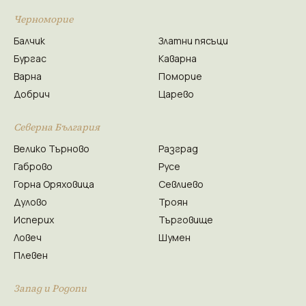
Черноморие
Балчик
Златни пясъци
Бургас
Каварна
Варна
Поморие
Добрич
Царево
Северна България
Велико Търново
Разград
Габрово
Русе
Горна Оряховица
Севлиево
Дулово
Троян
Исперих
Търговище
Ловеч
Шумен
Плевен
Запад и Родопи