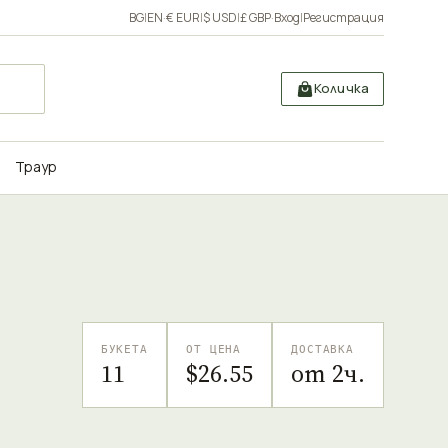
BG
|
EN
·
€ EUR
|
$ USD
|
£ GBP
·
Вход
|
Регистрация
Количка
Траур
БУКЕТА
ОТ ЦЕНА
ДОСТАВКА
11
$26.55
от 2ч.