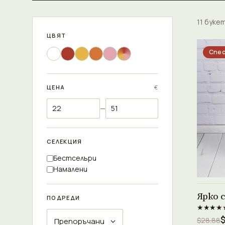
11 буке
ЦВЯТ
Спес
ЦЕНА
€
—
СЕЛЕКЦИЯ
Бестселъри
Намалени
Ярко 
ПОДРЕДИ
★★★★
$28.88