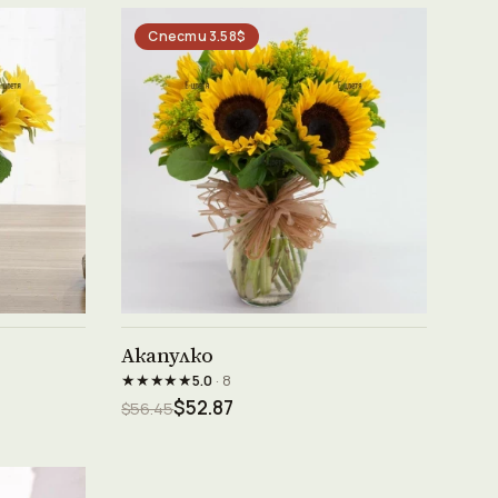
Спести 3.58$
Виж продукта →
Акапулко
★★★★★
5.0
· 8
$52.87
$56.45