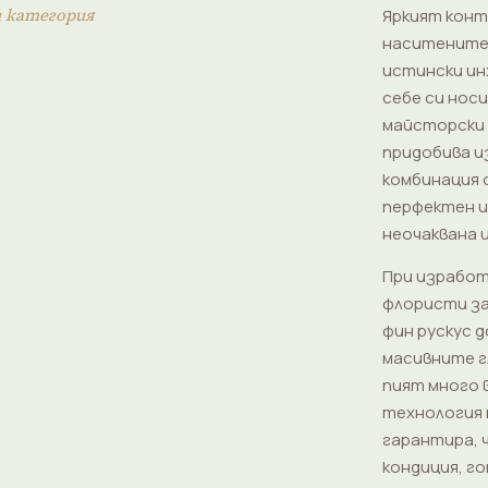
и категория
Яркият кон
наситените 
истински ин
себе си нос
майсторски 
придобива и
комбинация 
перфектен и
неочаквана 
При изработ
флористи за
фин рускус 
масивните г
пият много 
технология
гарантира, 
кондиция, г