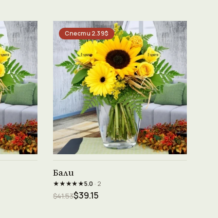
Спести 2.39$
Виж продукта →
Бали
★★★★★
5.0
· 2
$39.15
$41.53