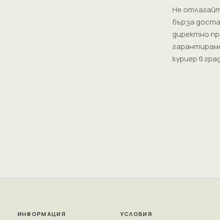
Не отлагайт
бърза доста
директно пре
гарантираме
куриер в гра
ИНФОРМАЦИЯ
УСЛОВИЯ