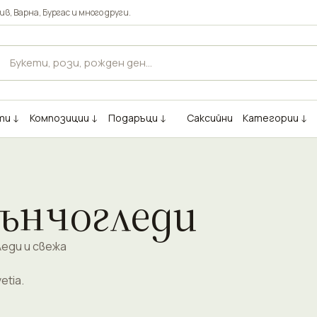
ив
,
Варна
,
Бургас
и много други.
ти ↓
Композиции ↓
Подаръци ↓
Саксийни
Категории ↓
лънчогледи
еди и свежа
tia.