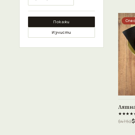
Спес
Покажи
Изчисти
Лятна
★★★★
$
$47.52