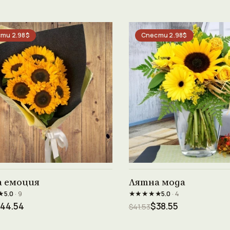
ти 2.98$
Спести 2.98$
Виж продукта →
Виж продукта →
 емоция
Лятна мода
★
★★★★★
5.0
· 9
5.0
· 4
44.54
$38.55
$41.53