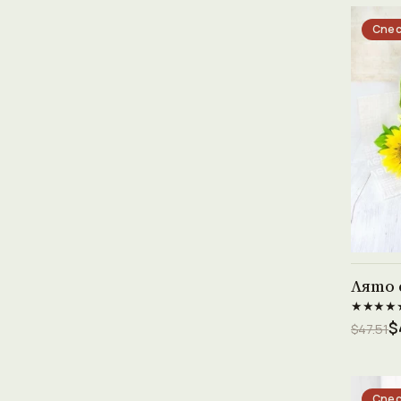
Спес
Лято 
★★★★
$
$47.51
Спес