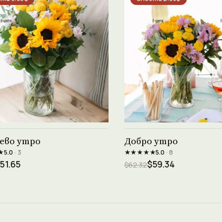
Виж продукта →
Виж продукта →
ево утро
Добро утро
★
★★★★★
5.0
· 3
5.0
· 8
51.65
$59.34
$62.32