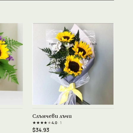
Виж продукта →
Слънчеви лъчи
★★★★
★
4.0
· 1
$34.93