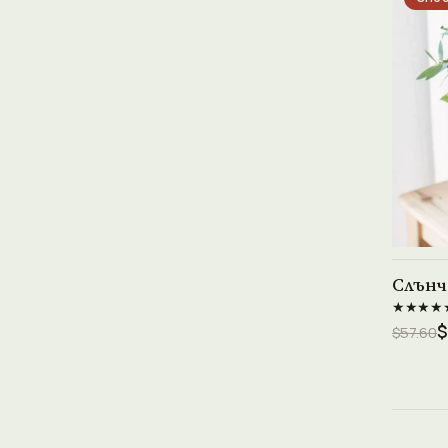
Слънч
★★★★
$
$57.60