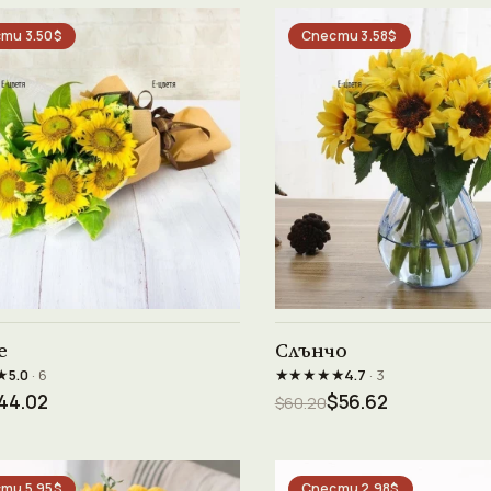
ти 3.50$
Спести 3.58$
Виж продукта →
Виж продукта →
е
Слънчо
★
★★★★★
5.0
· 6
4.7
· 3
44.02
$56.62
$60.20
ти 5.95$
Спести 2.98$