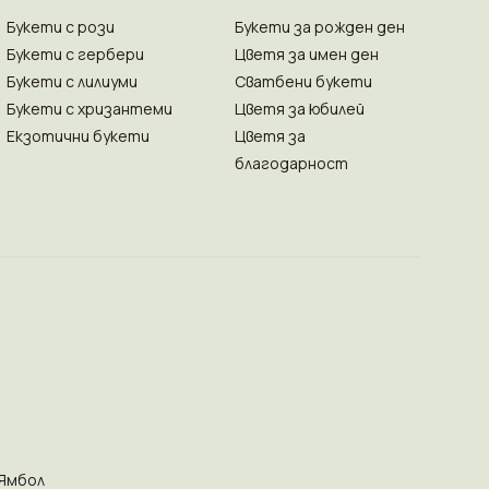
Букети с рози
Букети за рожден ден
Букети с гербери
Цветя за имен ден
Букети с лилиуми
Сватбени букети
Букети с хризантеми
Цветя за юбилей
Екзотични букети
Цветя за
благодарност
Ямбол