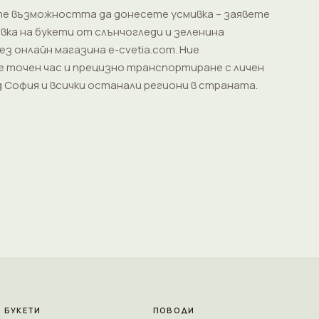
е възможността да донесете усмивка – заявете
вка на букети от слънчогледи и зеленина
з онлайн магазина e-cvetia.com. Ние
 точен час и прецизно транспортиране с личен
д София и всички останали региони в страната.
БУКЕТИ
ПОВОДИ