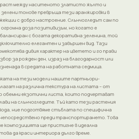
траст между наситеното златисто жълто и
зелени тонове превръща тези аранжировки в
жекции с добро настроение. Слънчогледът сам по
и огромна доза позитивизъм, но когато е
балансиран с богата декоративна зеленина, той
зключително елегантен и завършен вид. Тази
омекотява дивия характер на цветето и го прави
збор за рожден ден, израз на благодарност или
изненада в средата на работната седмица.
ката на тези модели нашите партньори-
лагат на различна текстура на листата – от
до обемни екзотични листа, които подчертават
лави на слънчогледите. Тъй като тези растения
вода, ние подготвяме стъблата по специфична
 непосредствено преди транспортирането. Това
че композицията ще пристигне в идеална
отова да краси интериора дълго време.