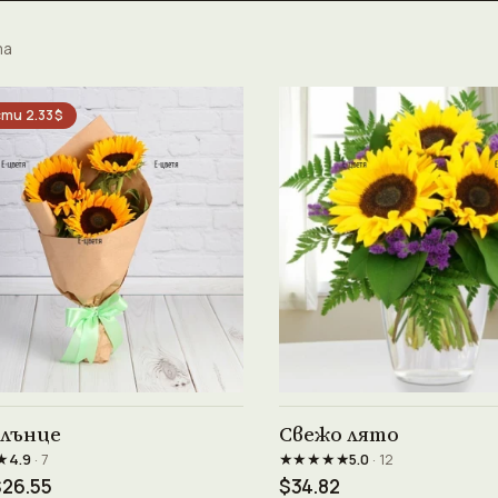
та
ти 2.33$
Виж продукта →
Виж продукта →
слънце
Свежо лято
★
★★★★★
4.9
· 7
5.0
· 12
$26.55
$34.82