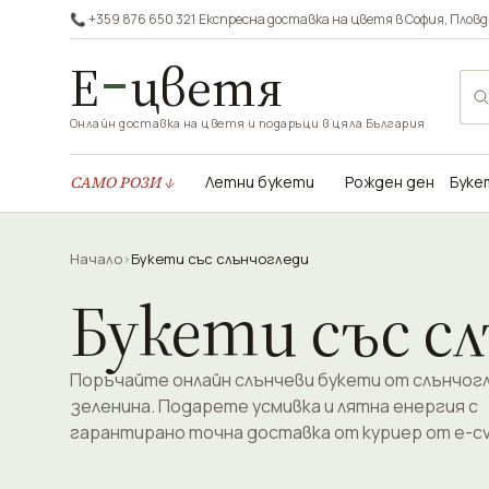
📞 +359 876 650 321
·
Експресна доставка на цветя в
София
,
Пловд
Е
цветя
Онлайн доставка на цветя и подаръци в цяла България
САМО РОЗИ ↓
Летни букети
Рожден ден
Буке
Начало
›
Букети със слънчогледи
Букети със с
Поръчайте онлайн слънчеви букети от слънчогл
зеленина. Подарете усмивка и лятна енергия с
гарантирано точна доставка от куриер от e-cve