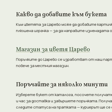
Какво да добавите към букета
Към цветята за Царево може да добавите картичка
плюшена играчка — за да направите изненадата 
Магазин за цветя Царево
Поръчките до Царево се изработват от наш парт
повече за местния магазин.
Поръчайте за няколко минути
Изберете букет от каталога, посочете получател
и час за доставка и завършете поръчката. Получ
следите статуса на пратката — куриерът ще се 