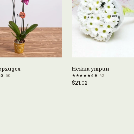
Виж продукта →
Виж продукта →
орхидея
Нежна утрин
★★★★★
.0
· 50
4.9
· 42
$21.02