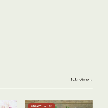
Виж повече →
Спести 3.63$