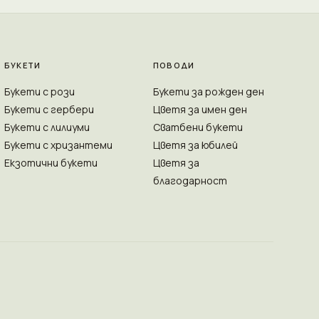
БУКЕТИ
ПОВОДИ
Букети с рози
Букети за рожден ден
Букети с гербери
Цветя за имен ден
Букети с лилиуми
Сватбени букети
Букети с хризантеми
Цветя за юбилей
Екзотични букети
Цветя за
благодарност