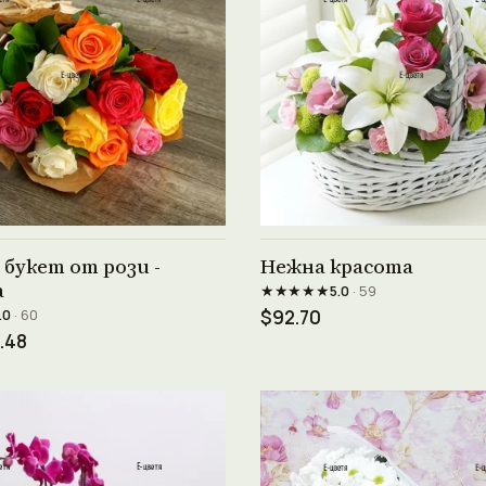
Виж продукта →
Виж продукта →
букет от рози -
Нежна красота
а
★★★★★
5.0
· 59
.0
· 60
$92.70
.48