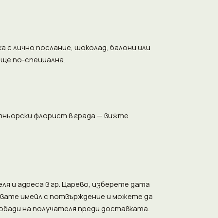
 с лично послание, шоколад, балони или
още по-специална.
ньорски флорист в града — вижте
я и адреса в гр. Царево, изберете дата
авате имейл с потвърждение и можете да
обади на получателя преди доставката.