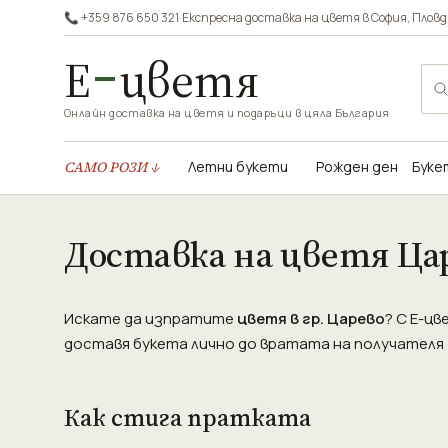
📞 +359 876 650 321
·
Експресна доставка на цветя в
София
,
Пловд
Е
цветя
Онлайн доставка на цветя и подаръци в цяла България
САМО РОЗИ ↓
Летни букети
Рожден ден
Буке
Доставка на цветя Ца
Искате да изпратите
цветя в гр. Царево
? С Е-ц
доставя букета лично до вратата на получателя —
Как стига пратката