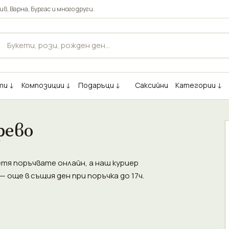
ив
,
Варна
,
Бургас
и много други.
ти ↓
Композиции ↓
Подаръци ↓
Саксийни
Категории ↓
рево
ветя поръчвате онлайн, а наш куриер
 още в същия ден при поръчка до 17ч.