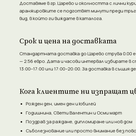
Доставяме в гр. Царево и околността с лични кур
аранжировките се подготвят минути преди тръгв
вид, в който ги виждате в каталога.
Срок и цена на доставката
Стандартната доставка до Царево струва 0.00 ев
— 2.56 евро. Дата и часови интервал избирате в с
13:00–17:00 или 17:00–20:00. За доставка в същия 
Кога клиентите ни изпращат ц
Рожден ден, имен ден и юбилей
Годишнина, Свети Валентин и Осми март
Поздрав за раждане, дипломиране или нов дом
Съболезнование или просто внимание без пов