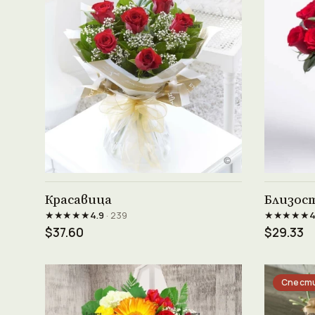
Виж продукта →
Красавица
Близос
★★★★★
★★★★★
4.9
· 239
4
$37.60
$29.33
Спести