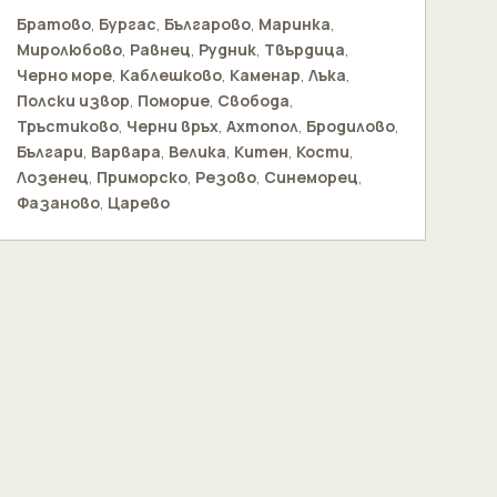
Братово
,
Бургас
,
Българово
,
Маринка
,
Миролюбово
,
Равнец
,
Рудник
,
Твърдица
,
Черно море
,
Каблешково
,
Каменар
,
Лъка
,
Полски извор
,
Поморие
,
Свобода
,
Тръстиково
,
Черни връх
,
Ахтопол
,
Бродилово
,
Българи
,
Варвара
,
Велика
,
Китен
,
Кости
,
Лозенец
,
Приморско
,
Резово
,
Синеморец
,
Фазаново
,
Царево