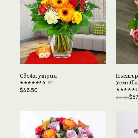
Виж продукта →
Свежа утрин
Пъстър 
Усмивк
★★★★★
5.0
· 99
★★★★★
$46.50
5
$57
$61.06