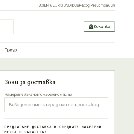
BG
|
EN
·
€ EUR
|
$ USD
|
£ GBP
·
Вход
|
Регистрация
Количка
Траур
Зони за доставка
Намерете желаното населено място
ПРЕДЛАГАМЕ ДОСТАВКА В СЛЕДНИТЕ НАСЕЛЕНИ
МЕСТА В ОБЛАСТТА: