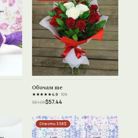
Виж продукта →
Обичам те
★★★★★
4.9
· 109
$57.44
$61.06
Спести 3.58$