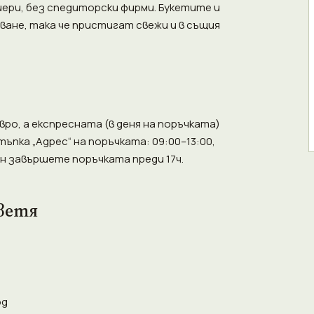
иери, без спедиторски фирми. Букетите и
ане, така че пристигат свежи и в същия
ро, а експресната (в деня на поръчката)
тъпка „Адрес“ на поръчката: 09:00–13:00,
ден завършете поръчката преди 17ч.
ветя
од