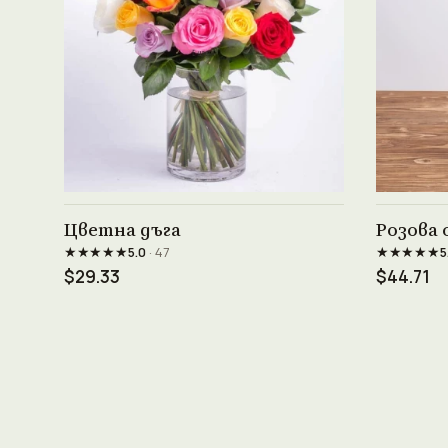
Виж продукта →
Цветна дъга
Розова 
★★★★★
★★★★★
5.0
· 47
5
$29.33
$44.71