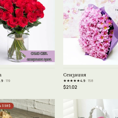
Виж продукта →
Виж продукта →
т
Сензация
★★★★★
.9
· 119
4.9
· 158
$21.02
 3.58$