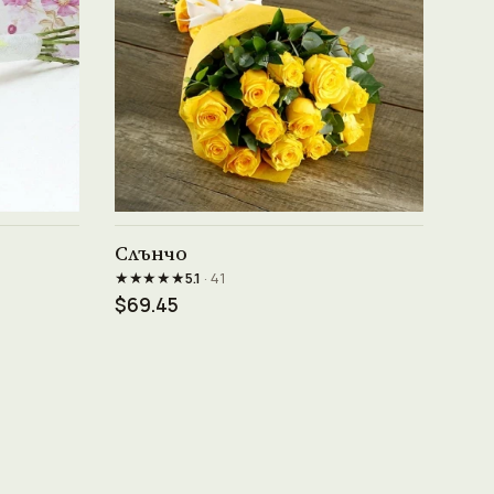
Виж продукта →
Слънчо
★★★★★
5.1
· 41
$69.45