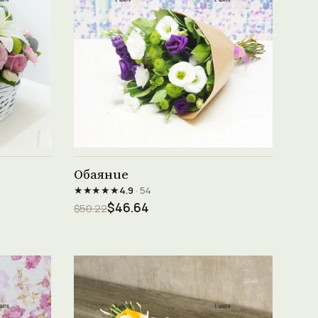
Виж продукта →
Обаяние
★★★★★
4.9
· 54
$46.64
$50.22