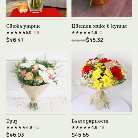
Виж продукта →
Виж продукта →
Свежа утрин
Цветен микс в кутия
★★★★★
★★★★★
5.0
· 99
4.8
· 2
$46.47
$45.32
$49.49
Виж продукта →
Виж продукта →
Бриз
Благодарност
★★★★★
★★★★★
4.9
· 12
4.6
· 19
$46.03
$45.65