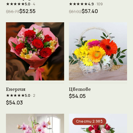
★★★★★
★★★★★
5.0
· 4
4.9
· 109
$52.55
$57.40
$56.73
$61.02
Виж продукта →
Виж продукта →
Енергия
Цветове
★★★★★
5.0
· 2
$54.05
$54.03
Спести 2.98$