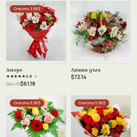
Спести 3.58$
Виж продукта →
Виж продукта →
Аморе
Лятна дъга
★★★★★
4.9
· 4
$72.14
$61.18
$64.75
Спести 5.95$
Спести 5.95$