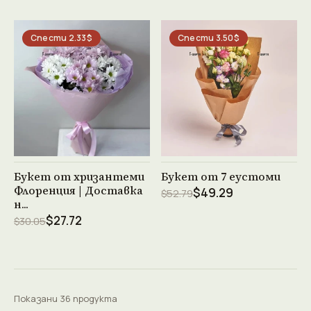
Спести 2.33$
Спести 3.50$
Виж продукта →
Виж продукта →
Букет от хризантеми
Букет от 7 еустоми
Флоренция | Доставка
$49.29
$52.79
н...
$27.72
$30.05
Показани 36 продукта