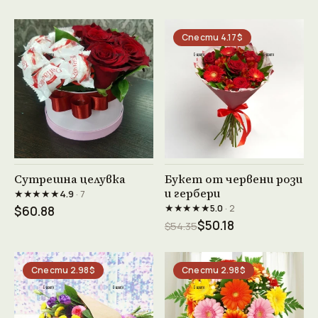
Спести 4.17$
Виж продукта →
Виж продукта →
Сутрешна целувка
Букет от червени рози
и гербери
★★★★★
4.9
· 7
★★★★★
5.0
· 2
$60.88
$50.18
$54.35
Спести 2.98$
Спести 2.98$