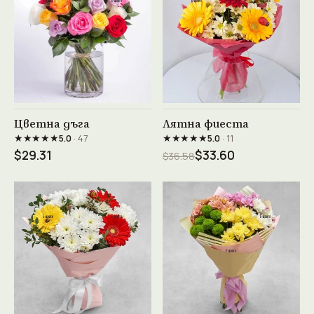
Виж продукта →
Виж продукта →
Цветна дъга
Лятна фиеста
★★★★★
★★★★★
5.0
· 47
5.0
· 11
$29.31
$33.60
$36.58