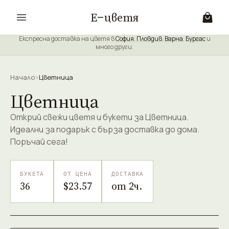
Е
цветя
Експресна доставка на цветя в
София
,
Пловдив
,
Варна
,
Бургас
и
много други.
Начало
›
Цветница
Цветница
Открий свежи цветя и букети за Цветница.
Идеални за подарък с бърза доставка до дома.
Поръчай сега!
БУКЕТА
ОТ ЦЕНА
ДОСТАВКА
36
$23.57
от 2ч.