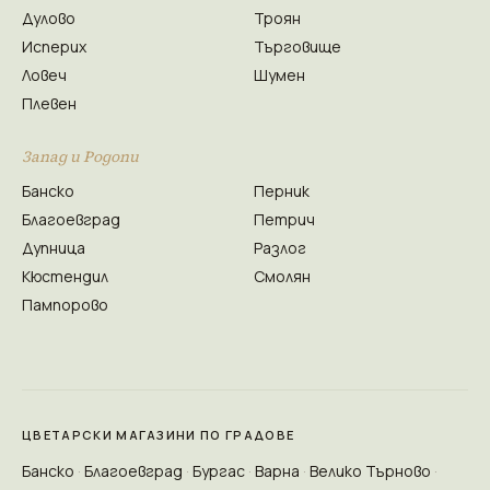
Дулово
Троян
Исперих
Търговище
Ловеч
Шумен
Плевен
Запад и Родопи
Банско
Перник
Благоевград
Петрич
Дупница
Разлог
Кюстендил
Смолян
Пампорово
ЦВЕТАРСКИ МАГАЗИНИ ПО ГРАДОВЕ
Банско
Благоевград
Бургас
Варна
Велико Търново