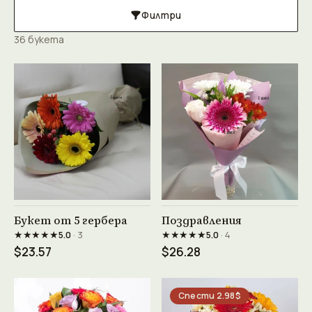
Филтри
36 букета
Виж продукта →
Виж продукта →
Букет от 5 гербера
Поздравления
★★★★★
★★★★★
5.0
· 3
5.0
· 4
$23.57
$26.28
Спести 2.98$