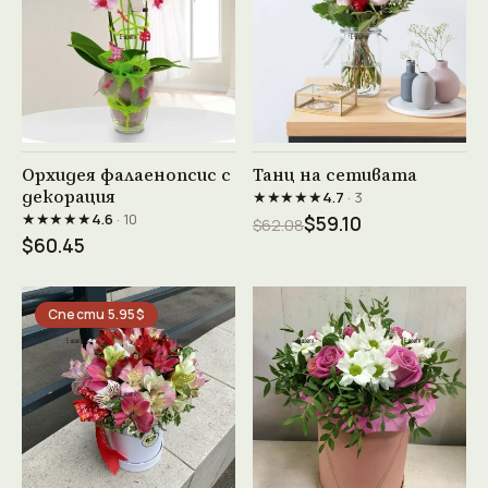
Виж продукта →
Виж продукта →
Орхидея фалаенопсис с
Танц на сетивата
декорация
★★★★★
4.7
· 3
★★★★★
4.6
· 10
$59.10
$62.08
$60.45
Спести 5.95$