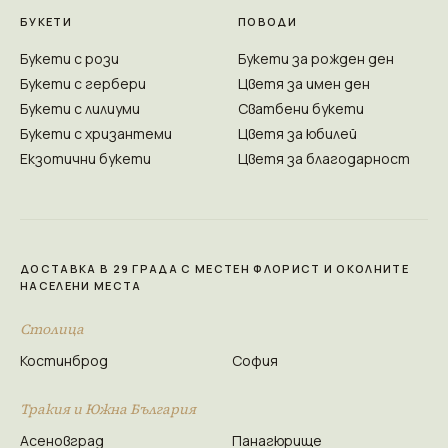
БУКЕТИ
ПОВОДИ
Букети с рози
Букети за рожден ден
Букети с гербери
Цветя за имен ден
Букети с лилиуми
Сватбени букети
Букети с хризантеми
Цветя за юбилей
Екзотични букети
Цветя за благодарност
ДОСТАВКА В 29 ГРАДА С МЕСТЕН ФЛОРИСТ И ОКОЛНИТЕ
НАСЕЛЕНИ МЕСТА
Столица
Костинброд
София
Тракия и Южна България
Асеновград
Панагюрище