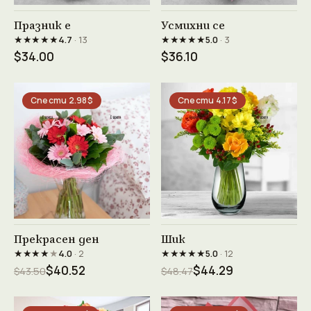
Виж продукта →
Виж продукта →
Празник е
Усмихни се
★★★★★
★★★★★
4.7
· 13
5.0
· 3
$34.00
$36.10
Спести 2.98$
Спести 4.17$
Виж продукта →
Виж продукта →
Прекрасен ден
Шик
★★★★
★
★★★★★
4.0
· 2
5.0
· 12
$40.52
$44.29
$43.50
$48.47