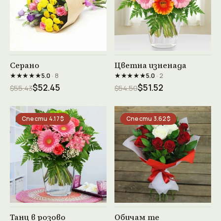
Виж продукта →
Виж продукта →
Серано
Цветна изненада
★★★★★
★★★★★
5.0
· 8
5.0
· 2
$52.45
$51.52
$55.43
$54.50
Спести 4.17$
Спести 3.62$
Виж продукта →
Виж продукта →
Танц в розово
Обичам те