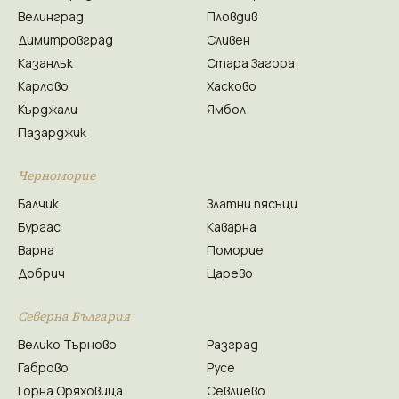
Велинград
Пловдив
Димитровград
Сливен
Казанлък
Стара Загора
Карлово
Хасково
Кърджали
Ямбол
Пазарджик
Черноморие
Балчик
Златни пясъци
Бургас
Каварна
Варна
Поморие
Добрич
Царево
Северна България
Велико Търново
Разград
Габрово
Русе
Горна Оряховица
Севлиево