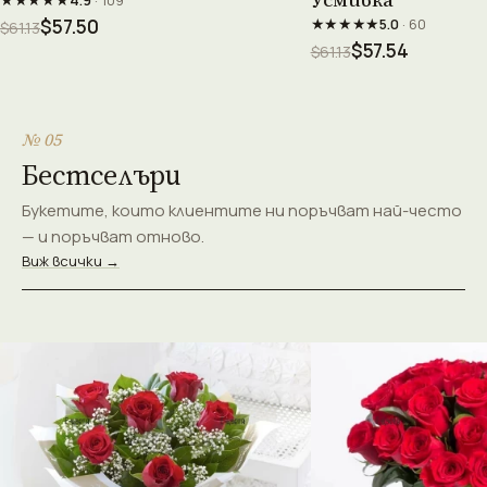
★★★★★
$57.50
5.0
· 60
$61.13
$57.54
$61.13
№ 05
Бестселъри
Букетите, които клиентите ни поръчват най-често
— и поръчват отново.
Виж всички →