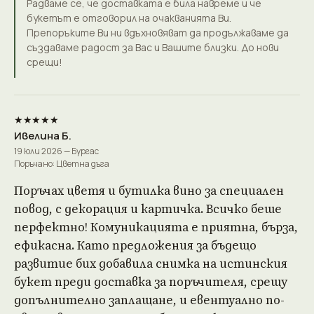
Радваме се, че доставката е била навреме и че
букетът е отговорил на очакванията Ви.
Препоръките Ви ни вдъхновяват да продължаваме да
създаваме радост за Вас и Вашите близки. До нови
срещи!
★★★★★
Ивелина Б.
19 юли 2026 — Бургас
Поръчано: Цветна дъга
Поръчах цветя и бутилка вино за специален
повод, с декорация и картичка. Всичко беше
перфектно! Комуникацията е приятна, бърза,
ефикасна. Като предложения за бъдещо
развитие бих добавила снимка на истинския
букет преди доставка за поръчителя, срещу
допълнително заплащане, и евентуално по-