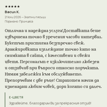
★★★★★
Васил К.
21 юли 2026 — Златни пясъци
Поръчано: Принцеса
Отлична и надеждна услуга!Доставката беше
извършена точно в уречения часови интервал.
Букетът пристигна безупречно свеж.
Аранжировката изглеждаше точно като на
снимката в сайта, с качествени и свежи
цветя. Персоналът е изключително любезен
и отзивчив при въпроси относно поръчката.
Нямам забележки към обслужването.
Препоръчвам с две ръце! Страхотен начин да
изненадаш любим човек, дори когато си далеч.
Е-ЦВЕТЯ
Здравейте, благодарим Ви за прекрасния отзив!