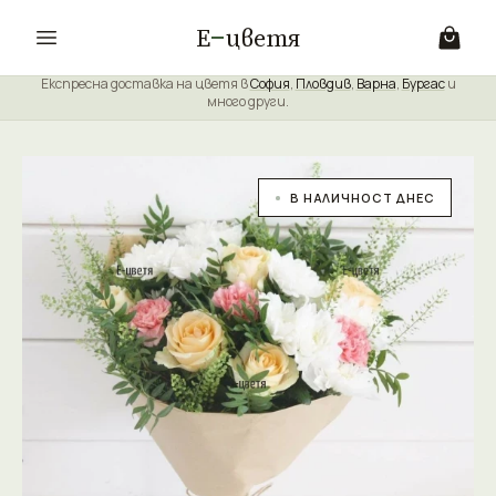
Е
цветя
Експресна доставка на цветя в
София
,
Пловдив
,
Варна
,
Бургас
и
много други.
В НАЛИЧНОСТ ДНЕС