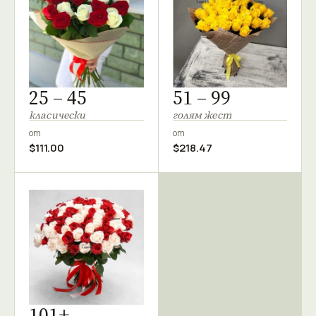
25 – 45
51 – 99
класически
голям жест
от
от
$111.00
$218.47
101+