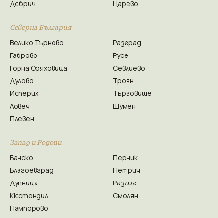
Добрич
Царево
Северна България
Велико Търново
Разград
Габрово
Русе
Горна Оряховица
Севлиево
Дулово
Троян
Исперих
Търговище
Ловеч
Шумен
Плевен
Запад и Родопи
Банско
Перник
Благоевград
Петрич
Дупница
Разлог
Кюстендил
Смолян
Пампорово