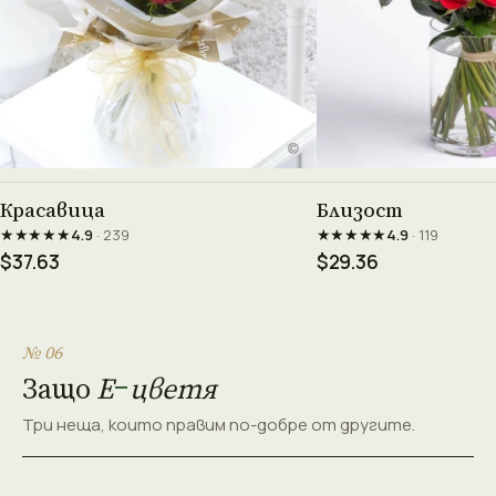
Виж продукта →
Виж проду
Красавица
Близост
★★★★★
★★★★★
4.9
· 239
4.9
· 119
$37.63
$29.36
№ 06
Защо
Е
цветя
Три неща, които правим по-добре от другите.