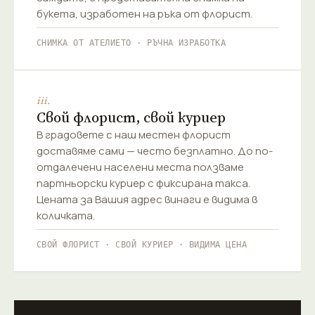
букета, изработен на ръка от флорист.
СНИМКА ОТ АТЕЛИЕТО · РЪЧНА ИЗРАБОТКА
iii.
Свой флорист, свой куриер
В градовете с наш местен флорист
доставяме сами — често безплатно. До по-
отдалечени населени места ползваме
партньорски куриер с фиксирана такса.
Цената за Вашия адрес винаги е видима в
количката.
СВОЙ ФЛОРИСТ · СВОЙ КУРИЕР · ВИДИМА ЦЕНА