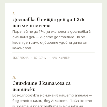
i.
Доставка в същия ден до 1 276
населени места
Поръчайте до 17ч. за експресна доставка в
днешния ден — където доставяме. За по-
късен ден сами избирате удобна дата от
календара.
ЕКСПРЕСНА · ДО 17Ч. · НАШ КУРИЕР
ii.
Снимките в каталога са
истински
Всеки продукт е сниман в нашето ателие —
без сток снимки, без AI макети. Това, което
виждате, е представителна снимка на