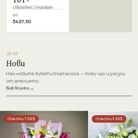
сватбен / годежен
от
$427.30
№ 03
Нови
Най-новите букети в каталога — току-що излезли
от ателието.
Виж всички →
Спести 7.00$
Спести 3.50$