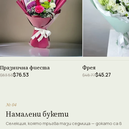
Виж продукта →
Виж проду
Празнична фиеста
Фрея
$76.53
$45.27
$83.53
$48.77
№ 04
Намалени букети
Селекция, която тръгва тази седмица — докато са в