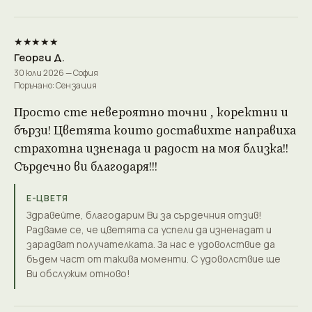
★★★★★
Георги Д.
30 юли 2026 — София
Поръчано: Сензация
Просто сте невероятно точни , коректни и
бързи! Цветята които доставихте направиха
страхотна изненада и радост на моя близка!!
Сърдечно ви благодаря!!!
Е-ЦВЕТЯ
Здравейте, благодарим Ви за сърдечния отзив!
Радваме се, че цветята са успели да изненадат и
зарадват получателката. За нас е удоволствие да
бъдем част от такива моменти. С удоволствие ще
Ви обслужим отново!