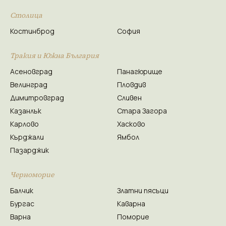
Столица
Костинброд
София
Тракия и Южна България
Асеновград
Панагюрище
Велинград
Пловдив
Димитровград
Сливен
Казанлък
Стара Загора
Карлово
Хасково
Кърджали
Ямбол
Пазарджик
Черноморие
Балчик
Златни пясъци
Бургас
Каварна
Варна
Поморие