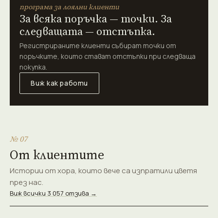
програма за лоялни клиенти
За всяка поръчка — точки. За
следващата — отстъпка.
Регистрираните клиенти събират точки от
поръчките, които стават отстъпки при следваща
покупка.
Виж как работи
№ 07
От клиентите
Истории от хора, които вече са изпратили цветя
през нас.
Виж всички 3 057 отзива →