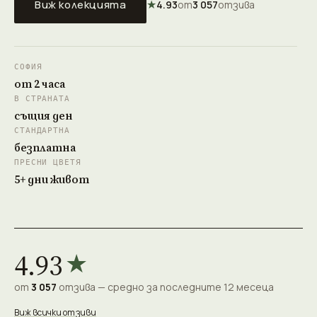
★
Виж колекцията
4.93
от
3 057
отзива
СОФИЯ
от 2 часа
В СТРАНАТА
същия ден
СТАНДАРТНА
безплатна
ПРЕСНИ ЦВЕТЯ
5+ дни живот
4.93
★
от
3 057
отзива — средно за последните 12 месеца
Виж всички отзиви