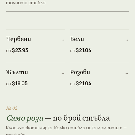
точните стъбла.
Червени
Бели
→
→
$23.93
$21.04
ОТ
ОТ
Жълти
Розови
→
→
$18.05
$21.04
ОТ
ОТ
№ 02
Само рози
— по брой стъбла
Класическата мярка. Колко стъбла иска моментът —
толкова.