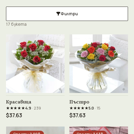
Филтри
17 букета
Виж продукта →
Виж продукта →
Красавица
Пъстро
★★★★★
★★★★★
4.9
· 239
5.0
· 15
$37.63
$37.63