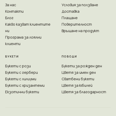
За нас
Условия за ползване
Контакти
Доставка
Блог
Плащане
Какво казват клиентите
Поверителност
ни
Връщане на продукт
Програма за лоялни
клиенти
БУКЕТИ
ПОВОДИ
Букети с рози
Букети за рожден ден
Букети с гербери
Цветя за имен ден
Букети с лилиуми
Сватбени букети
Букети с хризантеми
Цветя за юбилей
Екзотични букети
Цветя за благодарност