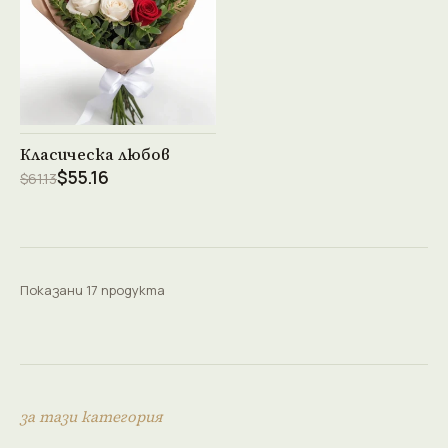
Виж продукта →
Класическа любов
$55.16
$61.13
Показани 17 продукта
за тази категория