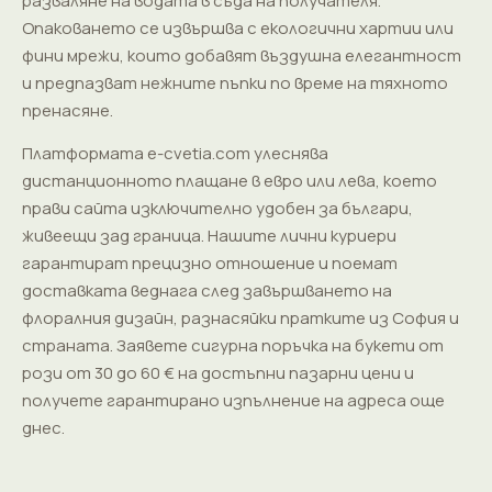
разваляне на водата в съда на получателя.
Опаковането се извършва с екологични хартии или
фини мрежи, които добавят въздушна елегантност
и предпазват нежните пъпки по време на тяхното
пренасяне.
Платформата e-cvetia.com улеснява
дистанционното плащане в евро или лева, което
прави сайта изключително удобен за българи,
живеещи зад граница. Нашите лични куриери
гарантират прецизно отношение и поемат
доставката веднага след завършването на
флоралния дизайн, разнасяйки пратките из София и
страната. Заявете сигурна поръчка на букети от
рози от 30 до 60 € на достъпни пазарни цени и
получете гарантирано изпълнение на адреса още
днес.