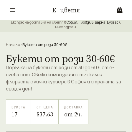
Е
цветя
Експресна доставка на цветя в
София
,
Пловдив
,
Варна
,
Бургас
и
много други.
Начало
›
Букети от рози 30-60€
Букети от рози 30-60€
Поръчка на букети от рози от 30 до 60 € от e-
cvetia.com. Свежи композиции от локални
флористи с лични куриери в София и страната за
същия ден!
БУКЕТА
ОТ ЦЕНА
ДОСТАВКА
17
$37.63
от 2ч.