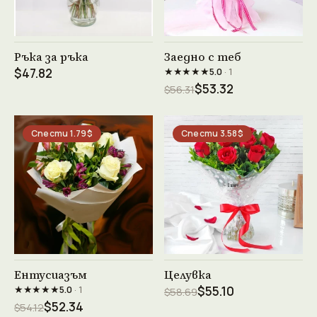
Виж продукта →
Виж продукта →
Ръка за ръка
Заедно с теб
★★★★★
$47.82
5.0
· 1
$53.32
$56.31
Спести 1.79$
Спести 3.58$
Виж продукта →
Виж продукта →
Ентусиазъм
Целувка
★★★★★
5.0
· 1
$55.10
$58.69
$52.34
$54.12