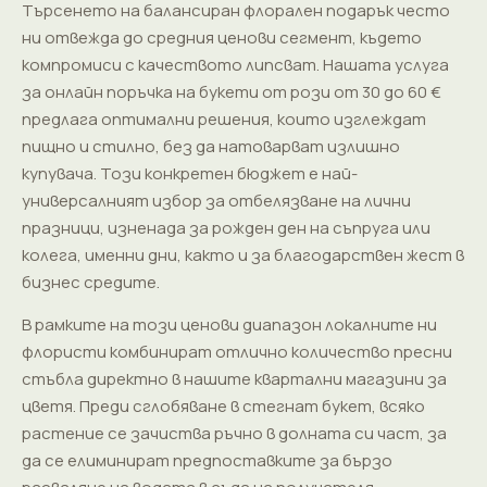
Търсенето на балансиран флорален подарък често
ни отвежда до средния ценови сегмент, където
компромиси с качеството липсват. Нашата услуга
за онлайн поръчка на букети от рози от 30 до 60 €
предлага оптимални решения, които изглеждат
пищно и стилно, без да натоварват излишно
купувача. Този конкретен бюджет е най-
универсалният избор за отбелязване на лични
празници, изненада за рожден ден на съпруга или
колега, именни дни, както и за благодарствен жест в
бизнес средите.
В рамките на този ценови диапазон локалните ни
флористи комбинират отлично количество пресни
стъбла директно в нашите квартални магазини за
цветя. Преди сглобяване в стегнат букет, всяко
растение се зачиства ръчно в долната си част, за
да се елиминират предпоставките за бързо