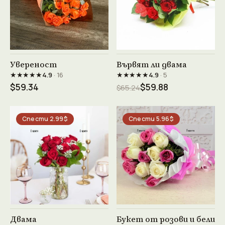
Виж продукта →
Виж продукта →
Увереност
Вървят ли двама
★★★★★
★★★★★
4.9
· 16
4.9
· 5
$59.34
$59.88
$65.24
Спести 2.99$
Спести 5.96$
Виж продукта →
Виж продукта →
Двама
Букет от розови и бели