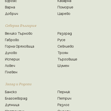
Бургас
Каварна
Варна
Поморие
Добрич
Царево
Северна България
Велико Търново
Разград
Габрово
Русе
Горна Оряховица
Севлиево
Дулово
Троян
Исперих
Търговище
Ловеч
Шумен
Плевен
Запад и Родопи
Банско
Перник
Благоевград
Петрич
Дупница
Разлог