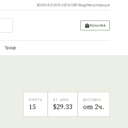
BG
|
EN
·
€ EUR
|
$ USD
|
£ GBP
·
Вход
|
Регистрация
Количка
Траур
БУКЕТА
ОТ ЦЕНА
ДОСТАВКА
15
$29.33
от 2ч.