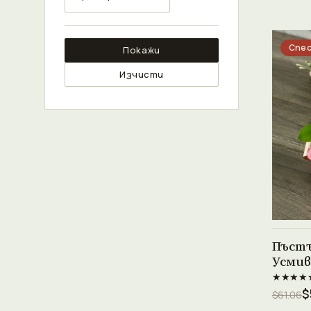
Спес
Покажи
Изчисти
Пъстъ
Усмив
★★★★
$
$61.06