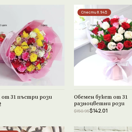
Спести 8.94$
Виж продукта →
Виж продукта →
 от 31 пъстри рози
Обемен букет от 31
разноцветни рози
2
$142.01
$150.95