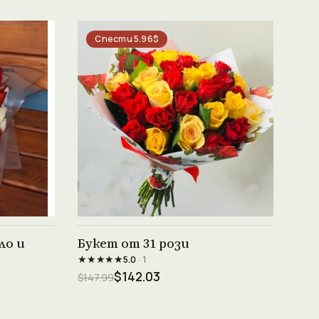
Спести 5.96$
Виж продукта →
ло и
Букет от 31 рози
★★★★★
5.0
· 1
$142.03
$147.99