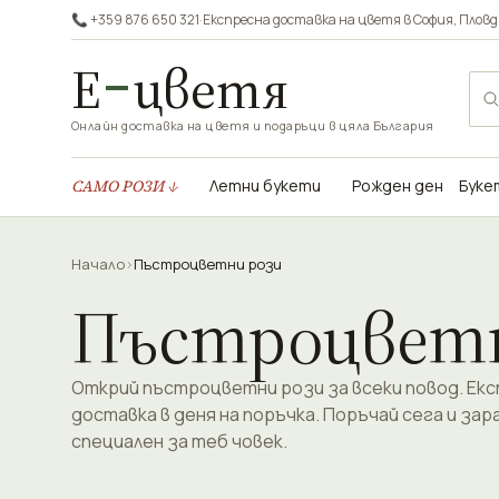
📞 +359 876 650 321
·
Експресна доставка на цветя в
София
,
Пловд
Е
цветя
Онлайн доставка на цветя и подаръци в цяла България
САМО РОЗИ ↓
Летни букети
Рожден ден
Буке
Начало
›
Пъстроцветни рози
Пъстроцветн
Открий пъстроцветни рози за всеки повод. Ек
доставка в деня на поръчка. Поръчай сега и зар
специален за теб човек.