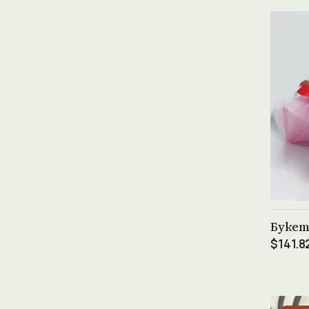
Букет
$141.8