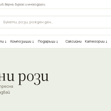
ив
,
Варна
,
Бургас
и много други.
ти ↓
Композиции ↓
Подаръци ↓
Саксийни
Категории ↓
и рози
спресна
адвай