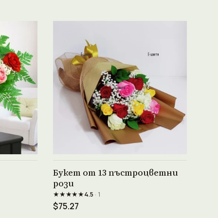
Виж продукта →
Букет от 13 пъстроцветни
рози
★★★★★
4.5
· 1
$75.27