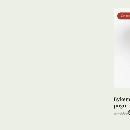
Спес
Букет
рози
$119.83