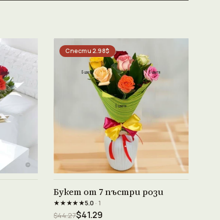
Спести 2.98$
Виж продукта →
Букет от 7 пъстри рози
★★★★★
5.0
· 1
$41.29
$44.27