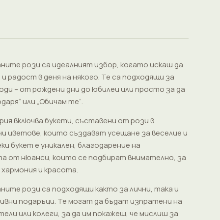
ите рози са идеалният избор, когато искаш да
и радост в деня на някого. Те са подходящи за
оди – от рождени дни до юбилеи или просто за да
даря“ или „Обичам те“.
рия включва букети, съставени от рози в
и цветове, които създават усещане за веселие и
ки букет е уникален, благодарение на
а от нюанси, които се подбират внимателно, за
 хармония и красота.
ите рози са подходящи както за лични, така и
ивни подаръци. Те могат да бъдат изпратени на
тели или колеги, за да им покажеш, че мислиш за