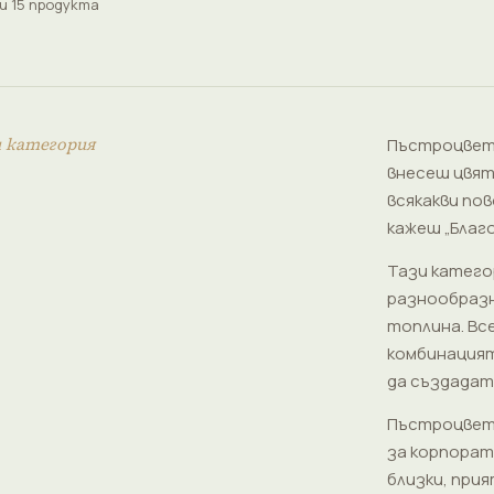
и 15 продукта
и категория
Пъстроцветн
внесеш цвят 
всякакви пов
кажеш „Благо
Тази катего
разнообразн
топлина. Все
комбинацият
да създадат
Пъстроцветн
за корпорат
близки, прия