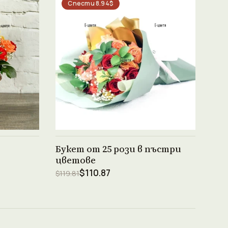
Спести 8.94$
Виж продукта →
Букет от 25 рози в пъстри
цветове
$110.87
$119.81