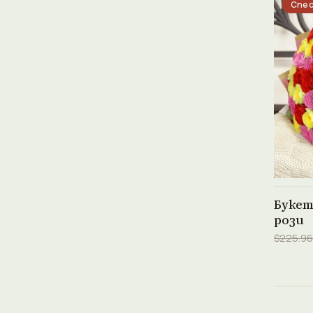
Спес
Букет
рози
$225.96