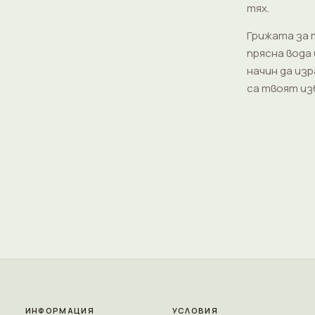
тях.
Грижата за т
прясна вода
начин да из
са твоят из
ИНФОРМАЦИЯ
УСЛОВИЯ