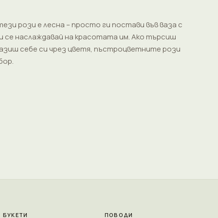
ези рози е лесна – просто ги постави във ваза с
 и се наслаждавай на красотата им. Ако търсиш
разиш себе си чрез цветя, пъстроцветните рози
бор.
БУКЕТИ
ПОВОДИ