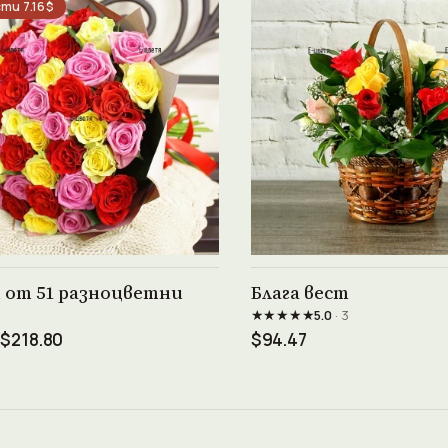
ти 7.16$
Виж продукта →
Виж продукта →
 от 51 разноцветни
Блага вест
★★★★★
5.0
· 3
$218.80
$94.47