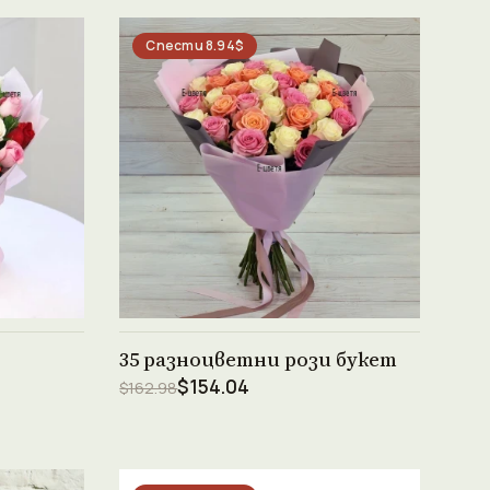
Спести 8.94$
Виж продукта →
35 разноцветни рози букет
$154.04
$162.98