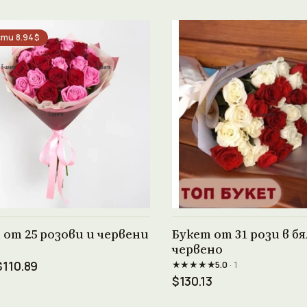
ти 8.94$
Виж продукта →
Виж продукта →
 от 25 розови и червени
Букет от 31 рози в бя
червено
★★★★★
$110.89
5.0
· 1
$130.13