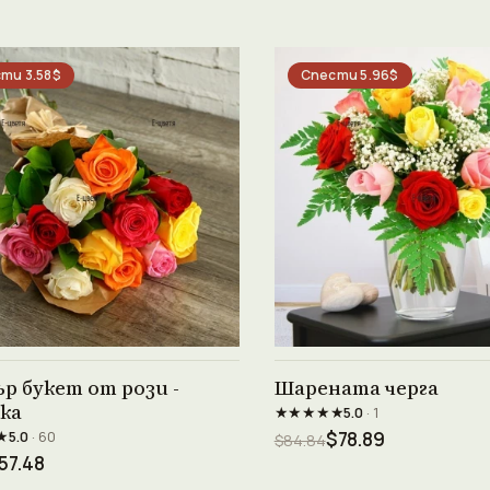
ти 3.58$
Спести 5.96$
Виж продукта →
Виж продукта →
р букет от рози -
Шарената черга
ка
★★★★★
5.0
· 1
★
5.0
· 60
$78.89
$84.84
57.48