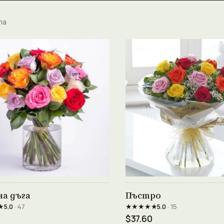
та
Виж продукта →
Виж продукта →
а дъга
Пъстро
★
★★★★★
5.0
· 47
5.0
· 15
$37.60