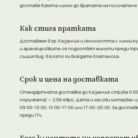
доставя букета лично до вратата на получателя —
Как стига пратката
Доставяме в гр. Казанлък и околността с лични к
и аранжировките се подготвят минути преди тръг
същия вид, в който ги виждате в каталога.
Срок и цена на доставката
Стандартната доставка до Казанлък струва 0.00 е
поръчката) — 2.56 евро. Дата и часови интервал 
09:00–13:00, 13:00–17:00 или 17:00–20:00. За дост
преди 17ч.
Кога клиентите ни изпращат ц