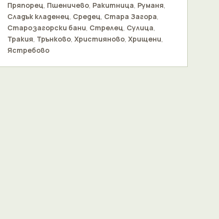
Пряпорец
,
Пшеничево
,
Ракитница
,
Руманя
,
Сладък кладенец
,
Средец
,
Стара Загора
,
Старозагорски бани
,
Стрелец
,
Сулица
,
Тракия
,
Трънково
,
Християново
,
Хрищени
,
Ястребово