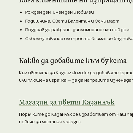
Рожден ден, имен ден и юбилей
Годишнина, Свети Валентин и Осми март
Поздрав за раждане, дипломиране или нов дом
Съболезнование или просто внимание без пов
Какво да добавите към букета
Към цветята за Казанлък може да добавите картич
или плюшена играчка — за да направите изненада
Магазин за цветя Казанлък
Поръчките до Казанлък се изработват от наш па
повече за местния магазин.