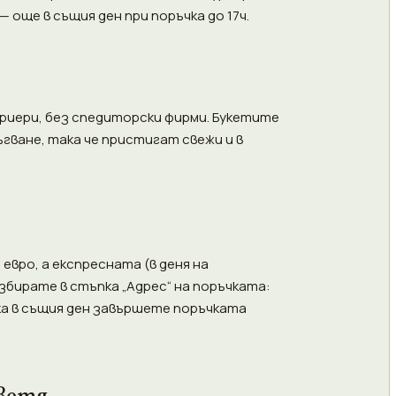
 още в същия ден при поръчка до 17ч.
уриери, без спедиторски фирми. Букетите
ване, така че пристигат свежи и в
вро, а експресната (в деня на
избирате в стъпка „Адрес“ на поръчката:
авка в същия ден завършете поръчката
ветя