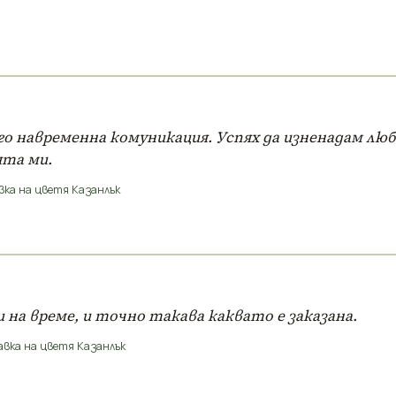
го навременна комуникация. Успях да изненадам лю
ята ми.
вка на цветя Казанлък
 на време, и точно такава каквато е заказана.
вка на цветя Казанлък