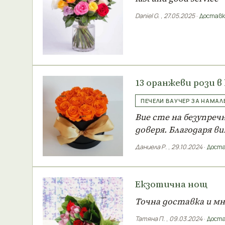
Daniel G.
,
27.05.2025
·
Доставк
13 оранжеви рози в
ПЕЧЕЛИ ВАУЧЕР ЗА НАМАЛ
Вие сте на безупреч
доверя. Благодаря ви
Даниела Р.
,
29.10.2024
·
Доста
Екзотична нощ
Точна доставка и мн
Татяна П.
,
09.03.2024
·
Доста