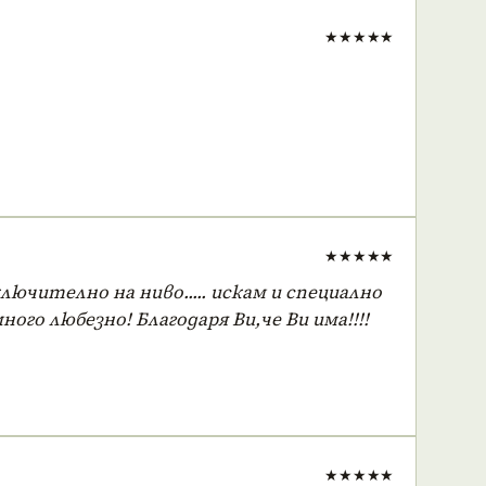
★★★★★
★★★★★
ючително на ниво..... искам и специално
го любезно! Благодаря Ви,че Ви има!!!!
★★★★★