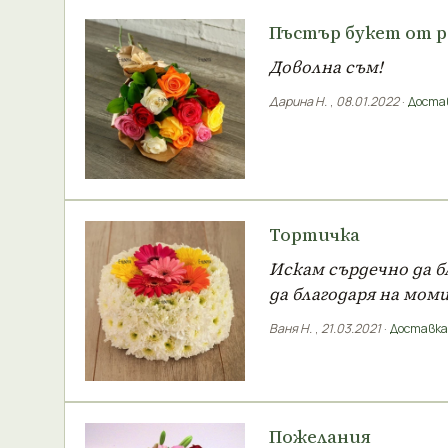
Пъстър букет от р
Доволна съм!
Дарина Н.
,
08.01.2022
·
Доста
Тортичка
Искам сърдечно да б
да благодаря на мом
Ваня Н.
,
21.03.2021
·
Доставка
Пожелания