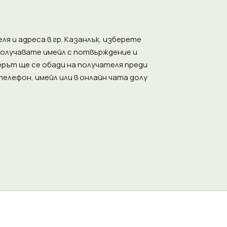
я и адреса в гр. Казанлък, изберете
Получавате имейл с потвърждение и
рът ще се обади на получателя преди
елефон, имейл или в онлайн чата долу