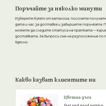
Поръчайте за няколко минути
Изберете букет от каталога, посочете получател
дата и час за доставка и завършете поръчката. 
можете да следите статуса на пратката — курие
доставката. За въпроси сме на разположение по т
вдясно.
Какво казват клиентите ни
Цветна дъга
fast and good service