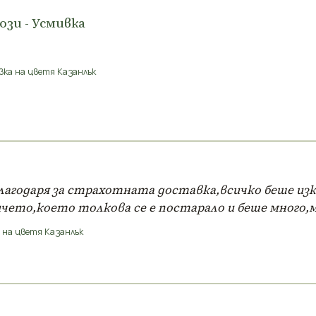
ози - Усмивка
вка на цветя Казанлък
лагодаря за страхотната доставка,всичко беше изкл
ичето,което толкова се е постарало и беше много,мно
 на цветя Казанлък