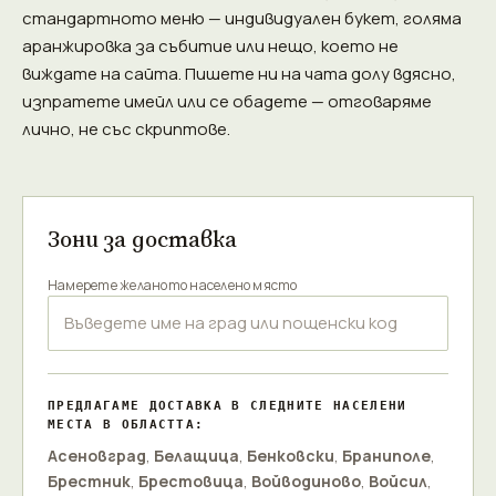
стандартното меню — индивидуален букет, голяма
аранжировка за събитие или нещо, което не
виждате на сайта. Пишете ни на чата долу вдясно,
изпратете имейл или се обадете — отговаряме
лично, не със скриптове.
Зони за доставка
Намерете желаното населено място
ПРЕДЛАГАМЕ ДОСТАВКА В СЛЕДНИТЕ НАСЕЛЕНИ
МЕСТА В ОБЛАСТТА:
Асеновград
,
Белащица
,
Бенковски
,
Браниполе
,
Брестник
,
Брестовица
,
Войводиново
,
Войсил
,