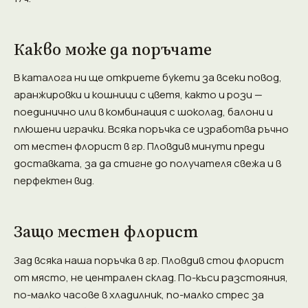
Какво може да поръчате
В каталога ни ще откриете букети за всеки повод,
аранжировки и кошници с цветя, както и рози —
поединично или в комбинация с шоколад, балони и
плюшени играчки. Всяка поръчка се изработва ръчно
от местен флорист в гр. Пловдив минути преди
доставката, за да стигне до получателя свежа и в
перфектен вид.
Защо местен флорист
Зад всяка наша поръчка в гр. Пловдив стои флорист
от място, не централен склад. По-къси разстояния,
по-малко часове в хладилник, по-малко стрес за