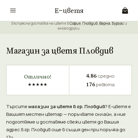
Е
цветя
Експресна доставка на цветя в
София
,
Пловдив
,
Варна
,
Бургас
и
много други.
Магазин за цветя Пловдив
4.86
Отлично!
средно
176
★★★★★
ревюта
Търсите
магазин за цветя в гр. Пловдив
? Е-цветя е
Вашият местен цветар — поръчвате онлайн, а ние
подготвяме и доставяме свежи цветя до Вашия
адрес в гр. Пловдив още в същия ден при поръчка до
17ч.