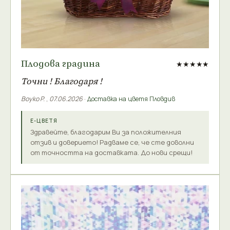
Плодова градина
★★★★★
Точни ! Благодаря !
Boyko P.
,
07.06.2026
·
Доставка на цветя Пловдив
Е-ЦВЕТЯ
Здравейте, благодарим Ви за положителния
отзив и доверието! Радваме се, че сте доволни
от точността на доставката. До нови срещи!