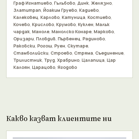
Граф Игнатиево
,
Гълъбово
,
Динк
,
Желязно
,
Златитрап
,
Йоаким Груево
,
Кадиево
,
Калековец
,
Карлово
,
Катуница
,
Костиево
,
Кочево
,
Крислово
,
Крумово
,
Куклен
,
Малък
чардак
,
Маноле
,
Манолско Конаре
,
Марково
,
Оризари
,
Пловдив
,
Първенец
,
Радиново
,
Раковски
,
Рогош
,
Руен
,
Скутаре
,
Стамболийски
,
Строево
,
Стряма
,
Съединение
,
Трилистник
,
Труд
,
Храбрино
,
Цалапица
,
Цар
Калоян
,
Царацово
,
Ягодово
Какво казват клиентите ни