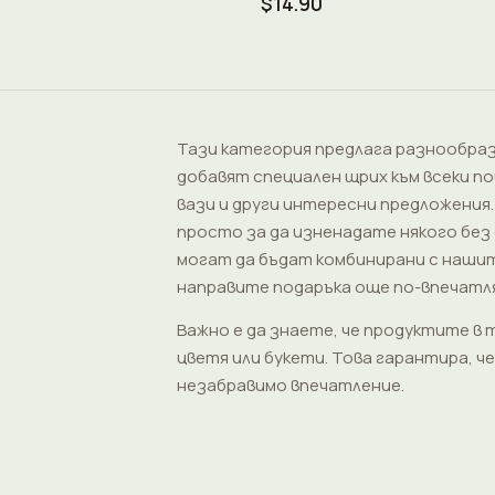
$14.90
Тази категория предлага разнообраз
добавят специален щрих към всеки по
вази и други интересни предложения.
просто за да изненадате някого без
могат да бъдат комбинирани с нашит
направите подаръка още по-впечатл
Важно е да знаете, че продуктите в 
цветя или букети. Това гарантира, ч
незабравимо впечатление.