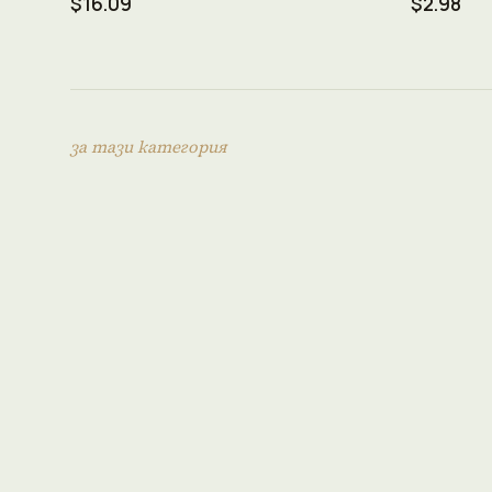
$16.09
$2.98
за тази категория