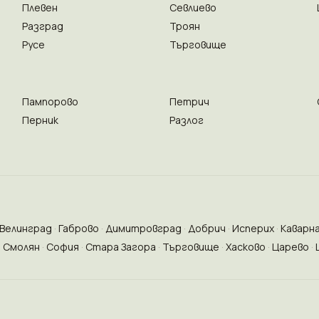
Плевен
Севлиево
Разград
Троян
Русе
Търговище
Пампорово
Петрич
Перник
Разлог
Велинград
Габрово
Димитровград
Добрич
Исперих
Каварн
Смолян
София
Стара Загора
Търговище
Хасково
Царево