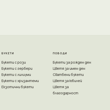
БУКЕТИ
ПОВОДИ
Букети с рози
Букети за рожден ден
Букети с гербери
Цветя за имен ден
Букети с лилиуми
Сватбени букети
Букети с хризантеми
Цветя за юбилей
Екзотични букети
Цветя за
благодарност