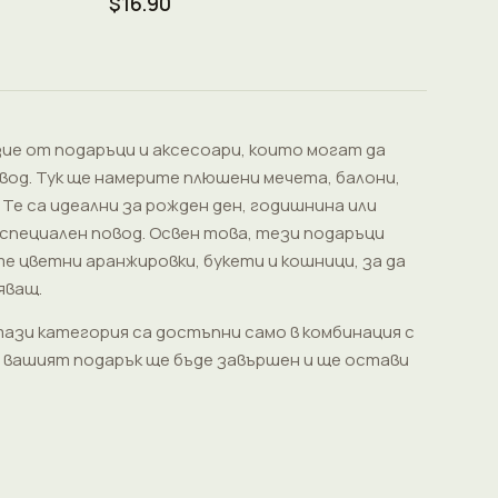
$16.90
ие от подаръци и аксесоари, които могат да
вод. Тук ще намерите плюшени мечета, балони,
 Те са идеални за рожден ден, годишнина или
 специален повод. Освен това, тези подаръци
е цветни аранжировки, букети и кошници, за да
яващ.
тази категория са достъпни само в комбинация с
е вашият подарък ще бъде завършен и ще остави