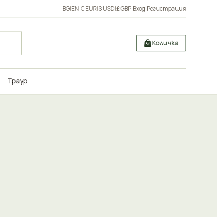
BG
|
EN
·
€ EUR
|
$ USD
|
£ GBP
·
Вход
|
Регистрация
Количка
Траур