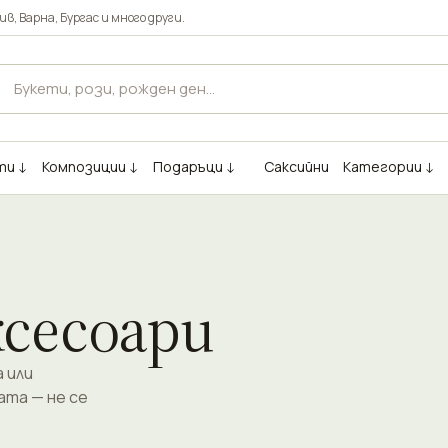
ив
,
Варна
,
Бургас
и много други.
ти ↓
Композиции ↓
Подаръци ↓
Саксийни
Категории ↓
ксесоари
 или
ата — не се