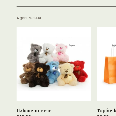
4 допълнения
Виж продукта →
Плюшено мече
Торбич