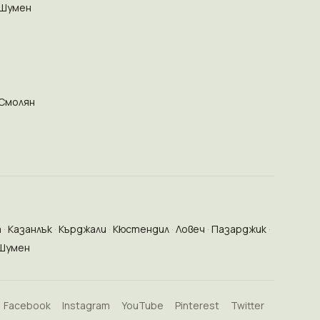
Шумен
Смолян
а
Казанлък
Кърджали
Кюстендил
Ловеч
Пазарджик
Шумен
Facebook
Instagram
YouTube
Pinterest
Twitter