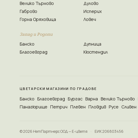
Велико Търново
Дулово
Габрово
Исперих
Горна Оряховица
Ловеч
Запад и Родопи
Банско
Дупница
Благоевград
Кюстендил
ЦВЕТАРСКИ МАГАЗИНИ ПО ГРАДОВЕ
Банско
Благоевград
Бургас
Варна
Велико Търново
Панагюрище
Петрич
Плевен
Пловдив
Русе
Сливен
© 2026 НетПартнерс ООД — Е-цветя
·
ЕИК 206803456