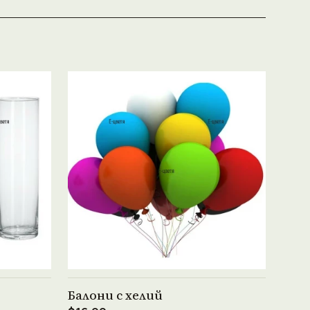
Виж продукта →
Балони с хелий