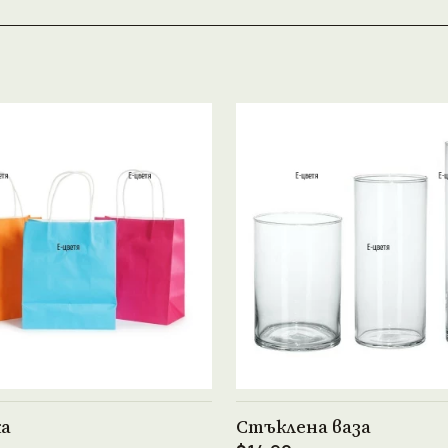
Виж продукта →
Виж продукта →
ка
Стъклена ваза