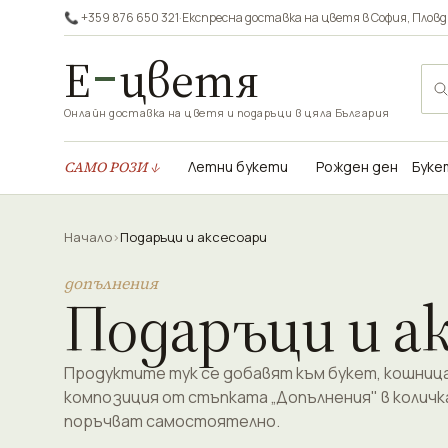
📞 +359 876 650 321
·
Експресна доставка на цветя в
София
,
Пловд
Е
цветя
Онлайн доставка на цветя и подаръци в цяла България
САМО РОЗИ ↓
Летни букети
Рожден ден
Буке
Начало
›
Подаръци и аксесоари
допълнения
Подаръци и а
Продуктите тук се добавят към букет, кошница
композиция от стъпката „Допълнения" в количк
поръчват самостоятелно.