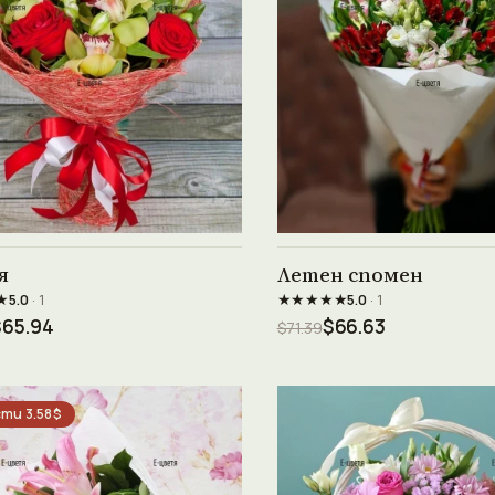
Виж продукта →
Виж продукта →
я
Летен спомен
★
★★★★★
5.0
· 1
5.0
· 1
$65.94
$66.63
$71.39
ти 3.58$