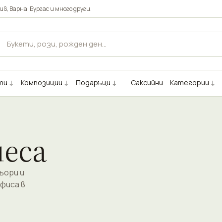
ив
,
Варна
,
Бургас
и много други.
ти ↓
Композиции ↓
Подаръци ↓
Саксийни
Категории ↓
неса
ьори и
фиса в