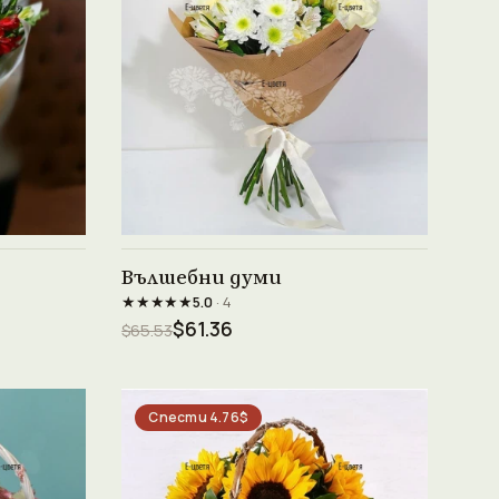
Виж продукта →
Вълшебни думи
★★★★★
5.0
· 4
$61.36
$65.53
Спести 4.76$