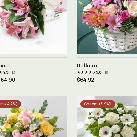
Виж продукта →
Виж продукта →
ати
Вивиан
★
★★★★★
4.9
· 13
5.0
· 19
$64.90
$64.92
ти 4.76$
Спести 8.94$