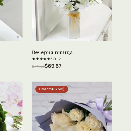
Виж продукта →
Вечерна птица
★★★★★
5.0
· 2
$69.67
$74.43
Спести 3.58$