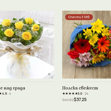
Спести 3.58$
Виж продукта →
Виж продукта →
е над града
Полска свежест
★
★★★★★
4.9
· 4
5.0
· 24
$37.25
$40.82