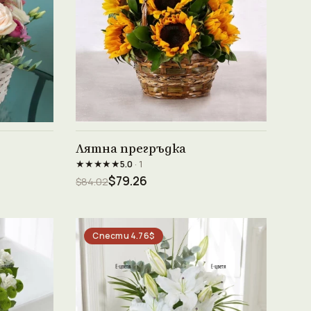
Виж продукта →
Лятна прегръдка
★★★★★
5.0
· 1
$79.26
$84.02
Спести 4.76$