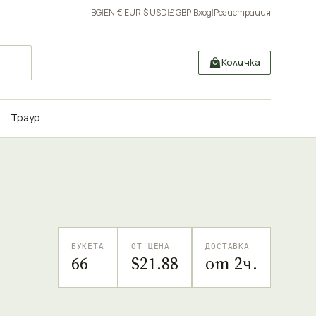
BG
|
EN
·
€ EUR
|
$ USD
|
£ GBP
·
Вход
|
Регистрация
Количка
Траур
БУКЕТА
ОТ ЦЕНА
ДОСТАВКА
66
$21.88
от 2ч.