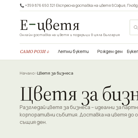
📞 +359 876 650 321
·
Експресна доставка на цветя в
София
,
Пловд
Е
цветя
Онлайн доставка на цветя и подаръци в цяла България
САМО РОЗИ ↓
Летни букети
Рожден ден
Буке
Начало
›
Цветя за бизнеса
Цветя за биз
Разгледай цветя за бизнеса – идеални за партн
корпоративни събития. Доставка на цветя до о
същия ден.