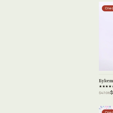
Спес
Букет
★★★★
$
$47.06
Спес