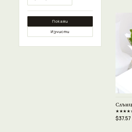
Покажи
Изчисти
Слънц
★★★★
$37.57