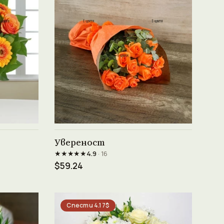
Виж продукта →
Увереност
★★★★★
4.9
· 16
$59.24
Спести 4.17$