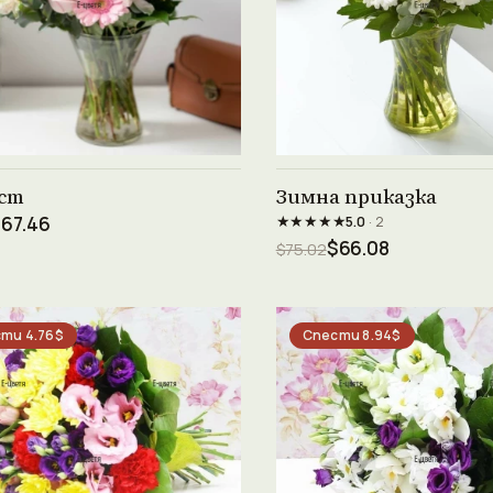
Виж продукта →
Виж продукта →
ст
Зимна приказка
★★★★★
67.46
5.0
· 2
$66.08
$75.02
ти 4.76$
Спести 8.94$