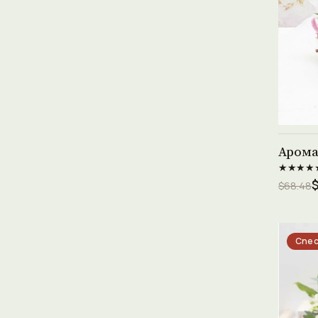
Аром
★★★★
$68.48
Спес