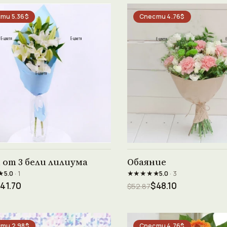
ти 5.36$
Спести 4.76$
Виж продукта →
Виж продукта →
 от 3 бели лилиума
Обаяние
★
★★★★★
5.0
· 1
5.0
· 3
41.70
$48.10
$52.87
ти 2.98$
Спести 4.76$