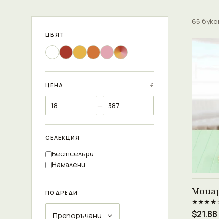
66 бук
ЦВЯТ
ЦЕНА
€
—
СЕЛЕКЦИЯ
Бестселъри
Намалени
Моца
ПОДРЕДИ
★★★★
$21.88