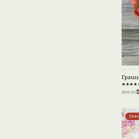
Граци
★★★★
$68.92
Спес