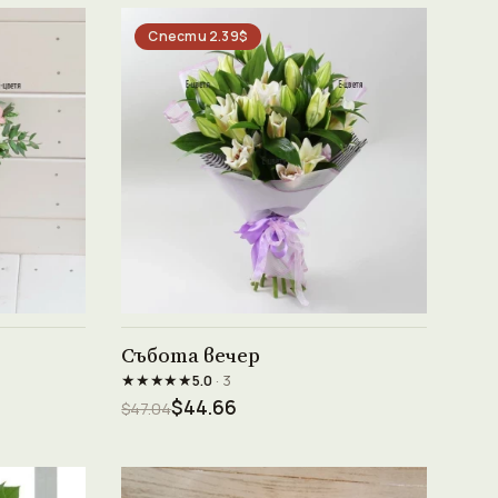
Спести 2.39$
Виж продукта →
Събота вечер
★★★★★
5.0
· 3
$44.66
$47.04