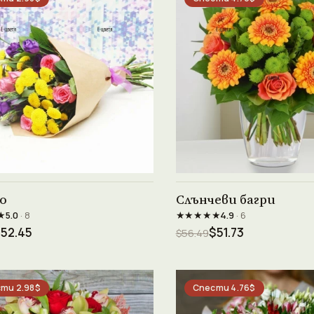
Виж продукта →
Виж продукта →
о
Слънчеви багри
★
★★★★★
5.0
· 8
4.9
· 6
52.45
$51.73
$56.49
ти 2.98$
Спести 4.76$