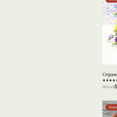
Серан
★★★★
$
$55.43
Спес