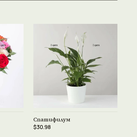
Виж продукта →
Спатифилум
$30.98