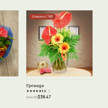
Спести 1.78$
Виж продукта →
Гренада
★★★★★
5.0
· 1
$38.47
$40.25