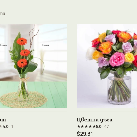
ета
Виж продукта →
Виж продукта →
рт
Цветна дъга
★
★★★★★
4.0
· 1
5.0
· 47
$29.31