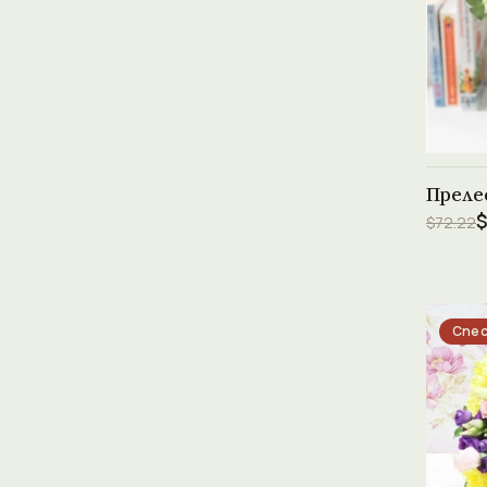
Преле
$
$72.22
Спес