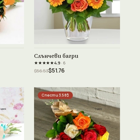
Виж продукта →
Слънчеви багри
★★★★★
4.9
· 6
$51.76
$56.53
Спести 3.58$