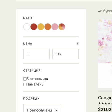
46 бук
ЦВЯТ
ЦЕНА
€
—
СЕЛЕКЦИЯ
Бестселъри
Намалени
Сенза
ПОДРЕДИ
★★★★
$21.02