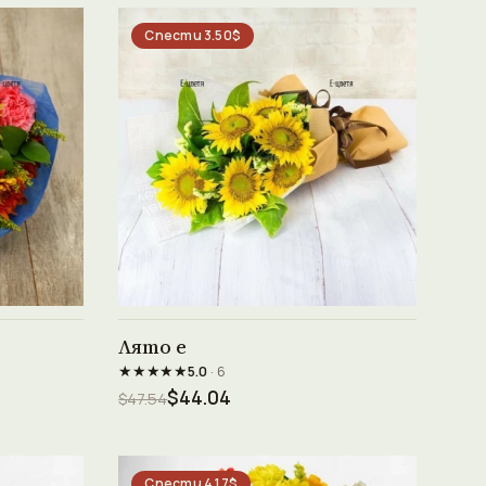
Спести 3.50$
Виж продукта →
Лято е
★★★★★
5.0
· 6
$44.04
$47.54
Спести 4.17$