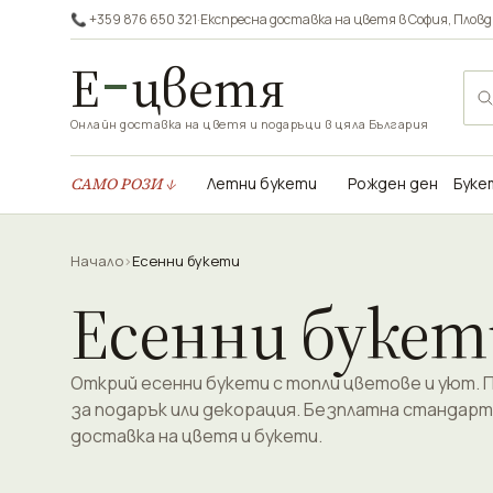
📞 +359 876 650 321
·
Експресна доставка на цветя в
София
,
Пловд
Е
цветя
Онлайн доставка на цветя и подаръци в цяла България
САМО РОЗИ ↓
Летни букети
Рожден ден
Буке
Начало
›
Есенни букети
Есенни букет
Открий есенни букети с топли цветове и уют.
за подарък или декорация. Безплатна стандар
доставка на цветя и букети.