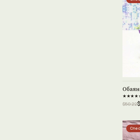
Обаян
★★★★
$50.22
Спес