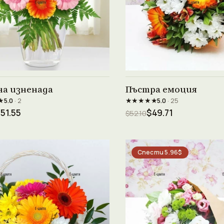
Виж продукта →
Виж продукта →
а изненада
Пъстра емоция
★
★★★★★
5.0
· 2
5.0
· 25
51.55
$49.71
$52.10
Спести 5.96$