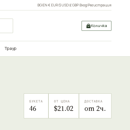
BG
|
EN
·
€ EUR
|
$ USD
|
£ GBP
·
Вход
|
Регистрация
Количка
Траур
БУКЕТА
ОТ ЦЕНА
ДОСТАВКА
46
$21.02
от 2ч.