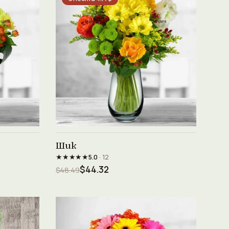
Виж продукта →
Шик
★★★★★
5.0
· 12
$44.32
$48.49