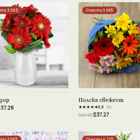
ти 3.26$
Спести 3.58$
Виж продукта →
Виж продукта →
дор
Полска свежест
★★★★★
37.28
5.0
· 24
$37.27
$40.85
ти 3.58$
Спести 4.77$