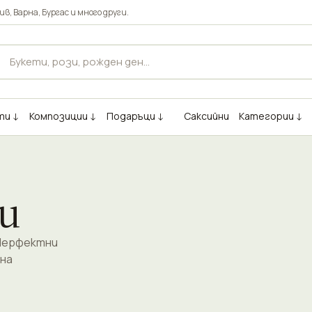
ив
,
Варна
,
Бургас
и много други.
ти ↓
Композиции ↓
Подаръци ↓
Саксийни
Категории ↓
и
 Перфектни
тна