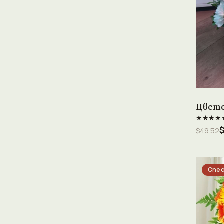
Цвете
★★★★
$49.52
Спес