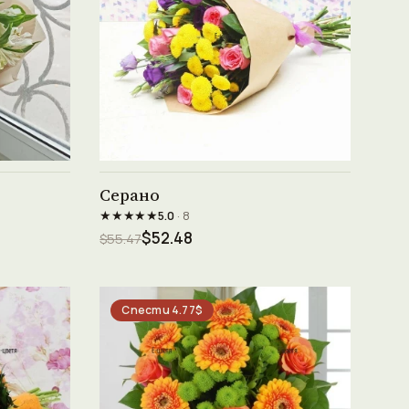
Виж продукта →
Серано
★★★★★
5.0
· 8
$52.48
$55.47
Спести 4.77$