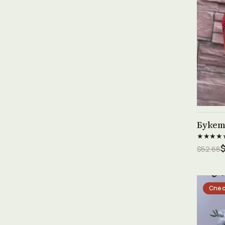
Букет
★★★★
$52.68
Спес