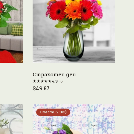
Виж продукта →
Страхотен ден
★★★★★
4.9
· 6
$49.87
Спести 2.98$