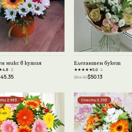
Виж продукта →
Виж продукта →
н микс в кутия
Елегантен букет
★
★★★★★
4.8
· 2
5.0
· 4
$45.35
$50.13
$54.30
ти 2.98$
Спести 2.39$