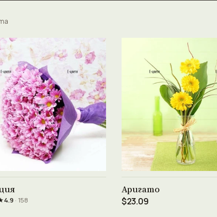
ета
Виж продукта →
Виж продукта →
ция
Аригато
★
4.9
· 158
$23.09