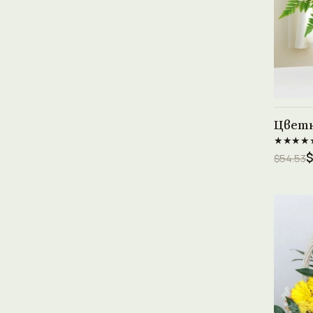
Цветн
★★★★
$
$54.53