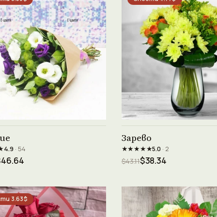
Виж продукта →
Виж продукта →
ие
Зарево
★
★★★★★
4.9
· 54
5.0
· 2
$46.64
$38.34
$43.11
ти 3.63$