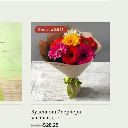
Спести 2.98$
Виж продукта →
Букет от 7 гербера
★★★★★
5.0
· 7
$28.25
$31.23