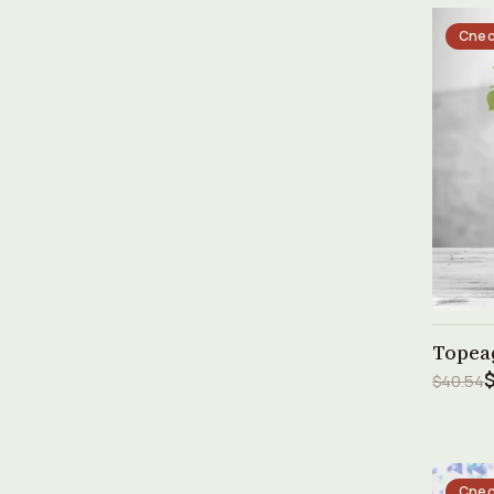
Спес
Тореа
$
$40.54
Спес