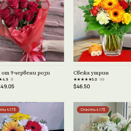
Виж продукта →
Виж продукта →
 от 9 червени рози
Свежа утрин
★
★★★★★
4.9
· 8
5.0
· 99
$49.05
$46.50
ти 4.17$
Спести 4.17$