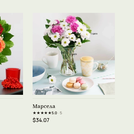
Виж продукта →
Марсела
★★★★★
5.0
· 5
$34.07