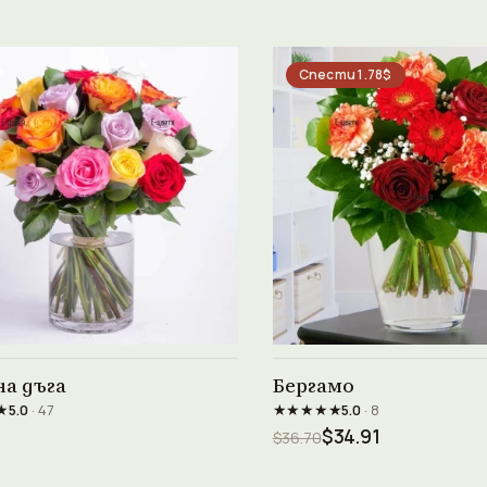
Спести 1.78$
Виж продукта →
Виж продукта →
а дъга
Бергамо
★
★★★★★
5.0
· 47
5.0
· 8
$34.91
$36.70