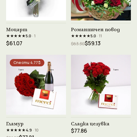
Виж продукта →
Виж продукта →
Моцарт
Романтичен повод
★★★★★
★★★★★
5.0
· 1
5.0
· 11
$61.07
$59.13
$63.30
Спести 4.77$
Виж продукта →
Виж продукта →
Гламур
Сладка целувка
★★★★★
4.9
· 10
$77.86