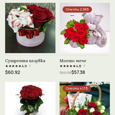
Спести 2.98$
Виж продукта →
Виж продукта →
Сутрешна целувка
Моето мече
★★★★★
★★★★★
4.9
· 7
4.8
· 7
$60.92
$57.38
$60.36
Спести 4.17$