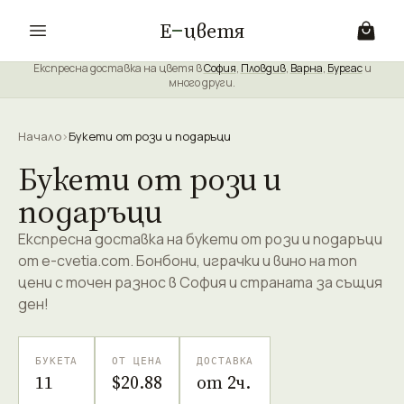
Е
цветя
Експресна доставка на цветя в
София
,
Пловдив
,
Варна
,
Бургас
и
много други.
Начало
›
Букети от рози и подаръци
Букети от рози и
подаръци
Експресна доставка на букети от рози и подаръци
от e-cvetia.com. Бонбони, играчки и вино на топ
цени с точен разнос в София и страната за същия
ден!
БУКЕТА
ОТ ЦЕНА
ДОСТАВКА
11
$20.88
от 2ч.