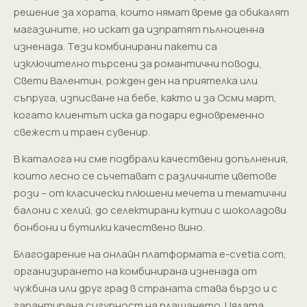
решение за хората, които нямат време да обикалят
магазините, но искат да изпратят пълноценна
изненада. Тези комбинирани пакети са
изключително търсени за романтични поводи,
Свети Валентин, рожден ден на приятелка или
съпруга, изписване на бебе, както и за Осми март,
когато клиентът иска да подари едновременно
свежест и траен сувенир.
В каталога ни сме подбрали качествени допълнения,
които лесно се съчетават с различните цветове
рози – от класически плюшени мечета и тематични
балони с хелий, до селектирани кутии с шоколадови
бонбони и бутилки качествено вино.
Благодарение на онлайн платформата e-cvetia.com,
организирането на комбинирана изненада от
чужбина или друг град в страната става бързо и с
гарантирана сигурност на плащането. Цялата