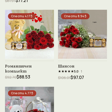
$77.21
$81.97
Спести 4.17$
Спести 8.94$
Виж продукта →
Виж продукта →
Романтичен
Шансон
комплект
★★★★★
5.0
· 1
$88.53
$92.70
$97.07
$106.01
Спести 4.77$