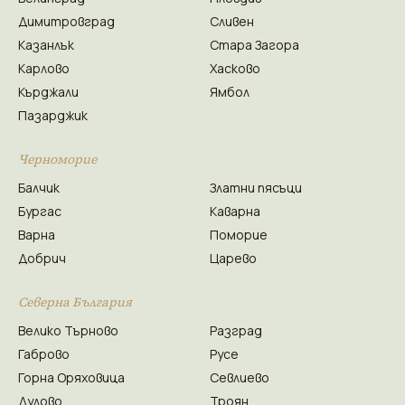
Димитровград
Сливен
Казанлък
Стара Загора
Карлово
Хасково
Кърджали
Ямбол
Пазарджик
Черноморие
Балчик
Златни пясъци
Бургас
Каварна
Варна
Поморие
Добрич
Царево
Северна България
Велико Търново
Разград
Габрово
Русе
Горна Оряховица
Севлиево
Дулово
Троян