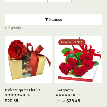
Филтри
11 букета
Спести 2.98$
Виж продукта →
Виж продукта →
Искам да ти кажа
Сладост
★★★★★
★★★★★
4.9
· 16
5.0
· 19
$20.88
$36.48
$39.46