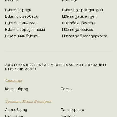
БУКЕТИ
ПОВОДИ
Букети с рози
Букети за рожден ден
Букети с гербери
Цветя за имен ден
Букети с лилиуми
Сватбени букети
Букети с хризантеми
Цветя за юбилей
Екзотични букети
Цветя за благодарност
ДОСТАВКА В 29 ГРАДА С МЕСТЕН ФЛОРИСТ И ОКОЛНИТЕ
НАСЕЛЕНИ МЕСТА
Столица
Костинброд
София
Тракия и Южна България
Асеновград
Панагюрище
Велинград
Пловдив