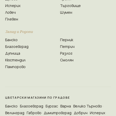
Исперих
Търговище
Ловеч
Шумен
Плевен
Запад и Родопи
Банско
Перник
Благоевград
Петрич
Дупница
Разлог
Кюстендил
Смолян
Пампорово
ЦВЕТАРСКИ МАГАЗИНИ ПО ГРАДОВЕ
Банско
Благоевград
Бургас
Варна
Велико Търново
Велинград
Габрово
Димитровград
Добрич
Исперих