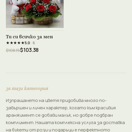
Виж продукта →
Ти си всичко за мен
★★★★★
5.0
· 6
$103.38
$108.15
за тази категория
Изпращането на цветя придобива много по-
завършен и личен характер, когато към красивия
аранжимент се добави малък, но добре подбран
комплимент. Нашата комплексна услуга за доставка
на букети от рози и подаръци е перфектното