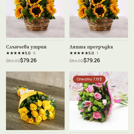
Виж продукта →
Виж продукта →
Слънчева утрин
Лятна прегръдка
★★★★★
★★★★★
5.0
· 5
5.0
· 1
$79.26
$79.26
$84.02
$84.02
Спести 7.15$