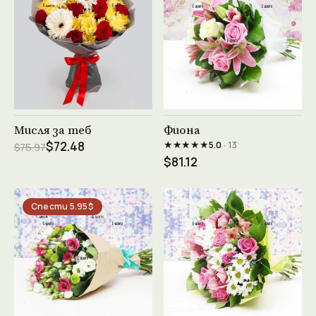
Виж продукта →
Виж продукта →
Мисля за теб
Фиона
★★★★★
$72.48
5.0
· 13
$75.97
$81.12
Спести 5.95$