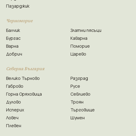
Пазарджик
Черноморие
Балчик
Златни пясъци
Бургас
Каварна
Варна
Поморие
Добрич
Царево
Северна България
Велико Търново
Разград
Габрово
Русе
Горна Оряховица
Севлиево
Дулово
Троян
Исперих
Търговище
Ловеч
Шумен
Плевен