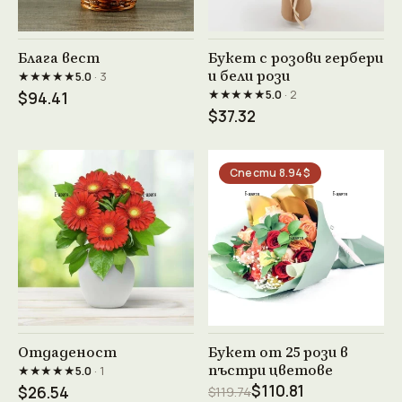
Виж продукта →
Виж продукта →
Блага вест
Букет с розови гербери
и бели рози
★★★★★
5.0
· 3
★★★★★
5.0
· 2
$94.41
$37.32
Спести 8.94$
Виж продукта →
Виж продукта →
Отдаденост
Букет от 25 рози в
пъстри цветове
★★★★★
5.0
· 1
$110.81
$26.54
$119.74