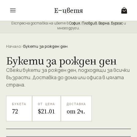
Е
цветя
Експресна доставка на цветя в
София
,
Пловдив
,
Варна
,
Бургас
и
много други.
Начало
›
Букети за рожден ден
Букети за рожден ден
Свежи букети за рожден ден, подходящи за всички
възрасти. Доставка до дома или офиса в цялата
страна.
БУКЕТА
ОТ ЦЕНА
ДОСТАВКА
72
$21.01
от 2ч.