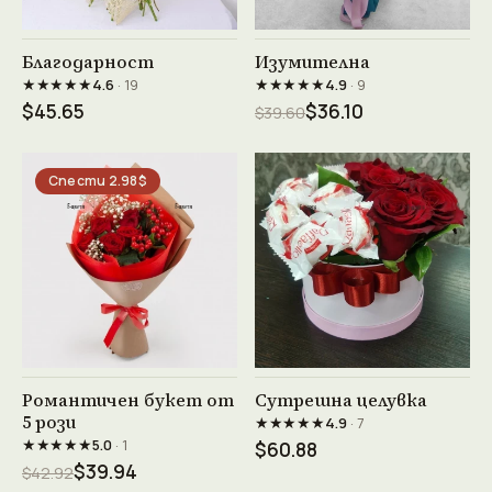
Виж продукта →
Виж продукта →
Благодарност
Изумителна
★★★★★
★★★★★
4.6
· 19
4.9
· 9
$45.65
$36.10
$39.60
Спести 2.98$
Виж продукта →
Виж продукта →
Романтичен букет от
Сутрешна целувка
5 рози
★★★★★
4.9
· 7
★★★★★
5.0
· 1
$60.88
$39.94
$42.92