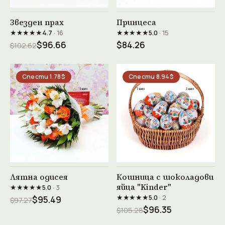
Виж продукта →
Виж продукта →
Звезден прах
Принцеса
★★★★★
★★★★★
4.7
· 16
5.0
· 15
$96.66
$84.26
$102.62
Спести 1.78$
Спести 8.94$
Виж продукта →
Виж продукта →
Лятна одисея
Кошница с шоколадови
яйца "Kinder"
★★★★★
5.0
· 3
★★★★★
5.0
· 2
$95.49
$97.27
$96.35
$105.28