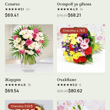
Виж продукта →
Виж продукта →
Слънчо
Остров за двама
★★★★★
★★★★★
5.1
· 41
4.9
· 14
$69.41
$68.21
$75.37
Спести 4.76$
Виж продукта →
Виж продукта →
Жардин
Очакване
★★★★★
★★★★★
4.8
· 16
5.0
· 6
$69.54
$80.62
$85.39
Спести 3.50$