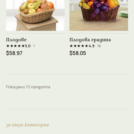
Виж продукта →
Виж продукта →
Плодове
Плодова градина
★★★★★
★★★★★
5.0
· 1
4.9
· 16
$58.97
$58.05
Показани 72 продукта
за тази категория