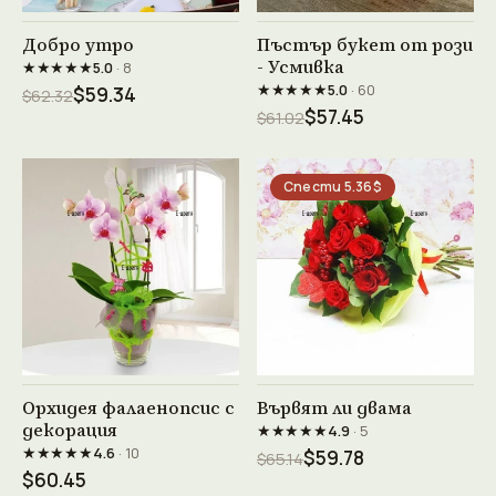
Виж продукта →
Виж продукта →
Добро утро
Пъстър букет от рози
- Усмивка
★★★★★
5.0
· 8
★★★★★
5.0
· 60
$59.34
$62.32
$57.45
$61.02
Спести 5.36$
Виж продукта →
Виж продукта →
Орхидея фалаенопсис с
Вървят ли двама
декорация
★★★★★
4.9
· 5
★★★★★
4.6
· 10
$59.78
$65.14
$60.45