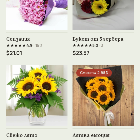
Виж продукта →
Виж продукта →
Сензация
Букет от 5 гербера
★★★★★
★★★★★
4.9
· 158
5.0
· 3
$21.01
$23.57
Спести 2.98$
Виж продукта →
Виж продукта →
Свежо лято
Лятна емоция