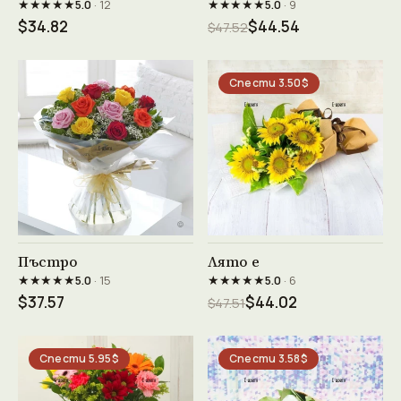
★★★★★
★★★★★
5.0
· 12
5.0
· 9
$34.82
$44.54
$47.52
Спести 3.50$
Виж продукта →
Виж продукта →
Пъстро
Лято е
★★★★★
★★★★★
5.0
· 15
5.0
· 6
$37.57
$44.02
$47.51
Спести 5.95$
Спести 3.58$