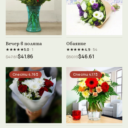
Виж продукта →
Виж продукта →
Вечер в полята
Обаяние
★★★★★
★★★★★
5.0
· 1
4.9
· 54
$41.86
$46.61
$47.81
$50.19
Спести 4.76$
Спести 4.17$