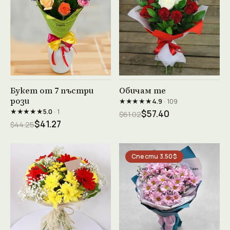
Виж продукта →
Виж продукта →
Букет от 7 пъстри
Обичам те
рози
★★★★★
4.9
· 109
★★★★★
5.0
· 1
$57.40
$61.02
$41.27
$44.25
Спести 3.50$