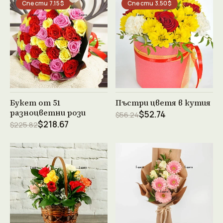
Спести 7.15$
Спести 3.50$
Виж продукта →
Виж продукта →
Букет от 51
Пъстри цветя в кутия
разноцветни рози
$52.74
$56.24
$218.67
$225.82