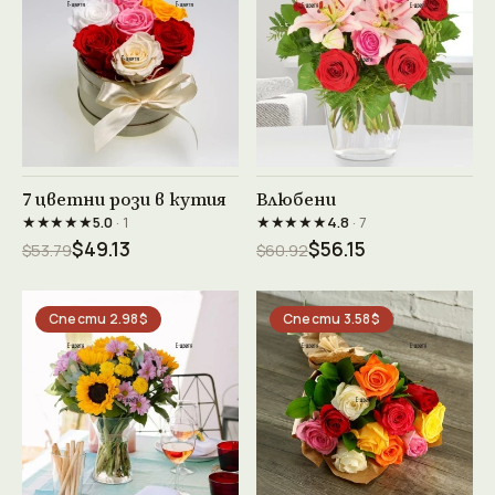
Виж продукта →
Виж продукта →
7 цветни рози в кутия
Влюбени
★★★★★
★★★★★
5.0
· 1
4.8
· 7
$49.13
$56.15
$53.79
$60.92
Спести 2.98$
Спести 3.58$