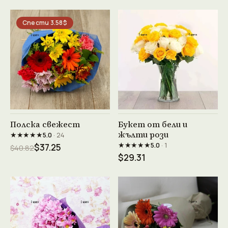
Спести 3.58$
Виж продукта →
Виж продукта →
Полска свежест
Букет от бели и
жълти рози
★★★★★
5.0
· 24
★★★★★
5.0
· 1
$37.25
$40.82
$29.31