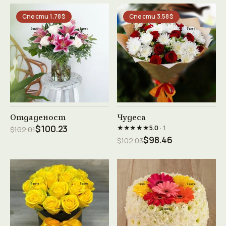
Спести 1.78$
Спести 3.58$
Виж продукта →
Виж продукта →
Отдаденост
Чудеса
★★★★★
$100.23
5.0
· 1
$102.01
$98.46
$102.03