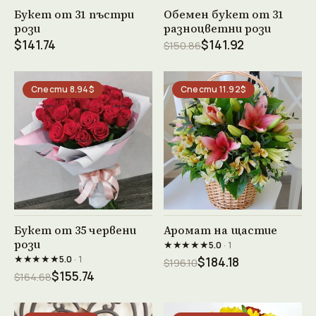
Виж продукта →
Виж продукта →
Букет от 31 пъстри
Обемен букет от 31
рози
разноцветни рози
$141.74
$141.92
$150.86
Спести 8.94$
Спести 11.92$
Виж продукта →
Виж продукта →
Букет от 35 червени
Аромат на щастие
рози
★★★★★
5.0
· 1
★★★★★
5.0
· 1
$184.18
$196.10
$155.74
$164.68