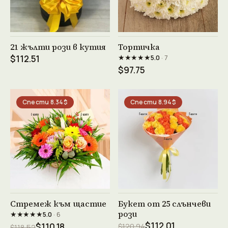
Виж продукта →
Виж продукта →
21 жълти рози в кутия
Тортичка
★★★★★
$112.51
5.0
· 7
$97.75
Спести 8.34$
Спести 8.94$
Виж продукта →
Виж продукта →
Стремеж към щастие
Букет от 25 слънчеви
рози
★★★★★
5.0
· 6
$112.01
$110.18
$120.94
$118.52