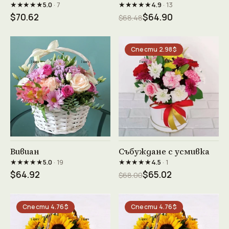
★★★★★
★★★★★
5.0
· 7
4.9
· 13
$70.62
$64.90
$68.48
Спести 2.98$
Виж продукта →
Виж продукта →
Вивиан
Събуждане с усмивка
★★★★★
★★★★★
5.0
· 19
4.5
· 1
$64.92
$65.02
$68.00
Спести 4.76$
Спести 4.76$