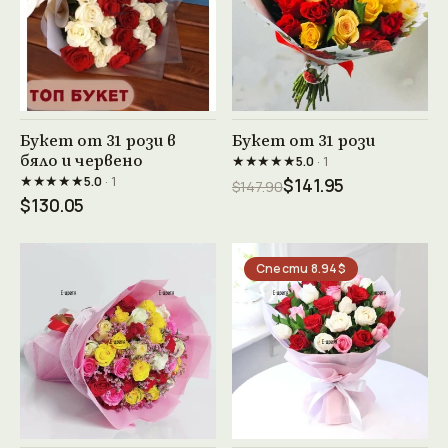
Виж продукта →
Виж продукта →
Букет от 31 рози в
Букет от 31 рози
бяло и червено
★★★★★
5.0
· 1
★★★★★
5.0
· 1
$141.95
$147.90
$130.05
Спести 8.94$