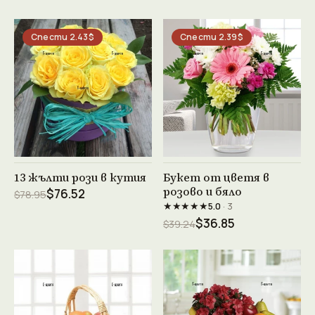
Спести 2.43$
Спести 2.39$
Виж продукта →
Виж продукта →
13 жълти рози в кутия
Букет от цветя в
розово и бяло
$76.52
$78.95
★★★★★
5.0
· 3
$36.85
$39.24