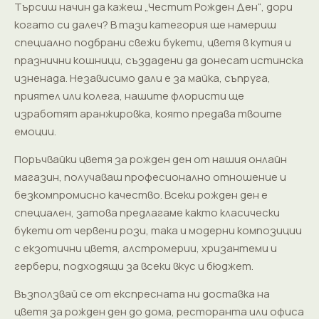
Търсиш начин да кажеш „Честит Рожден Ден“, дори
когато си далеч? В тази категория ще намериш
специално подбрани свежи букети, цветя в кутия и
празнични кошници, създадени да донесат истинска
изненада. Независимо дали е за майка, съпруга,
приятел или колега, нашите флористи ще
изработят аранжировка, която предава твоите
емоции.
Поръчвайки цветя за рожден ден от нашия онлайн
магазин, получаваш професионално отношение и
безкомпромисно качество. Всеки рожден ден е
специален, затова предлагаме както класически
букети от червени рози, така и модерни композиции
с екзотични цветя, алстромерии, хризантеми и
гербери, подходящи за всеки вкус и бюджет.
Възползвай се от експресната ни доставка на
цветя за рожден ден до дома, ресторанта или офиса