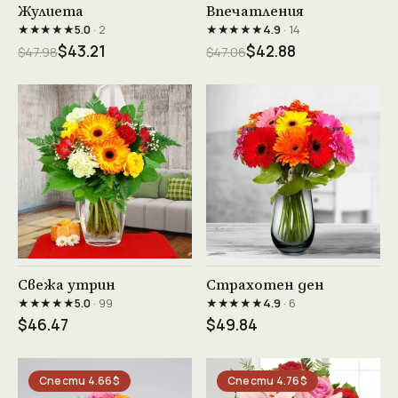
Виж продукта →
Виж продукта →
Жулиета
Впечатления
★★★★★
★★★★★
5.0
· 2
4.9
· 14
$43.21
$42.88
$47.98
$47.06
Виж продукта →
Виж продукта →
Свежа утрин
Страхотен ден
★★★★★
★★★★★
5.0
· 99
4.9
· 6
$46.47
$49.84
Спести 4.66$
Спести 4.76$