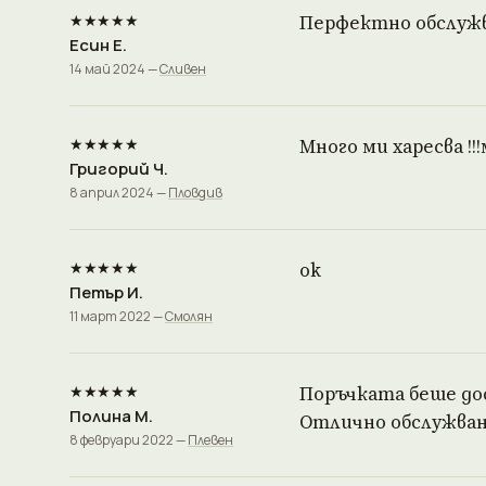
★★★★★
Перфектно обслужв
Есин Е.
14 май 2024 —
Сливен
★★★★★
Много ми харесва !
Григорий Ч.
8 април 2024 —
Пловдив
★★★★★
ok
Петър И.
11 март 2022 —
Смолян
★★★★★
Поръчката беше до
Полина М.
Отлично обслужване
8 февруари 2022 —
Плевен