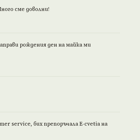
ного сме доволни!
аправи рождения ден на майка ми
er service, бих препоръчала E-cvetia на