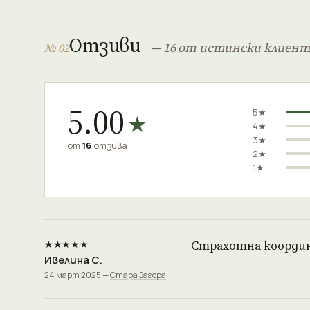
Отзиви
— 16 от истински клиен
№ 02
5.00
5★
★
4★
3★
от
16
отзива
2★
1★
★★★★★
Страхотна координа
Ивелина С.
24 март 2025 —
Стара Загора