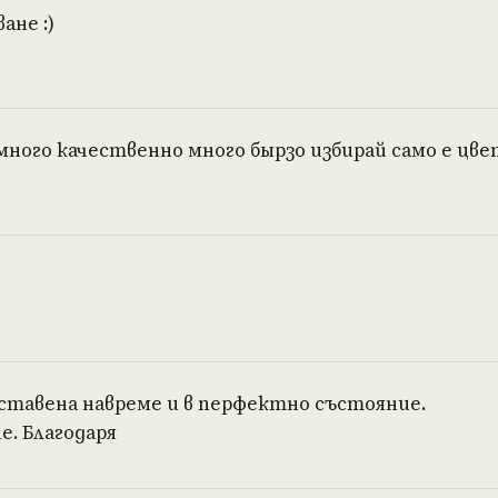
ане :)
!!много качественно много бырзо избирай само е цве
ставена навреме и в перфектно състояние.
. Благодаря