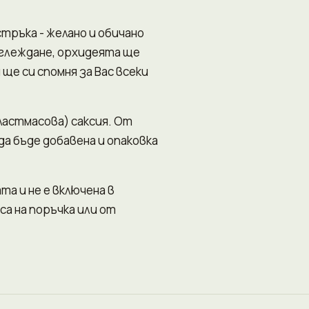
стръка - желано и обичано
тглеждане, орхидеята ще
ще си спомня за Вас всеки
астмасова) саксия. От
а бъде добавена и опаковка
та и не е включена в
са на поръчка или от