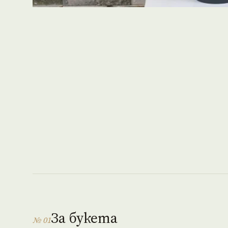
За букета
№ 01