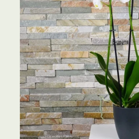
Бяла орхидея с два стръка