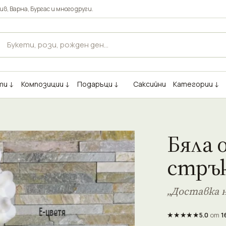
ив
,
Варна
,
Бургас
и много други.
ти ↓
Композиции ↓
Подаръци ↓
Саксийни
Категории ↓
Бяла 
стръ
„Доставка н
★★★★★
5.0
от
1