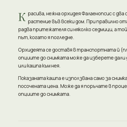
К
расива, нежна орхидея Фалаенопсис с два 
растение във всеки дом. При правилно о
радва притежателя си няколко седмици, а той 
път, когато я погледне.
Орхидеята се доставя в транспортната й (пл
опциите до снимката може да изберете дали д
или кашпа към нея.
Показаната кашпа е използвана само за снимка
посочената цена. Може да я поръчате в проце
опциите до снимката.