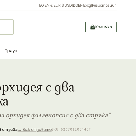
BG
|
EN
·
€ EUR
|
$ USD
|
£ GBP
·
Вход
|
Регистрация
Количка
Траур
орхидея с два
ка
а орхидея фалаенопсис с два стръка"
6 отзива
→ Виж отзивите
SKU 62C701108443F