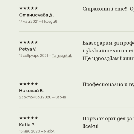
★★★★★
Страхотни сте!!! О
Станислава Д.
17 май 2021 —
Пловдив
★★★★★
Благодарим за проф
Petya V.
изключително спец
15 февруари 2021 —
Пазарджик
Ще използвам ваши
★★★★★
Професионално и п
Николай Б.
23 октомври 2020 —
Варна
★★★★★
Поръчах орхидея за 
Katia P.
всеки!
18 май 2020 —
Ямбол