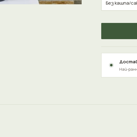
Достав
Най-ранн