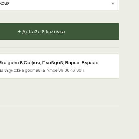
+ Добави в количка
ка днес в
София
,
Пловдив
,
Варна
,
Бургас
а възможна доставка: Утре 09:00-13:00ч.