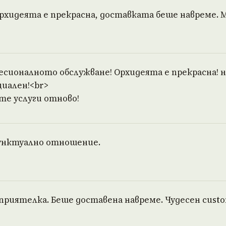
рхидеята е прекрасна, доставката беше навреме. М
есионалното обслужване! Орхидеята е прекрасна! н
иален!<br>
те услуги отново!
унктуално отношение.
приятелка. Беше доставена навреме. Чудесен custom