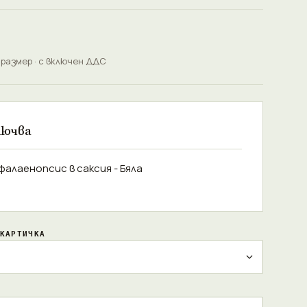
 размер · с включен ДДС
лючва
фалаенопсис в саксия - Бяла
а
КАРТИЧКА