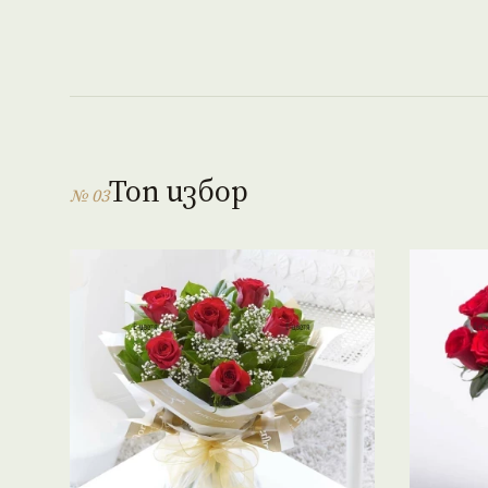
Топ избор
№ 03