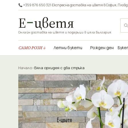
📞 +359 876 650 321
·
Експресна доставка на цветя в
София
,
Пловд
Е
цветя
Онлайн доставка на цветя и подаръци в цяла България
САМО РОЗИ ↓
Летни букети
Рожден ден
Буке
Начало
›
Бяла орхидея с два стръка