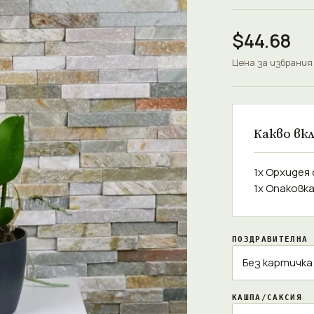
$44.68
Цена за избрания
Какво вк
1x Орхидея 
1x Опаковк
ПОЗДРАВИТЕЛНА 
КАШПА/САКСИЯ