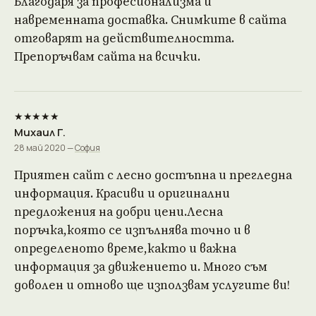
Благодаря за професионализма и
навременната доставка. Снимките в сайта
отговарят на действителността.
Препоръчвам сайта на всички.
★★★★★
Михаил Г.
28 май 2020 —
София
Приятен сайт с лесно достъпна и прегледна
информация. Красиви и оригинални
предложения на добри цени.Лесна
поръчка,която се изпълнява точно и в
определеното време,както и важна
информация за движението и. Много съм
доволен и отново ще използвам услугите ви!