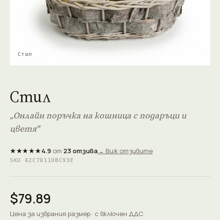
Стил
Стил
„Онлайн поръчка на кошница с подаръци и
цветя"
★★★★★
4.9
от
23 отзива
→ Виж отзивите
SKU 62C70110BC93E
$79.89
Цена за избрания размер · с включен ДДС