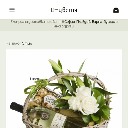
Е
цветя
Експресна доставка на цветя в
София
,
Пловдив
,
Варна
,
Бургас
и
много други.
Начало
›
Стил