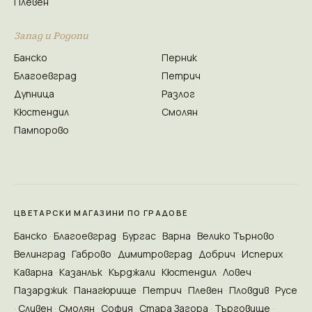
Плевен
Запад и Родопи
Банско
Перник
Благоевград
Петрич
Дупница
Разлог
Кюстендил
Смолян
Пампорово
ЦВЕТАРСКИ МАГАЗИНИ ПО ГРАДОВЕ
Банско
Благоевград
Бургас
Варна
Велико Търново
Велинград
Габрово
Димитровград
Добрич
Исперих
Каварна
Казанлък
Кърджали
Кюстендил
Ловеч
Пазарджик
Панагюрище
Петрич
Плевен
Пловдив
Русе
Сливен
Смолян
София
Стара Загора
Търговище