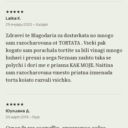
★★★★★
Lalka K.
29 януари 2020 — Хисаря
Zdravei te Blagodaria za dostavkata no mnogo
sam razocharovana ot TORTATA . Vseki pak
kogato sam porachala tortite sa bili vinagi mnogo
hubavi i presni a sega Neznam zashto taka se
polychi i dori me e priasna KAK MOJE. Naitina
sam razocharovana vmesto priatna izmenada
torta koiato razvali vsichko.
★★★★★
Юулиана Д.
20 март 2019 —
Русе