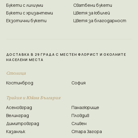
Букети с лилиуми
Сватбени букети
Букети с хризантеми
Цветя за юбилей
Екзотични букети
Цветя за благодарност
ДОСТАВКА В 29 ГРАДА С МЕСТЕН ФЛОРИСТ И ОКОЛНИТЕ
НАСЕЛЕНИ МЕСТА
Столица
Костинброд
София
Тракия и Южна България
Асеновград
Панагюрище
Велинград
Пловдив
Димитровград
Сливен
Казанлък
Стара Загора