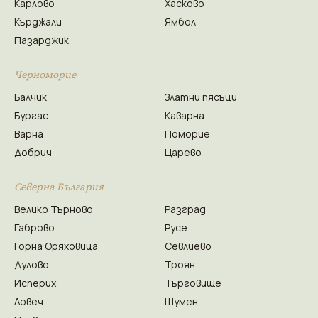
Карлово
Хасково
Кърджали
Ямбол
Пазарджик
Черноморие
Балчик
Златни пясъци
Бургас
Каварна
Варна
Поморие
Добрич
Царево
Северна България
Велико Търново
Разград
Габрово
Русе
Горна Оряховица
Севлиево
Дулово
Троян
Исперих
Търговище
Ловеч
Шумен