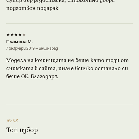
Супер бърза доставка, страхотно добре
подготвен подарак!
★★★★
★
Пламена М.
7 февруари 2019 —
Велинград
Модела на кошницата не беше като този от
снимката в сайта, иначе всичко останало си
беше ОК. Благодаря.
№ 03
Топ избор