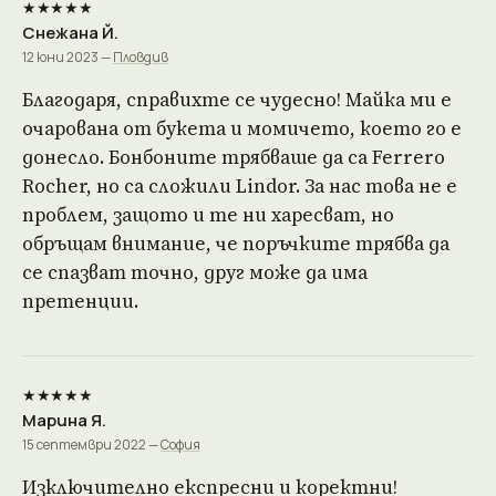
★★★★★
Снежана Й.
12 юни 2023 —
Пловдив
Благодаря, справихте се чудесно! Майка ми е
очарована от букета и момичето, което го е
донесло. Бонбоните трябваше да са Ferrero
Rocher, но са сложили Lindor. За нас това не е
проблем, защото и те ни харесват, но
обръщам внимание, че поръчките трябва да
се спазват точно, друг може да има
претенции.
★★★★★
Марина Я.
15 септември 2022 —
София
Изключително експресни и коректни!