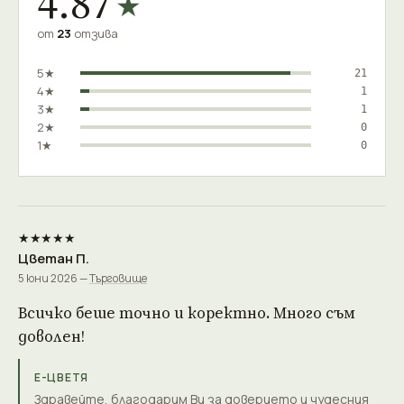
4.87
★
от
23
отзива
5★
21
4★
1
3★
1
2★
0
1★
0
★★★★★
Цветан П.
5 юни 2026 —
Търговище
Всичко беше точно и коректно. Много съм
доволен!
Е-ЦВЕТЯ
Здравейте, благодарим Ви за доверието и чудесния