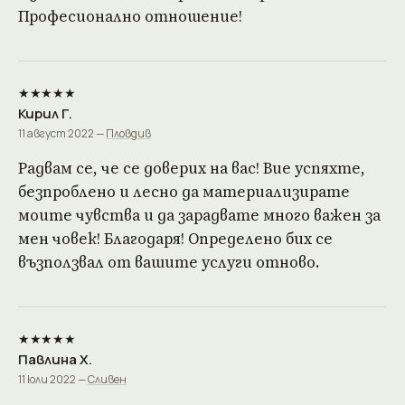
Професионално отношение!
★★★★★
Кирил Г.
11 август 2022 —
Пловдив
Радвам се, че се доверих на вас! Вие успяхте,
безпроблено и лесно да материализирате
моите чувства и да зарадвате много важен за
мен човек! Благодаря! Определено бих се
възползвал от вашите услуги отново.
★★★★★
Павлина Х.
11 юли 2022 —
Сливен