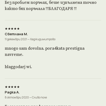
Без проблем поръчах, беше изпълнена точно
както бях поръчала !!!БЛАГОДАРЯ !!!
★★★★★
Светлана М.
11 декември 2021 — Хаджидимитрово
mnogo sam dovolna. pora4kata prestigna
navreme.
blaggodarj wi.
★★★★★
Радка А.
8 октомври 2020 — Сливо поле