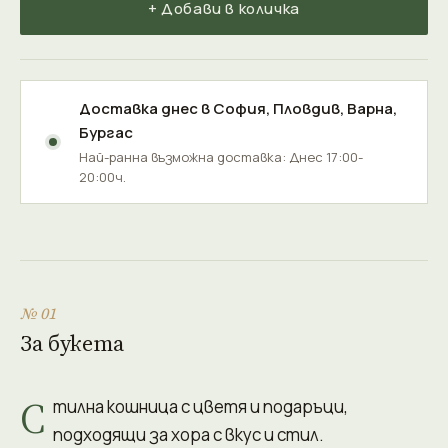
+ Добави в количка
Доставка днес в
София
,
Пловдив
,
Варна
,
Бургас
Най-ранна възможна доставка: Днес 17:00-
20:00ч.
№ 01
За букета
С
тилна кошница с цветя и подаръци,
подходящи за хора с вкус и стил.