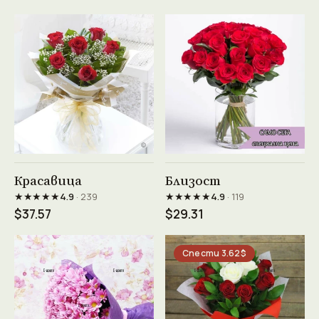
Виж продукта →
Виж продукта →
Красавица
Близост
★★★★★
★★★★★
4.9
· 239
4.9
· 119
$37.57
$29.31
Спести 3.62$