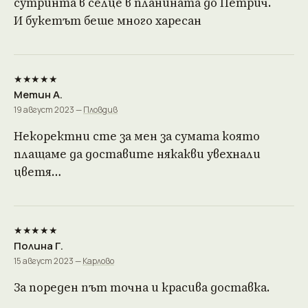
сутринта в селце в планината до Петрич.
И букетът беше много харесан
★★★★★
Метин А.
19 август 2023 —
Пловдив
Некоректни сте за мен за сумата която
плащаме да доставите някакви увехнали
цветя…
★★★★★
Полина Г.
15 август 2023 —
Карлово
За пореден път точна и красива доставка.