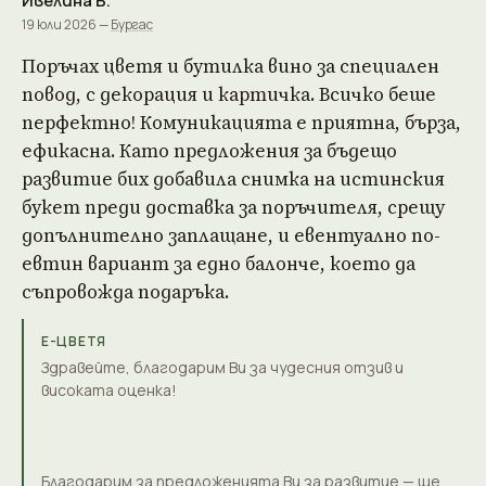
Ивелина Б.
19 юли 2026 —
Бургас
Поръчах цветя и бутилка вино за специален
повод, с декорация и картичка. Всичко беше
перфектно! Комуникацията е приятна, бърза,
ефикасна. Като предложения за бъдещо
развитие бих добавила снимка на истинския
букет преди доставка за поръчителя, срещу
допълнително заплащане, и евентуално по-
евтин вариант за едно балонче, което да
съпровожда подаръка.
Е-ЦВЕТЯ
Здравейте, благодарим Ви за чудесния отзив и
високата оценка!
Благодарим за предложенията Ви за развитие — ще