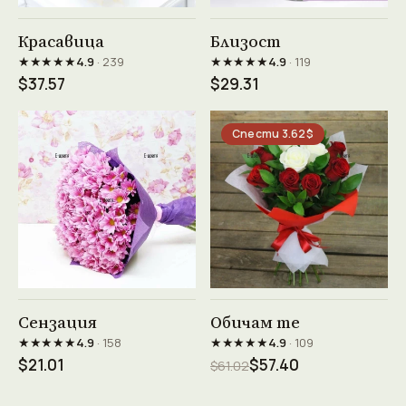
Виж продукта →
Виж продукта →
Красавица
Близост
★★★★★
★★★★★
4.9
· 239
4.9
· 119
$37.57
$29.31
Спести 3.62$
Виж продукта →
Виж продукта →
Сензация
Обичам те
★★★★★
★★★★★
4.9
· 158
4.9
· 109
$21.01
$57.40
$61.02