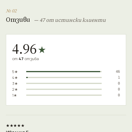
№ 02
Отзиви
— 47 от истински клиенти
4.96
★
от
47
отзива
5★
46
4★
1
3★
0
2★
0
1★
0
★★★★★