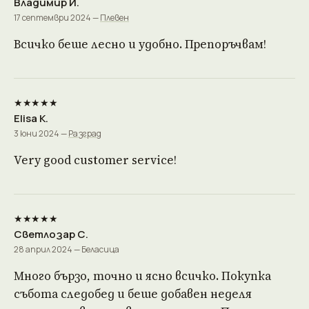
Владимир И.
17 септември 2024 —
Плевен
Всичко беше лесно и удобно. Препоръчвам!
★★★★★
Elisa K.
3 юни 2024 —
Разград
Very good customer service!
★★★★★
Светлозар С.
28 април 2024 — Беласица
Много бързо, точно и ясно всичко. Покупка
събота следобед и беше добавен неделя