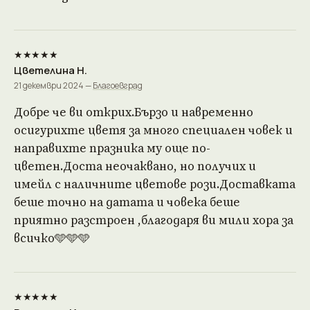
★★★★★
Цветелина Н.
21 декември 2024 —
Благоевград
Добре че ви открих.Бързо и навременно
осигурихте цветя за много специален човек и
направихте празника му още по-
цветен.Доста неочаквано, но получих и
имейл с наличните цветове рози.Доставката
беше точно на датата и човека беше
приятно разстроен ,благодаря ви мили хора за
всичко🩵🩵🩵
★★★★★