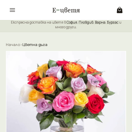
Е
цветя
Експресна доставка на цветя в
София
,
Пловдив
,
Варна
,
Бургас
и
много други.
Начало
›
Цветна дъга