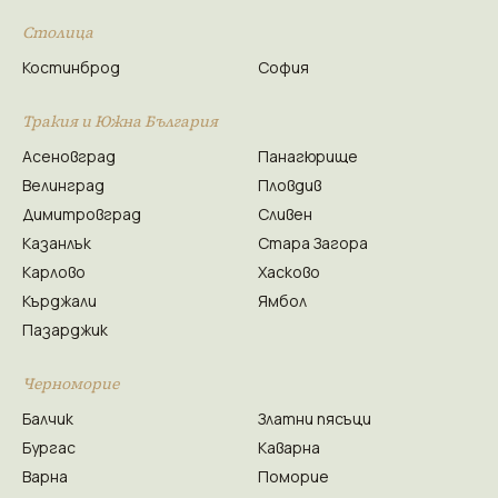
Столица
Костинброд
София
Тракия и Южна България
Асеновград
Панагюрище
Велинград
Пловдив
Димитровград
Сливен
Казанлък
Стара Загора
Карлово
Хасково
Кърджали
Ямбол
Пазарджик
Черноморие
Балчик
Златни пясъци
Бургас
Каварна
Варна
Поморие