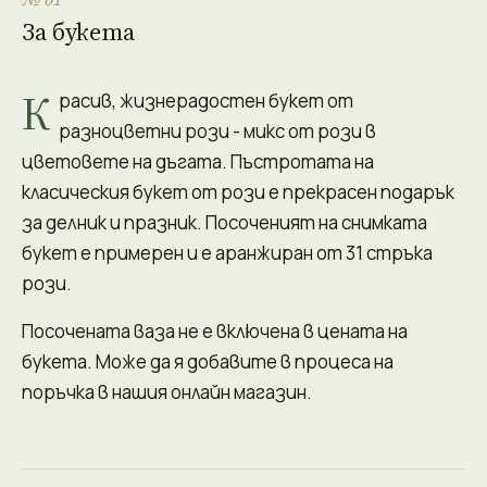
За букета
К
расив, жизнерадостен букет от
разноцветни рози - микс от рози в
цветовете на дъгата. Пъстротата на
класическия букет от рози е прекрасен подарък
за делник и празник. Посоченият на снимката
букет е примерен и е аранжиран от 31 стръка
рози.
Посочената ваза не е включена в цената на
букета. Може да я добавите в процеса на
поръчка в нашия онлайн магазин.