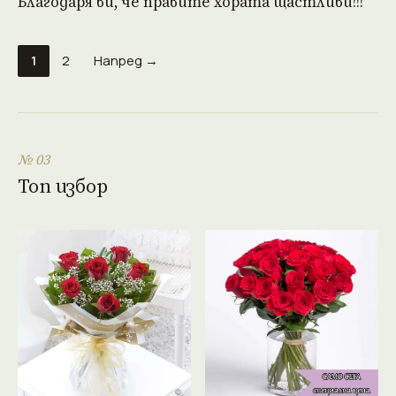
Благодаря ви, че правите хората щастливи!!!
1
2
Напред →
№ 03
Топ избор