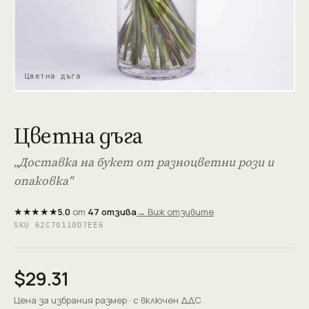
Цветна дъга
Цветна дъга
„Доставка на букет от разноцветни рози и
опаковка"
★★★★★
5.0
от
47 отзива
→ Виж отзивите
SKU 62C70110D7EE6
$29.31
Цена за избрания размер · с включен ДДС