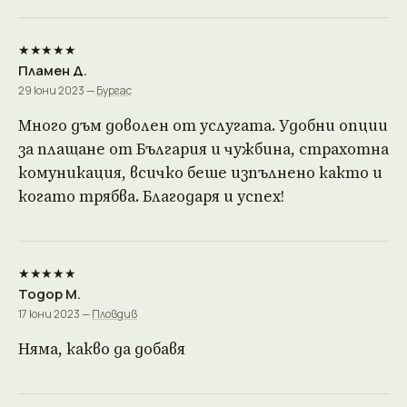
★★★★★
Пламен Д.
29 юни 2023 —
Бургас
Много дъм доволен от услугата. Удобни опции
за плащане от България и чужбина, страхотна
комуникация, всичко беше изпълнено както и
когато трябва. Благодаря и успех!
★★★★★
Тодор М.
17 юни 2023 —
Пловдив
Няма, какво да добавя