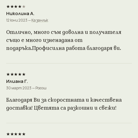
★★★★
★
Николина А.
12 юни 2023 —
Казанлък
Отлично, много съм доволна и получателя
също е много изненадана от
подаръка.Профисилна работа благодаря ви.
★★★★★
Илиана Г.
30 март 2023 — Рогош
Благодаря Ви за скоростната и качествена
доставка! Цветята са разкошни и свежи!
★★★★★