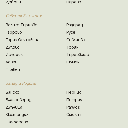
Добрич
Царево
Северна България
Велико Търново
Разград
Габрово
Русе
Горна Оряховица
Севлиево
Дулово
Троян
Исперих
Търговище
Ловеч
Шумен
Плевен
Запад и Родопи
Банско
Перник
Благоевград
Петрич
Дупница
Разлог
Кюстендил
Смолян
Пампорово