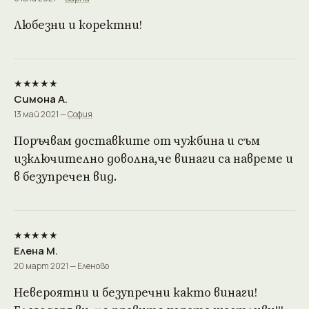
Любезни и коректни!
★★★★★
Симона А.
13 май 2021 —
София
Поръчвам доставките от чужбина и съм
изключително доволна,че винаги са навреме и
в безупречен вид.
★★★★★
Елена М.
20 март 2021 — Еленово
Невероятни и безупречни както винаги!