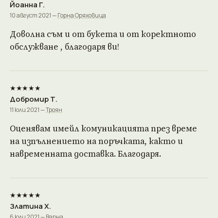
Йоанна Г.
10 август 2021 —
Горна Оряховица
Доволна съм и от букета и от коректното
обслужване , благодаря ви!
★★★★★
Добромир Т.
11 юли 2021 —
Троян
Оценявам имейл комуникацията през време
на изпълнението на поръчката, както и
навременната доставка. Благодаря.
★★★★★
Златина Х.
6 юли 2021 —
Варна