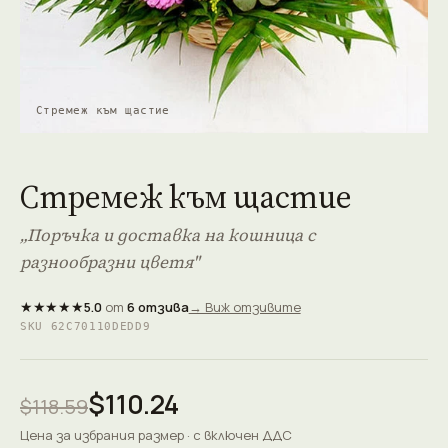
Стремеж към щастие
Стремеж към щастие
„Поръчка и доставка на кошница с
разнообразни цветя"
★★★★★
5.0
от
6 отзива
→ Виж отзивите
SKU 62C70110DEDD9
$110.24
$118.59
Цена за избрания размер · с включен ДДС