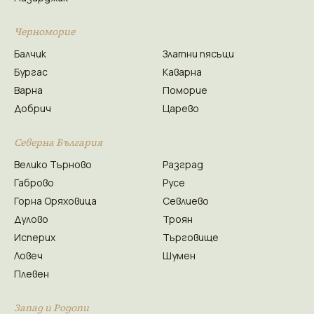
Черноморие
Балчик
Златни пясъци
Бургас
Каварна
Варна
Поморие
Добрич
Царево
Северна България
Велико Търново
Разград
Габрово
Русе
Горна Оряховица
Севлиево
Дулово
Троян
Исперих
Търговище
Ловеч
Шумен
Плевен
Запад и Родопи