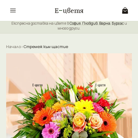
Е
цветя
Експресна доставка на цветя в
София
,
Пловдив
,
Варна
,
Бургас
и
много други.
Начало
›
Стремеж към щастие