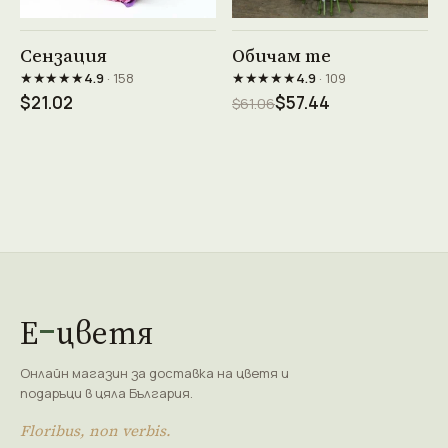
Виж продукта →
Виж продукта →
Сензация
Обичам те
★★★★★
★★★★★
4.9
· 158
4.9
· 109
$21.02
$57.44
$61.06
Е
цветя
Онлайн магазин за доставка на цветя и
подаръци в цяла България.
Floribus, non verbis.