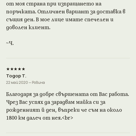
от моя страна при изпращането на
поръчката. Отличнен вариант за доставка в
същия ден. В мое лице имате спечелен и
доволен клиент.
~Ч.
★★★★★
Тодор Т.
22 май 2020 — Ровина
Благодаря за добре свършената от Вас работа.
Чрез Вас успях да зарадвам майка си за
рожденният й ден, въпреки че съм на около
1800 км далеч от нея.<br>