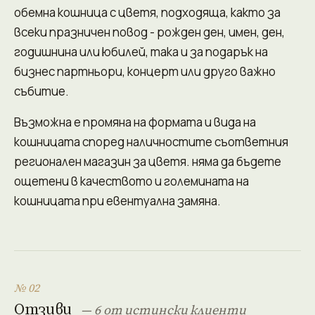
обемна кошница с цветя, подходяща, както за
всеки празничен повод - рожден ден, имен, ден,
годишнина или юбилей, така и за подарък на
бизнес партньори, концерт или друго важно
събитие.
Възможна е промяна на формата и вида на
кошницата според наличностите съответния
регионален магазин за цветя. няма да бъдете
ощетени в качеството и големината на
кошницата при евентуална замяна.
№ 02
Отзиви
— 6 от истински клиенти