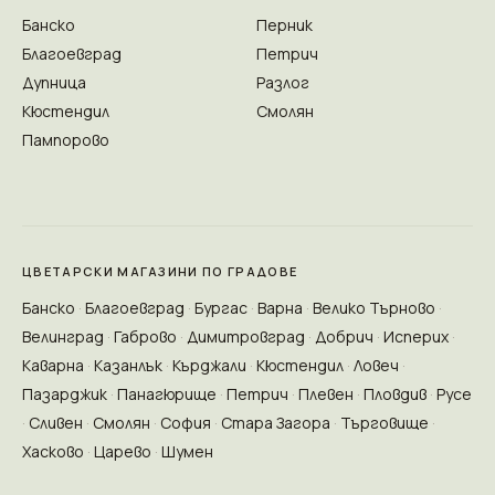
Банско
Перник
Благоевград
Петрич
Дупница
Разлог
Кюстендил
Смолян
Пампорово
ЦВЕТАРСКИ МАГАЗИНИ ПО ГРАДОВЕ
Банско
Благоевград
Бургас
Варна
Велико Търново
Велинград
Габрово
Димитровград
Добрич
Исперих
Каварна
Казанлък
Кърджали
Кюстендил
Ловеч
Пазарджик
Панагюрище
Петрич
Плевен
Пловдив
Русе
Сливен
Смолян
София
Стара Загора
Търговище
Хасково
Царево
Шумен