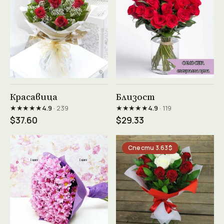
Виж продукта →
Виж продукта →
Красавица
Близост
★★★★★
★★★★★
4.9
· 239
4.9
· 119
$37.60
$29.33
Спести 3.63$