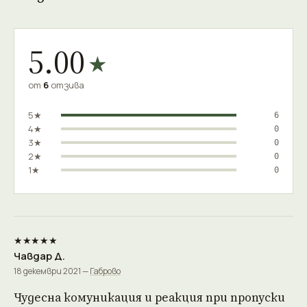
5.00
★
от
6
отзива
5★
6
4★
0
3★
0
2★
0
1★
0
★★★★★
Чавдар Д.
18 декември 2021 —
Габрово
Чудесна комуникация и реакция при пропуски