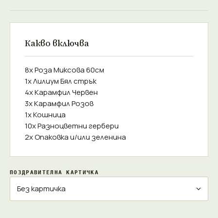
Какво включва
8x Роза Миксова 60см
1x Лилиум Бял стрък
4x Карамфил Червен
3x Карамфил Розов
1x Кошница
10x Разноцветни гербери
2x Опаковка и/или зеленина
ПОЗДРАВИТЕЛНА КАРТИЧКА