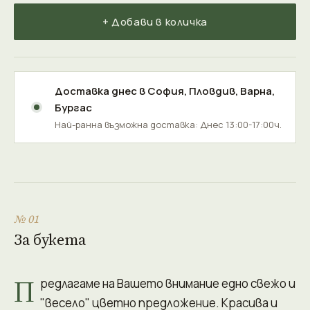
+ Добави в количка
Доставка днес в
София
,
Пловдив
,
Варна
,
Бургас
Най-ранна възможна доставка: Днес 13:00-17:00ч.
№ 01
За букета
П
редлагаме на Вашето внимание едно свежо и
"весело" цветно предложение. Красива и