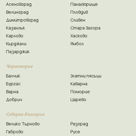
Асеновград
Панагюрище
Велинград
Пловдив
Димитровград
Сливен
Казанлък
Стара Загора
Карлово
Хасково
Кърджали
Ямбол
Пазарджик
Черноморие
Балчик
Златни пясъци
Бургас
Каварна
Варна
Поморие
Добрич
Царево
Северна България
Велико Търново
Разград
Габрово
Русе