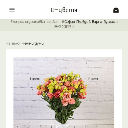
Е
цветя
Експресна доставка на цветя в
София
,
Пловдив
,
Варна
,
Бургас
и
много други.
Начало
›
Нежни думи