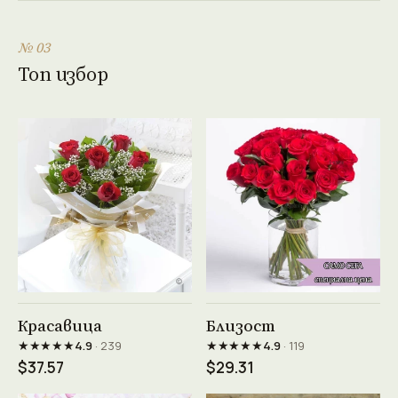
№ 03
Топ избор
Виж продукта →
Виж продукта →
Красавица
Близост
★★★★★
★★★★★
4.9
· 239
4.9
· 119
$37.57
$29.31