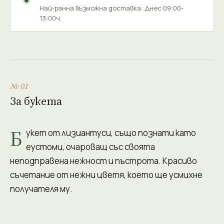
Най-ранна възможна доставка: Днес 09:00-
13:00ч.
№ 01
За букета
Б
укет от лизиантуси, също познати като
еустоми, очароващ със своята
неподправена нежност и пъстрота. Красиво
съчетание от нежни цветя, което ще усмихне
получателя му.