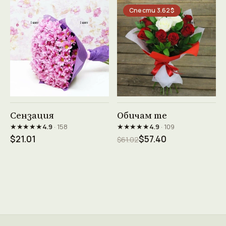
Спести 3.62$
Виж продукта →
Виж продукта →
Сензация
Обичам те
★★★★★
★★★★★
4.9
· 158
4.9
· 109
$21.01
$57.40
$61.02