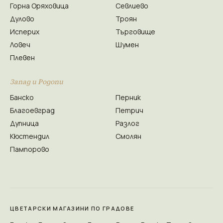
Горна Оряховица
Севлиево
Дулово
Троян
Исперих
Търговище
Ловеч
Шумен
Плевен
Запад и Родопи
Банско
Перник
Благоевград
Петрич
Дупница
Разлог
Кюстендил
Смолян
Пампорово
ЦВЕТАРСКИ МАГАЗИНИ ПО ГРАДОВЕ