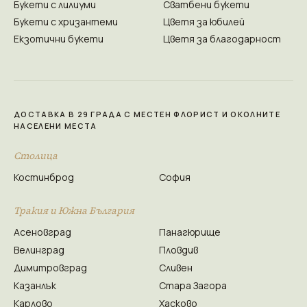
Букети с лилиуми
Сватбени букети
Букети с хризантеми
Цветя за юбилей
Екзотични букети
Цветя за благодарност
ДОСТАВКА В 29 ГРАДА С МЕСТЕН ФЛОРИСТ И ОКОЛНИТЕ
НАСЕЛЕНИ МЕСТА
Столица
Костинброд
София
Тракия и Южна България
Асеновград
Панагюрище
Велинград
Пловдив
Димитровград
Сливен
Казанлък
Стара Загора
Карлово
Хасково