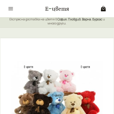
Е
цветя
Експресна доставка на цветя в
София
,
Пловдив
,
Варна
,
Бургас
и
много други.