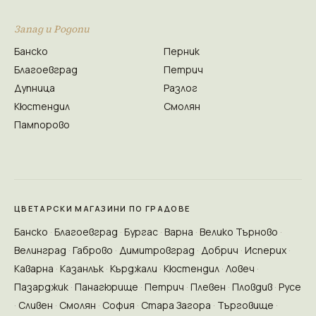
Запад и Родопи
Банско
Перник
Благоевград
Петрич
Дупница
Разлог
Кюстендил
Смолян
Пампорово
ЦВЕТАРСКИ МАГАЗИНИ ПО ГРАДОВЕ
Банско
Благоевград
Бургас
Варна
Велико Търново
Велинград
Габрово
Димитровград
Добрич
Исперих
Каварна
Казанлък
Кърджали
Кюстендил
Ловеч
Пазарджик
Панагюрище
Петрич
Плевен
Пловдив
Русе
Сливен
Смолян
София
Стара Загора
Търговище