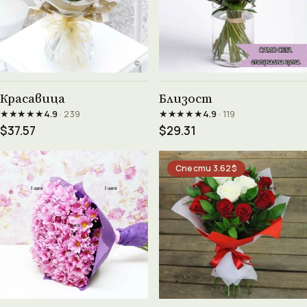
Виж продукта →
Виж продукта →
Красавица
Близост
★★★★★
★★★★★
4.9
· 239
4.9
· 119
$37.57
$29.31
Спести 3.62$