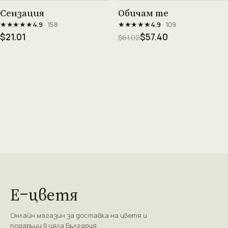
Виж продукта →
Виж продукта →
Сензация
Обичам те
★★★★★
★★★★★
4.9
· 158
4.9
· 109
$21.01
$57.40
$61.02
Е
цветя
Онлайн магазин за доставка на цветя и
подаръци в цяла България.