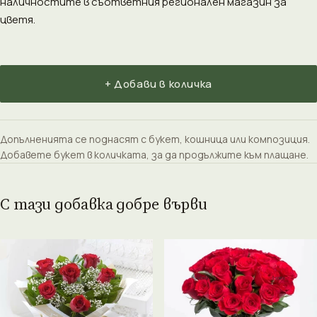
наличностите в съответния регионален магазин за
цветя.
+ Добави в количка
Допълненията се поднасят с букет, кошница или композиция.
Добавете букет в количката, за да продължите към плащане.
С тази добавка добре върви