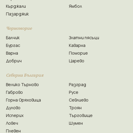
Кърджали
Ямбол
Пазарджик
Черноморие
Балчик
Златни пясъци
Бургас
Каварна
Варна
Поморие
Добрич
Царево
Северна България
Велико Търново
Разград
Габрово
Русе
Горна Оряховица
Севлиево
Дулово
Троян
Исперих
Търговище
Ловеч
Шумен
Плевен