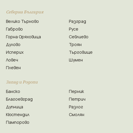
Северна България
Велико Търново
Разград
Габрово
Русе
Горна Оряховица
Севлиево
Дулово
Троян
Исперих
Търговище
Ловеч
Шумен
Плевен
Запад и Родопи
Банско
Перник
Благоевград
Петрич
Дупница
Разлог
Кюстендил
Смолян
Пампорово