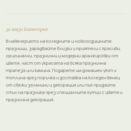
за тази категория
В навечерието на коледните и новогодишните
празници, зарадвайте близки и приятели с красиви,
оригинални, празнични и модерни аранжировки от
цветя, част от украсата на всяка празнична
трапеза или камина. Подарете им домашен уют и
топлина чрез поръчка и доставка на коледен венец
от свежи зеленини и декорация или пък придайте
стил на празника чрез специалните кутии с цветя и
празнична декорация.