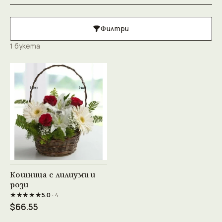
Филтри
1 букета
Виж продукта →
Кошница с лилиуми и
рози
★★★★★
5.0
· 4
$66.55