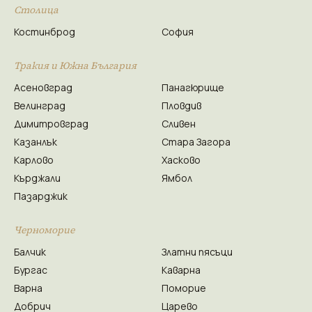
Столица
Костинброд
София
Тракия и Южна България
Асеновград
Панагюрище
Велинград
Пловдив
Димитровград
Сливен
Казанлък
Стара Загора
Карлово
Хасково
Кърджали
Ямбол
Пазарджик
Черноморие
Балчик
Златни пясъци
Бургас
Каварна
Варна
Поморие
Добрич
Царево