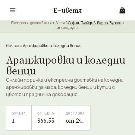
Е
цветя
Експресна доставка на цветя в
София
,
Пловдив
,
Варна
,
Бургас
и
много други.
Начало
›
Аранжировки и коледни венци
Аранжировки и коледни
венци
Онлайн поръчка и експресна доставка на коледни
аранжировки за маса, коледни венци и кутии с
цветя и празнична декорация.
БУКЕТА
ОТ ЦЕНА
ДОСТАВКА
1
$66.55
от 2ч.