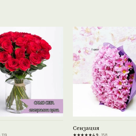
Виж продукта →
Виж продукта →
Сензация
★★★★★
· 119
4.9
· 158