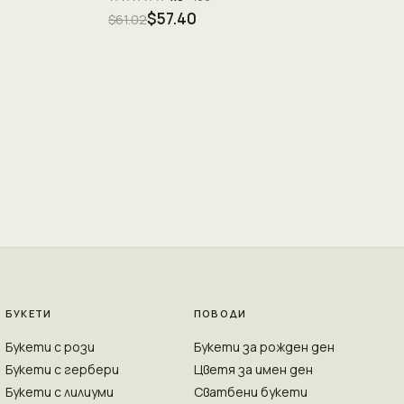
$57.40
$61.02
БУКЕТИ
ПОВОДИ
Букети с рози
Букети за рожден ден
Букети с гербери
Цветя за имен ден
Букети с лилиуми
Сватбени букети