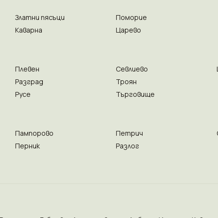
Златни пясъци
Поморие
Каварна
Царево
Плевен
Севлиево
Разград
Троян
Русе
Търговище
Пампорово
Петрич
Перник
Разлог