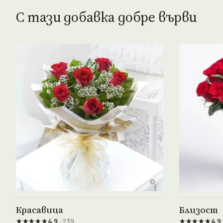
С тази добавка добре върви
Виж продукта →
Красавица
Близост
★★★★★
★★★★★
4.9
· 239
4.9