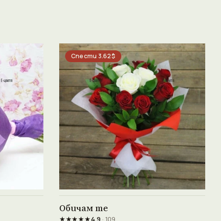
Спести 3.62$
Виж продукта →
Обичам те
★★★★★
4.9
· 109