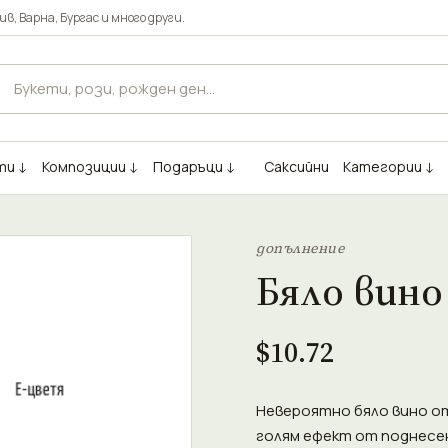
ив
,
Варна
,
Бургас
и много други.
ти ↓
Композиции ↓
Подаръци ↓
Саксийни
Категории ↓
допълнение
Бяло вино
$10.72
Невероятно бяло вино от
голям ефект от поднесе