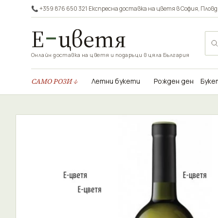
📞 +359 876 650 321
·
Експресна доставка на цветя в
София
,
Пловд
Е
цветя
Онлайн доставка на цветя и подаръци в цяла България
САМО РОЗИ ↓
Летни букети
Рожден ден
Буке