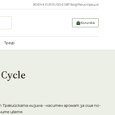
BG
|
EN
·
€ EUR
|
$ USD
|
£ GBP
·
Вход
|
Регистрация
Количка
Траур
 Cycle
 Тракийската низина - наситен аромат за още по-
ните цветя.