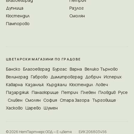
Благоевград
Петрич
Дупница
Разлог
Кюстендил
Смолян
Пампорово
ЦВЕТАРСКИ МАГАЗИНИ ПО ГРАДОВЕ
Банско
Благоевград
Бургас
Варна
Велико Търново
Велинград
Габрово
Димитровград
Добрич
Исперих
Каварна
Казанлък
Кърджали
Кюстендил
Ловеч
Пазарджик
Панагюрище
Петрич
Плевен
Пловдив
Русе
Сливен
Смолян
София
Стара Загора
Търговище
Хасково
Царево
Шумен
© 2026 НетПартнерс ООД — Е-цветя
·
ЕИК 206803456