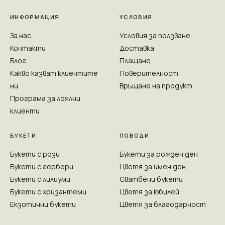
ИНФОРМАЦИЯ
УСЛОВИЯ
За нас
Условия за ползване
Контакти
Доставка
Блог
Плащане
Какво казват клиентите
Поверителност
ни
Връщане на продукт
Програма за лоялни
клиенти
БУКЕТИ
ПОВОДИ
Букети с рози
Букети за рожден ден
Букети с гербери
Цветя за имен ден
Букети с лилиуми
Сватбени букети
Букети с хризантеми
Цветя за юбилей
Екзотични букети
Цветя за благодарност