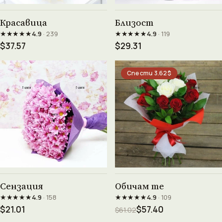
Виж продукта →
Виж продукта →
Красавица
Близост
★★★★★
★★★★★
4.9
· 239
4.9
· 119
$37.57
$29.31
Спести 3.62$
Виж продукта →
Виж продукта →
Сензация
Обичам те
★★★★★
★★★★★
4.9
· 158
4.9
· 109
$21.01
$57.40
$61.02