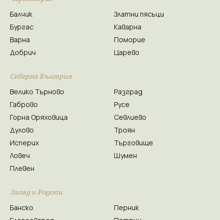
Балчик
Златни пясъци
Бургас
Каварна
Варна
Поморие
Добрич
Царево
Северна България
Велико Търново
Разград
Габрово
Русе
Горна Оряховица
Севлиево
Дулово
Троян
Исперих
Търговище
Ловеч
Шумен
Плевен
Запад и Родопи
Банско
Перник