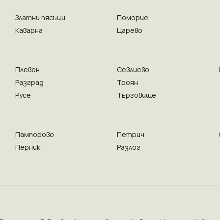
Златни пясъци
Поморие
Каварна
Царево
Плевен
Севлиево
Разград
Троян
Русе
Търговище
Пампорово
Петрич
Перник
Разлог