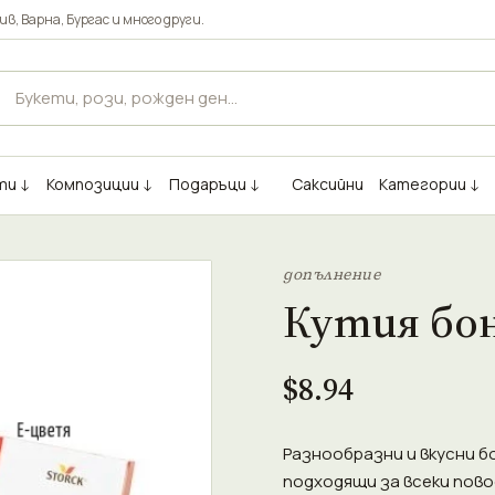
ив
,
Варна
,
Бургас
и много други.
ти ↓
Композиции ↓
Подаръци ↓
Саксийни
Категории ↓
допълнение
Кутия бон
$8.94
Разнообразни и вкусни бон
подходящи за всеки повод