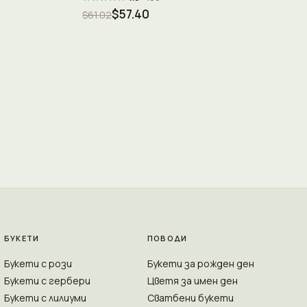
$57.40
$61.02
БУКЕТИ
ПОВОДИ
Букети с рози
Букети за рожден ден
Букети с гербери
Цветя за имен ден
Букети с лилиуми
Сватбени букети