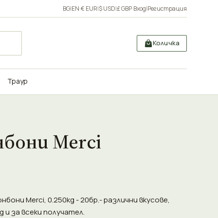
BG
|
EN
·
€ EUR
|
$ USD
|
£ GBP
·
Вход
|
Регистрация
Количка
Траур
бони Merci
бони Merci, 0.250kg - 20бр.- различни вкусове,
 и за всеки получател.