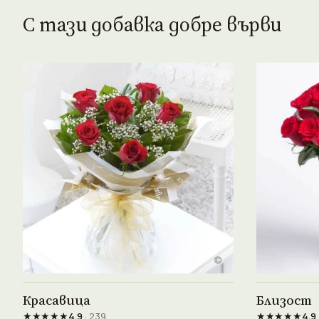
С тази добавка добре върви
Виж продукта →
Красавица
Близост
★★★★★
★★★★★
4.9
· 239
4.9