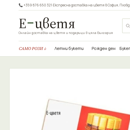
📞 +359 876 650 321
·
Експресна доставка на цветя в
София
,
Пловд
Е
цветя
Онлайн доставка на цветя и подаръци в цяла България
САМО РОЗИ ↓
Летни букети
Рожден ден
Буке