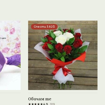
Спести 3.62$
Виж продукта →
Обичам те
★★★★★
4.9
· 109