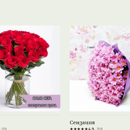
Виж продукта →
Виж продукта →
Сензация
★★★★★
· 119
4.9
· 158