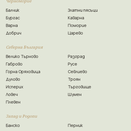
Черноморие
Балчик
Златни пясъци
Бургас
Каварна
Варна
Поморие
Добрич
Царево
Северна България
Велико Търново
Разград
Габрово
Русе
Горна Оряховица
Севлиево
Дулово
Троян
Исперих
Търговище
Ловеч
Шумен
Плевен
Запад и Родопи
Банско
Перник