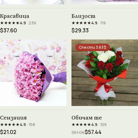
Виж продукта →
Виж продукта →
Красавица
Близост
★★★★★
★★★★★
4.9
· 239
4.9
· 119
$37.60
$29.33
Спести 3.63$
Виж продукта →
Виж продукта →
Сензация
Обичам те
★★★★★
★★★★★
4.9
· 158
4.9
· 109
$21.02
$57.44
$61.06