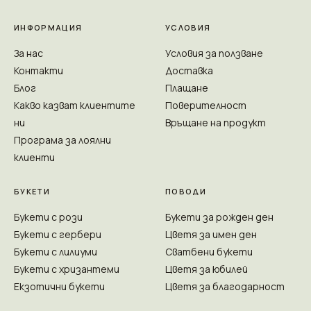
ИНФОРМАЦИЯ
УСЛОВИЯ
За нас
Условия за ползване
Контакти
Доставка
Блог
Плащане
Какво казват клиентите
Поверителност
ни
Връщане на продукт
Програма за лоялни
клиенти
БУКЕТИ
ПОВОДИ
Букети с рози
Букети за рожден ден
Букети с гербери
Цветя за имен ден
Букети с лилиуми
Сватбени букети
Букети с хризантеми
Цветя за юбилей
Екзотични букети
Цветя за благодарност