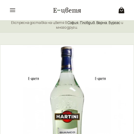
Е
цветя
Експресна доставка на цветя в
София
,
Пловдив
,
Варна
,
Бургас
и
много други.