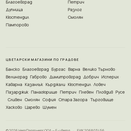
Благоевград
Петрич
Дупница
Разлог
Кюстендил
Смолян
Пампорово
ЦВЕТАРСКИ МАГАЗИНИ ПО ГРАДОВЕ
Банско
Благоевград
Бургас
Варна
Велико Търново
Велинград
Габрово
Димитровград
Добрич
Исперих
Каварна
Казанлък
Кърджали
Кюстендил
Ловеч
Пазарджик
Панагюрище
Петрич
Плевен
Пловдив
Русе
Сливен
Смолян
София
Стара Загора
Търговище
Хасково
Царево
Шумен
© 2026 НетПартнерс ООД — Е-цветя
·
ЕИК 206803456