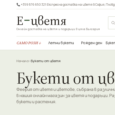
📞 +359 876 650 321
·
Експресна доставка на цветя в
София
,
Пловд
Е
цветя
Онлайн доставка на цветя и подаръци в цяла България
САМО РОЗИ ↓
Летни букети
Рожден ден
Буке
Начало
›
Букети от цветя
Букети от ц
Феерия от цветя и цветове, събрана в различн
в нашия онлайн магазин за цветя и подаръци. Р
букети и растения.