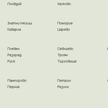
Пловдив
Хасково
Златни пясъци
Поморие
Каварна
Царево
Плевен
Севлиево
Разград
Троян
Русе
Търговище
Пампорово
Петрич
Перник
Разлог