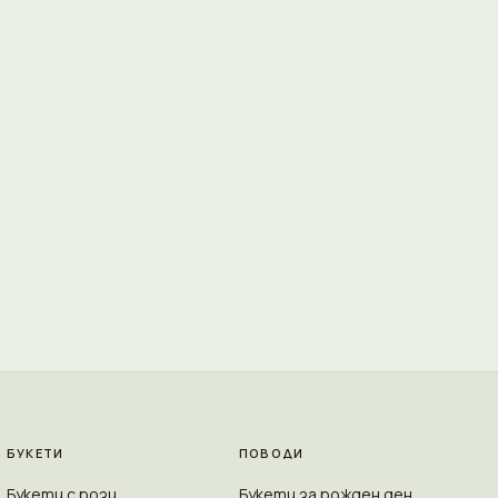
БУКЕТИ
ПОВОДИ
Букети с рози
Букети за рожден ден