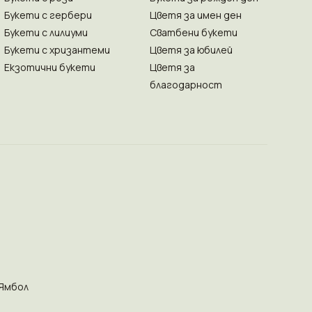
Букети с гербери
Цветя за имен ден
Букети с лилиуми
Сватбени букети
Букети с хризантеми
Цветя за юбилей
Екзотични букети
Цветя за
благодарност
Ямбол