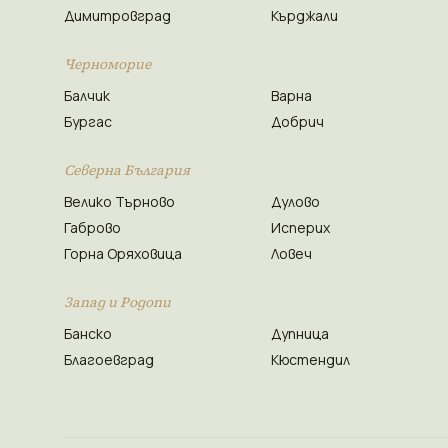
Димитровград
Кърджали
Черноморие
Балчик
Варна
Бургас
Добрич
Северна България
Велико Търново
Дулово
Габрово
Исперих
Горна Оряховица
Ловеч
Запад и Родопи
Банско
Дупница
Благоевград
Кюстендил