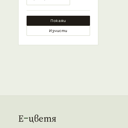
Покажи
Изчисти
Е
цветя