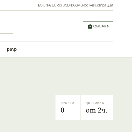
BG
|
EN
·
€ EUR
|
$ USD
|
£ GBP
·
Вход
|
Регистрация
Количка
Траур
БУКЕТА
ДОСТАВКА
0
от 2ч.