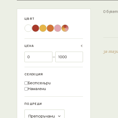
0 букет
ЦВЯТ
ЦЕНА
€
за таз
—
СЕЛЕКЦИЯ
Бестселъри
Намалени
ПОДРЕДИ