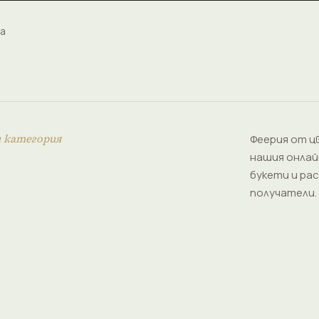
а
и категория
Феерия от ц
нашия онлай
букети и рас
получатели.