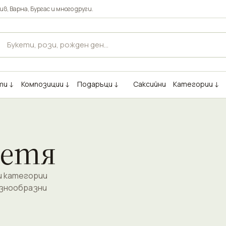
ив
,
Варна
,
Бургас
и много други.
ти ↓
Композиции ↓
Подаръци ↓
Саксийни
Категории ↓
ветя
и категории
азнообразни