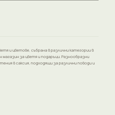
ветя и цветове, събрана в различни категории в
н магазин за цветя и подаръци. Разнообразни
тения в саксия, подходящи за различни поводи и