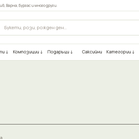
ив
,
Варна
,
Бургас
и много други.
ти ↓
Композиции ↓
Подаръци ↓
Саксийни
Категории ↓
а