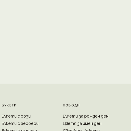
БУКЕТИ
ПОВОДИ
Букети с рози
Букети за рожден ден
Букети с гербери
Цветя за имен ден
Букети с лилиуми
Сватбени букети