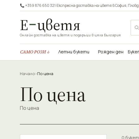
📞 +359 876 650 321
·
Експресна доставка на цветя в
София
,
Пловд
Е
цветя
Онлайн доставка на цветя и подаръци в цяла България
САМО РОЗИ ↓
Летни букети
Рожден ден
Буке
Начало
›
По цена
По цена
По цена
0 букет