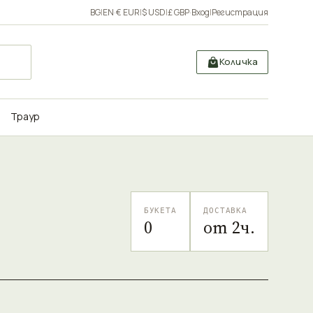
BG
|
EN
·
€ EUR
|
$ USD
|
£ GBP
·
Вход
|
Регистрация
Количка
Траур
БУКЕТА
ДОСТАВКА
0
от 2ч.