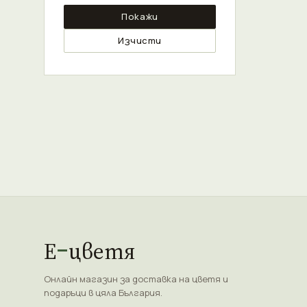
Покажи
Изчисти
Е
цветя
Онлайн магазин за доставка на цветя и
подаръци в цяла България.