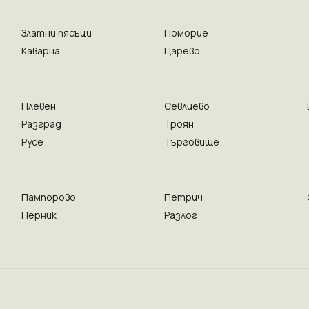
Златни пясъци
Поморие
Каварна
Царево
Плевен
Севлиево
Разград
Троян
Русе
Търговище
Пампорово
Петрич
Перник
Разлог