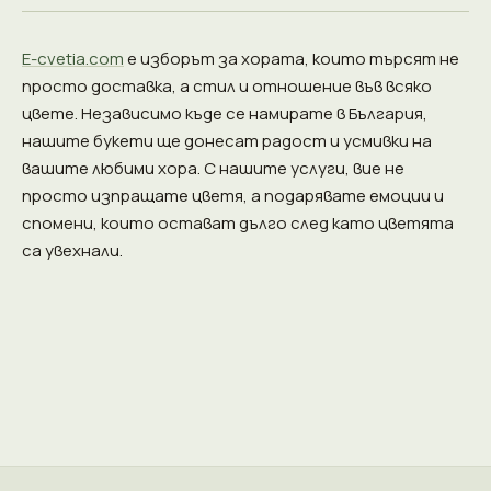
E-cvetia.com
е изборът за хората, които търсят не
просто доставка, а стил и отношение във всяко
цвете. Независимо къде се намирате в България,
нашите букети ще донесат радост и усмивки на
вашите любими хора. С нашите услуги, вие не
просто изпращате цветя, а подарявате емоции и
спомени, които остават дълго след като цветята
са увехнали.