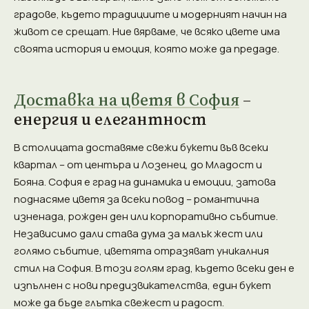
градове, където традициите и модерният начин на
живот се срещат. Ние вярваме, че всяко цвете има
своята история и емоция, която може да предаде.
Доставка на цветя в София
–
енергия и елегантност
В столицата доставяме свежи букети във всеки
квартал – от центъра и Лозенец, до Младост и
Бояна. София е град на динамика и емоции, затова
поднасяме цветя за всеки повод – романтична
изненада, рожден ден или корпоративно събитие.
Независимо дали става дума за малък жест или
голямо събитие, цветята отразяват уникалния
стил на София. В този голям град, където всеки ден е
изпълнен с нови предизвикателства, един букет
може да бъде глътка свежест и радост.