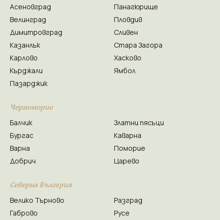
Асеновград
Панагюрище
Велинград
Пловдив
Димитровград
Сливен
Казанлък
Стара Загора
Карлово
Хасково
Кърджали
Ямбол
Пазарджик
Черноморие
Балчик
Златни пясъци
Бургас
Каварна
Варна
Поморие
Добрич
Царево
Северна България
Велико Търново
Разград
Габрово
Русе