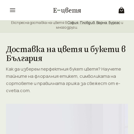
Е
цветя
Експресна доставка на цветя в
София
,
Пловдив
,
Варна
,
Бургас
и
много други.
Доставка на цветя и букети в
България
Как да изберем перфектния букет цветя? Научете
тайните на флоралния етикет, символиката на
сортовете и правилната грижа за свежест от e-
cvetia.com.