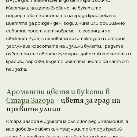
В Русе доставяме цветя до центъра и всички
квартали, защото вярваме, че букетите
подчертават красотата на града край реката.
Цветята за рожден ден, годишнина или официално
събитие пристигат навреме – с гаранция за
свежест. Русе, с неговата архитектура и история,
заслужава красотата на изящни букети. Градът е
известен със своите културни забележителности и
красиви паркове, където цветята често са част от
пейзажа.
Ароматни цветя и букети в
Стара Загора
– цветя за град на
правите улици
Стара Загора е известна със своя ред и хармония, а
ние добавяме цвят към празниците в този красив
град. Доставяме букети за сватби, рождени дни и