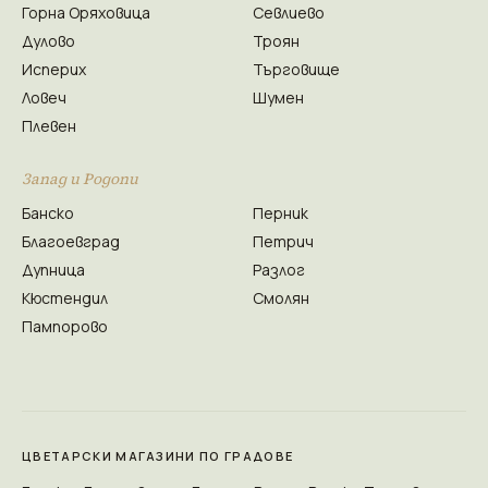
Горна Оряховица
Севлиево
Дулово
Троян
Исперих
Търговище
Ловеч
Шумен
Плевен
Запад и Родопи
Банско
Перник
Благоевград
Петрич
Дупница
Разлог
Кюстендил
Смолян
Пампорово
ЦВЕТАРСКИ МАГАЗИНИ ПО ГРАДОВЕ