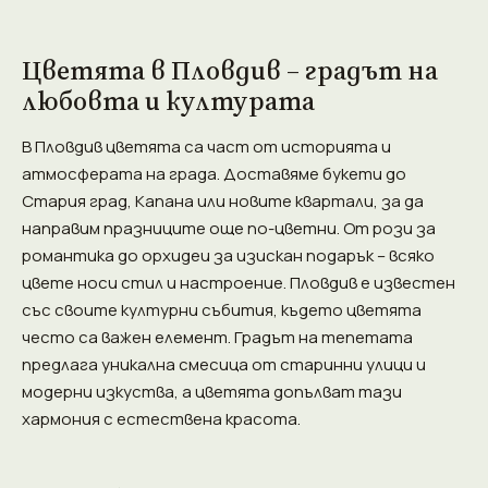
Цветята в Пловдив – градът на
любовта и културата
В Пловдив цветята са част от историята и
атмосферата на града. Доставяме букети до
Стария град, Капана или новите квартали, за да
направим празниците още по-цветни. От рози за
романтика до орхидеи за изискан подарък – всяко
цвете носи стил и настроение. Пловдив е известен
със своите културни събития, където цветята
често са важен елемент. Градът на тепетата
предлага уникална смесица от старинни улици и
модерни изкуства, а цветята допълват тази
хармония с естествена красота.