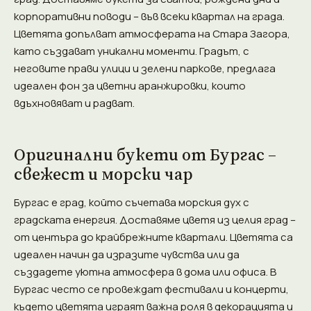
корпоративни поводи – във всеки квартал на града.
Цветята допълват атмосферата на Стара Загора,
като създават уникални моменти. Градът, с
неговите прави улици и зелени паркове, предлага
идеален фон за цветни аранжировки, които
вдъхновяват и радват.
Оригинални букети от Бургас –
свежест и морски чар
Бургас е град, който съчетава морския дух с
градската енергия. Доставяме цветя из целия град –
от центъра до крайбрежните квартали. Цветята са
идеален начин да изразите чувства или да
създадете уютна атмосфера в дома или офиса. В
Бургас често се провеждат фестивали и концерти,
където цветята играят важна роля в декорацията и