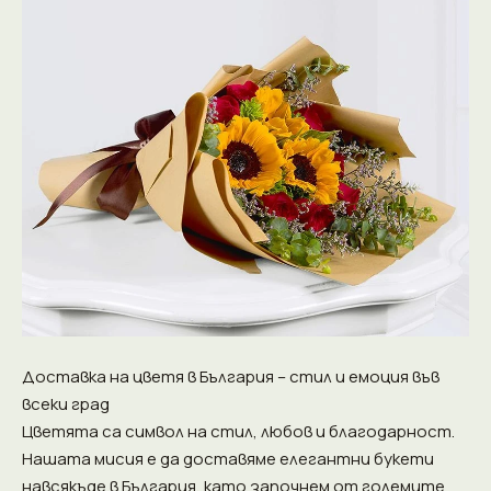
Доставка на цветя в България – стил и емоция във
всеки град
Цветята са символ на стил, любов и благодарност.
Нашата мисия е да доставяме елегантни букети
навсякъде в България, като започнем от големите