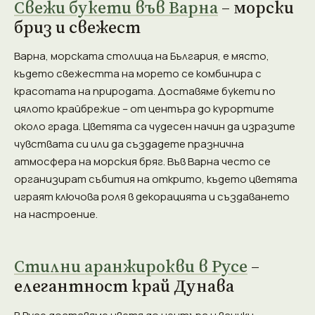
Свежи букети във Варна
– морски
бриз и свежест
Варна, морската столица на България, е място,
където свежестта на морето се комбинира с
красотата на природата. Доставяме букети по
цялото крайбрежие – от центъра до курортите
около града. Цветята са чудесен начин да изразите
чувствата си или да създадете празнична
атмосфера на морския бряг. Във Варна често се
организират събития на открито, където цветята
играят ключова роля в декорацията и създаването
на настроение.
Стилни аранжирокви в Русе
–
елегантност край Дунава