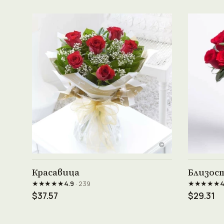
Виж продукта →
Красавица
Близос
★★★★★
★★★★★
4.9
· 239
4
$37.57
$29.31