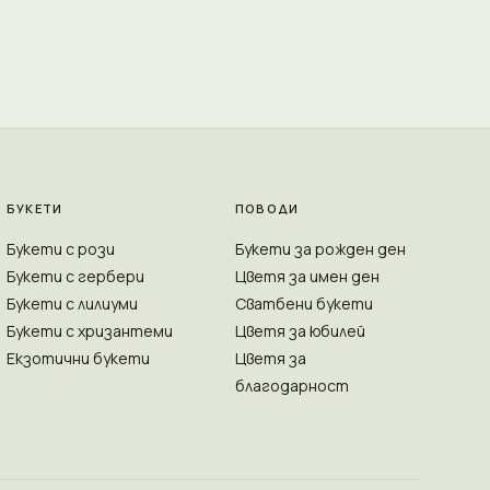
БУКЕТИ
ПОВОДИ
Букети с рози
Букети за рожден ден
Букети с гербери
Цветя за имен ден
Букети с лилиуми
Сватбени букети
Букети с хризантеми
Цветя за юбилей
Екзотични букети
Цветя за
благодарност