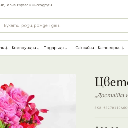
ив
,
Варна
,
Бургас
и много други.
ти ↓
Композиции ↓
Подаръци ↓
Саксийни
Категории ↓
Цвет
„Доставка 
SKU 62C70110A6C