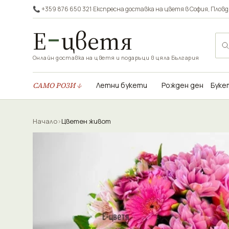
📞 +359 876 650 321
·
Експресна доставка на цветя в
София
,
Пловд
Е
цветя
Онлайн доставка на цветя и подаръци в цяла България
САМО РОЗИ ↓
Летни букети
Рожден ден
Буке
Начало
›
Цветен живот