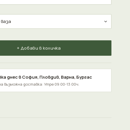
+ Добави в количка
ка днес в
София
,
Пловдив
,
Варна
,
Бургас
а възможна доставка: Утре 09:00-13:00ч.