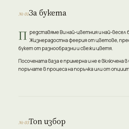
За букета
№ 01
П
редставяме Ви най-цветния и най-весел 
Жизнерадостна феерия от цветове, прес
букет от разнообразни и свежи цветя.
Посочената ваза е примерна и не е включена в
поръчате в процеса на поръчка или от опциит
Топ избор
№ 03