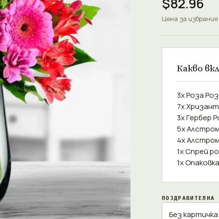
$82.96
Цена за избрания
Какво вк
3x Роза Ро
7x Хризан
3x Гербер 
5x Алстром
4x Алстром
1x Спрей р
1x Опаковк
ПОЗДРАВИТЕЛНА 