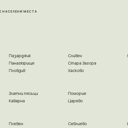
Е НАСЕЛЕНИ МЕСТА
Пазарджик
Сливен
Панагюрище
Стара Загора
Пловдив
Хасково
Златни пясъци
Поморие
Каварна
Царево
Плевен
Севлиево