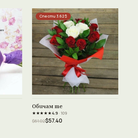
Спести 3.62$
Виж продукта →
Обичам те
★★★★★
4.9
· 109
$57.40
$61.02