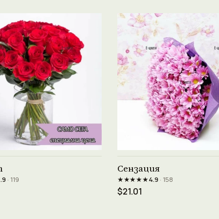
Виж продукта →
Виж продукта →
т
Сензация
★★★★★
.9
· 119
4.9
· 158
$21.01