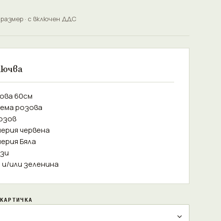
 размер · с включен ДДС
лючва
зова 60см
тема розова
Розов
ерия червена
ерия Бяла
ози
а и/или зеленина
КАРТИЧКА