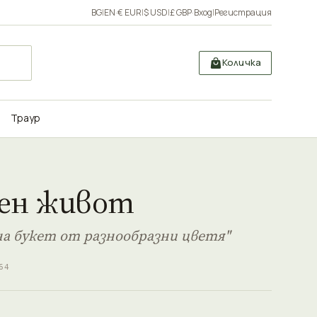
BG
|
EN
·
€ EUR
|
$ USD
|
£ GBP
·
Вход
|
Регистрация
Количка
Траур
ен живот
на букет от разнообразни цветя"
64