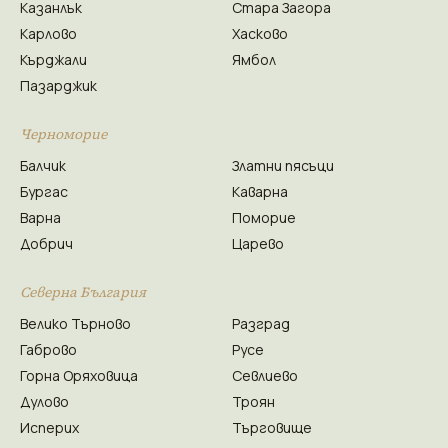
Казанлък
Стара Загора
Карлово
Хасково
Кърджали
Ямбол
Пазарджик
Черноморие
Балчик
Златни пясъци
Бургас
Каварна
Варна
Поморие
Добрич
Царево
Северна България
Велико Търново
Разград
Габрово
Русе
Горна Оряховица
Севлиево
Дулово
Троян
Исперих
Търговище