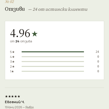
№ 02
Отзиви
— 24 от истински клиенти
4.96
★
от
24
отзива
5★
24
4★
0
3★
0
2★
0
1★
0
★★★★★
Евгений Ч.
19 юни 2026 —
Ямбол