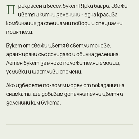
П
рекрасен и весел букет! Ярки багри, свежи
цветя и китни зеленини - една красива
комбинация за специални поводи и специални
приятели.
Букет от свежи цветя в светли тонове,
аранжирани със солидаго и обилна зеленина.
Летен букет за много положителни емоции,
усмивки и щастливи спомени.
Ако изберете по-голям модел от показания на
снимката, ще добавим допълнителни цветя и
зеленини към букета.