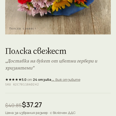
Полска свежест
Полска свежест
„Доставка на букет от цветни гербери и
хризантеми"
★★★★★
5.0
от
24 отзива
→ Виж отзивите
SKU 62C70110AD242
$37.27
$40.85
Цена за избрания размер · с включен ДДС