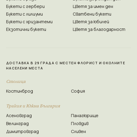
Букети с гербери
Цветя за имен ден
Букети с лилиуми
Сватбени букети
Букети с хризантеми
Цветя за юбилей
Екзотични букети
Цветя за благодарност
ДОСТАВКА В 29 ГРАДА С МЕСТЕН ФЛОРИСТ И ОКОЛНИТЕ
НАСЕЛЕНИ МЕСТА
Столица
Костинброд
София
Тракия и Южна България
Асеновград
Панагюрище
Велинград
Пловдив
Димитровград
Сливен