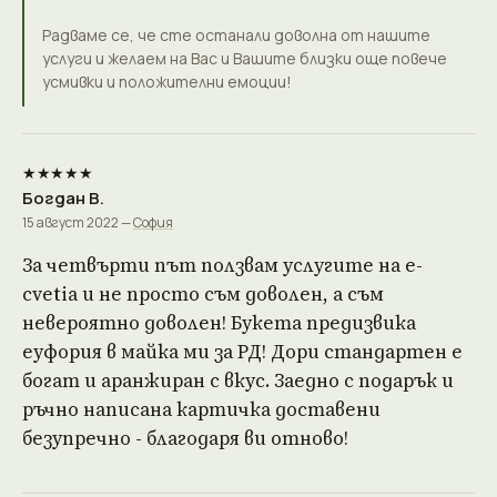
Радваме се, че сте останали доволна от нашите
услуги и желаем на Вас и Вашите близки още повече
усмивки и положителни емоции!
★★★★★
Богдан В.
15 август 2022 —
София
За четвърти път ползвам услугите на e-
cvetia и не просто съм доволен, а съм
невероятно доволен! Букета предизвика
еуфория в майка ми за РД! Дори стандартен е
богат и аранжиран с вкус. Заедно с подарък и
ръчно написана картичка доставени
безупречно - благодаря ви отново!