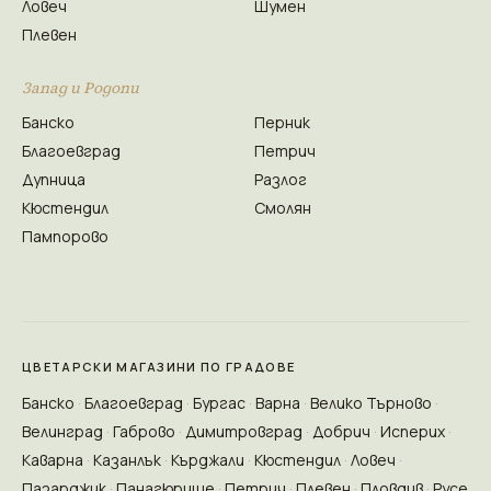
Ловеч
Шумен
Плевен
Запад и Родопи
Банско
Перник
Благоевград
Петрич
Дупница
Разлог
Кюстендил
Смолян
Пампорово
ЦВЕТАРСКИ МАГАЗИНИ ПО ГРАДОВЕ
Банско
Благоевград
Бургас
Варна
Велико Търново
Велинград
Габрово
Димитровград
Добрич
Исперих
Каварна
Казанлък
Кърджали
Кюстендил
Ловеч
Пазарджик
Панагюрище
Петрич
Плевен
Пловдив
Русе