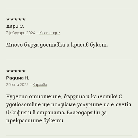
★★★★★
Дари С.
7 февруари 2024 —
Кюстендил
Много бърза доставка и красив букет.
★★★★★
Радина Н.
20 юни 2023 —
Карлово
Чудесно отношение, бързина и качество! С
удоволствие ще ползваме услугите на e-cvetia
в София и в страната. Благодаря ви за
прекрасните букети