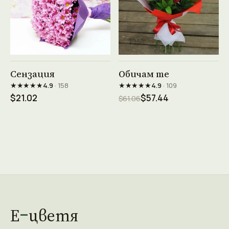
Виж продукта →
Виж продукта →
Сензация
Обичам те
★★★★★
★★★★★
4.9
· 158
4.9
· 109
$21.02
$57.44
$61.06
Е
цветя