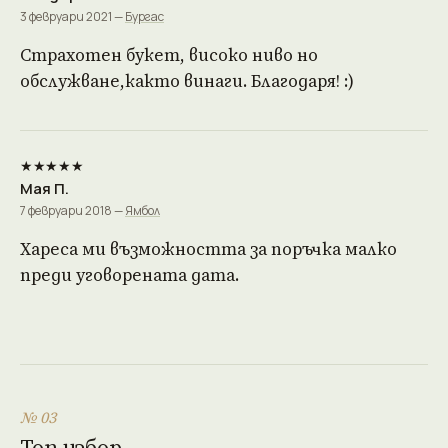
3 февруари 2021 —
Бургас
Страхотен букет, високо ниво но
обслужване,както винаги. Благодаря! :)
★★★★★
Мая П.
7 февруари 2018 —
Ямбол
Хареса ми възможността за поръчка малко
преди уговорената дата.
№ 03
Топ избор