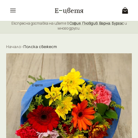
Е
цветя
Експресна доставка на цветя в
София
,
Пловдив
,
Варна
,
Бургас
и
много други.
Начало
›
Полска свежест