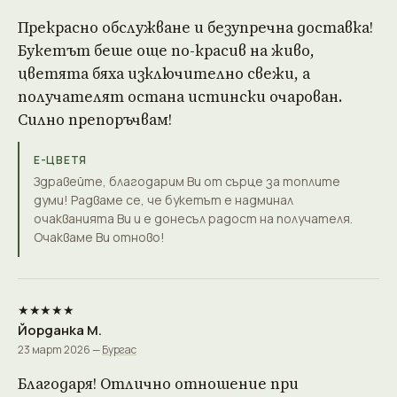
Прекрасно обслужване и безупречна доставка!
Букетът беше още по-красив на живо,
цветята бяха изключително свежи, а
получателят остана истински очарован.
Силно препоръчвам!
Е-ЦВЕТЯ
Здравейте, благодарим Ви от сърце за топлите
думи! Радваме се, че букетът е надминал
очакванията Ви и е донесъл радост на получателя.
Очакваме Ви отново!
★★★★★
Йорданка М.
23 март 2026 —
Бургас
Благодаря! Отлично отношение при