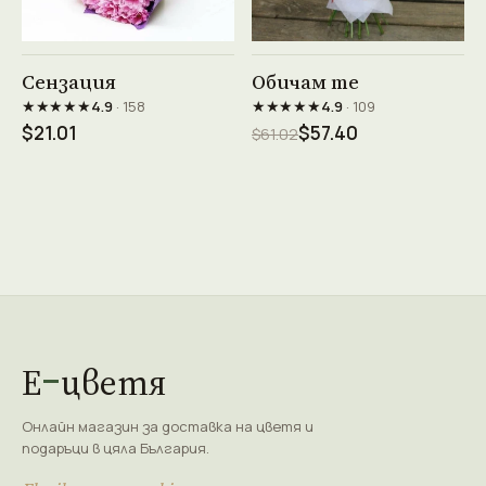
Виж продукта →
Виж продукта →
Сензация
Обичам те
★★★★★
★★★★★
4.9
· 158
4.9
· 109
$21.01
$57.40
$61.02
Е
цветя
Онлайн магазин за доставка на цветя и
подаръци в цяла България.