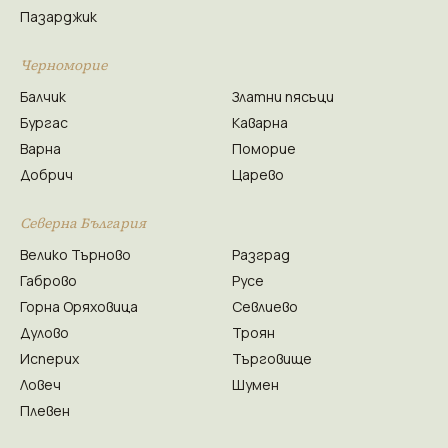
Пазарджик
Черноморие
Балчик
Златни пясъци
Бургас
Каварна
Варна
Поморие
Добрич
Царево
Северна България
Велико Търново
Разград
Габрово
Русе
Горна Оряховица
Севлиево
Дулово
Троян
Исперих
Търговище
Ловеч
Шумен
Плевен