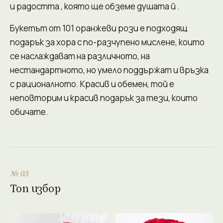
и радостта , която ще обземе душата й .
Букетът от 101 оранжеви рози е подходящ
подарък за хора с по-разчупено мислене, които
се наслаждават на различното, на
нестандартното, но умело поддържат и връзка
с рационалното. Красив и обемен, той е
неповторим и красив подарък за тези, които
обичате.
№ 03
Топ избор