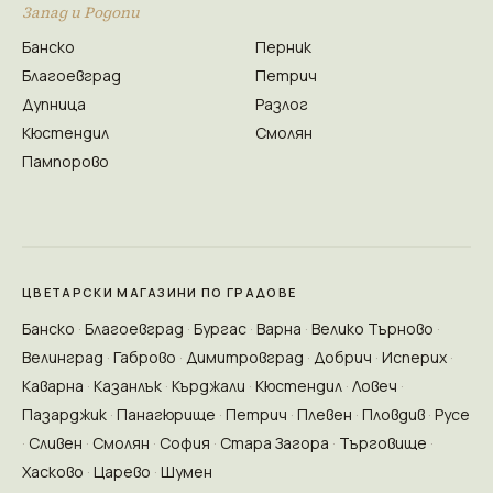
Запад и Родопи
Банско
Перник
Благоевград
Петрич
Дупница
Разлог
Кюстендил
Смолян
Пампорово
ЦВЕТАРСКИ МАГАЗИНИ ПО ГРАДОВЕ
Банско
Благоевград
Бургас
Варна
Велико Търново
Велинград
Габрово
Димитровград
Добрич
Исперих
Каварна
Казанлък
Кърджали
Кюстендил
Ловеч
Пазарджик
Панагюрище
Петрич
Плевен
Пловдив
Русе
Сливен
Смолян
София
Стара Загора
Търговище
Хасково
Царево
Шумен