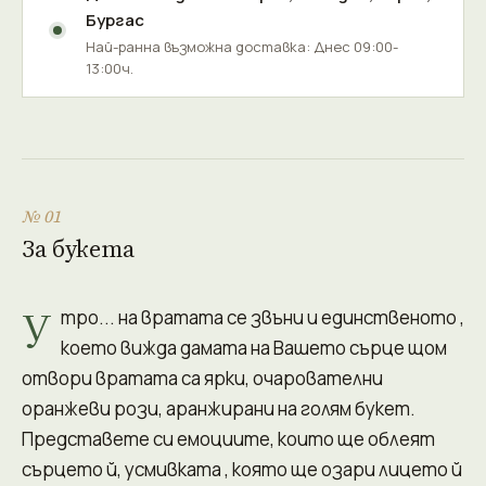
Бургас
Най-ранна възможна доставка: Днес 09:00-
13:00ч.
№ 01
За букета
У
тро... на вратата се звъни и единственото ,
което вижда дамата на Вашето сърце щом
отвори вратата са ярки, очарователни
оранжеви рози, аранжирани на голям букет.
Представете си емоциите, които ще облеят
сърцето й, усмивката , която ще озари лицето й