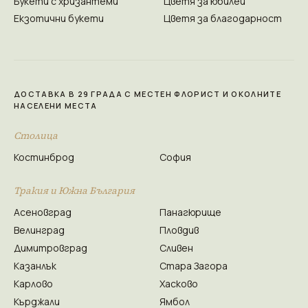
Букети с хризантеми
Цветя за юбилей
Екзотични букети
Цветя за благодарност
ДОСТАВКА В 29 ГРАДА С МЕСТЕН ФЛОРИСТ И ОКОЛНИТЕ
НАСЕЛЕНИ МЕСТА
Столица
Костинброд
София
Тракия и Южна България
Асеновград
Панагюрище
Велинград
Пловдив
Димитровград
Сливен
Казанлък
Стара Загора
Карлово
Хасково
Кърджали
Ямбол