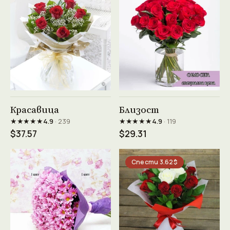
Виж продукта →
Виж продукта →
Красавица
Близост
★★★★★
★★★★★
4.9
· 239
4.9
· 119
$37.57
$29.31
Спести 3.62$