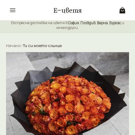
Е
цветя
Експресна доставка на цветя в
София
,
Пловдив
,
Варна
,
Бургас
и
много други.
Начало
›
Ти си моето слънце