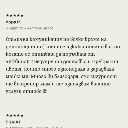
★★★★★
Лора Р.
6 март 2019 —
Стара Загора
Отлична комуникация по всяко време на
денонощието ( което е изключително важно
когато се опитваш да поръчваш от
чужбина)!!!! Безупречна доставка и Прекрасни
цветя, които много изненадаха и зарадваха
майка ми! Много ви благодаря, със сигурност
ще ви препоръчам и ще използвам вашите
услуги отново !!!!
★★★★★
SILVIA I.