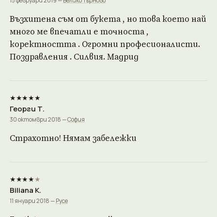
15 февруари 2019 —
Велико Търново
Възхитена съм от букета , но това което най
много ме впечатли е точноста ,
коректността . Огромни професионалисти.
Поздравления . Силвия. Мадрид
★★★★★
Георги Т.
30 октомври 2018 —
София
Страхотно! Нямам забележки
★★★★
★
Biliana K.
11 януари 2018 —
Русе