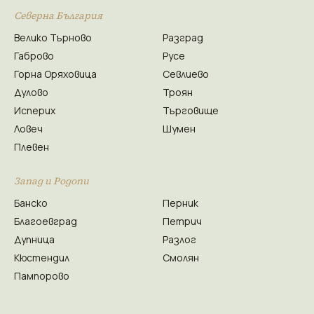
Северна България
Велико Търново
Разград
Габрово
Русе
Горна Оряховица
Севлиево
Дулово
Троян
Исперих
Търговище
Ловеч
Шумен
Плевен
Запад и Родопи
Банско
Перник
Благоевград
Петрич
Дупница
Разлог
Кюстендил
Смолян
Пампорово