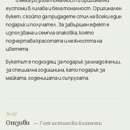
в мека розова тоналност и оригинални
еустоми в лилава и бяла тоналност. Оригинален
букет, с който да придадете стил на всеки един
подарък и получател. За завършен ефект е
използвана и семпла опаковка, която
подчертава красотата и нежността на
цветята.
Букетът е подходящ за подарък за младоженци,
за специална годишнина, като подарък за
майката, годеницата и съпругата.
№ 02
Отзиви
— 7 от истински клиенти