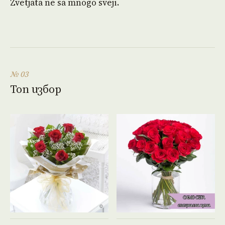
Zvetjata ne sa mnogo sveji.
№ 03
Топ избор
Виж продукта →
Виж продукта →