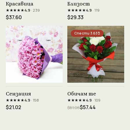
Красавица
Близост
★★★★★
★★★★★
4.9
· 239
4.9
· 119
$37.60
$29.33
Спести 3.63$
Виж продукта →
Виж продукта →
Сензация
Обичам те
★★★★★
★★★★★
4.9
· 158
4.9
· 109
$21.02
$57.44
$61.06