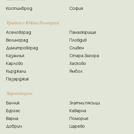
Костинброд
София
Тракия и Южна България
Асеновград
Панагюрище
Велинград
Пловдив
Димитровград
Сливен
Казанлък
Стара Загора
Карлово
Хасково
Кърджали
Ямбол
Пазарджик
Черноморие
Балчик
Златни пясъци
Бургас
Каварна
Варна
Поморие
Добрич
Царево