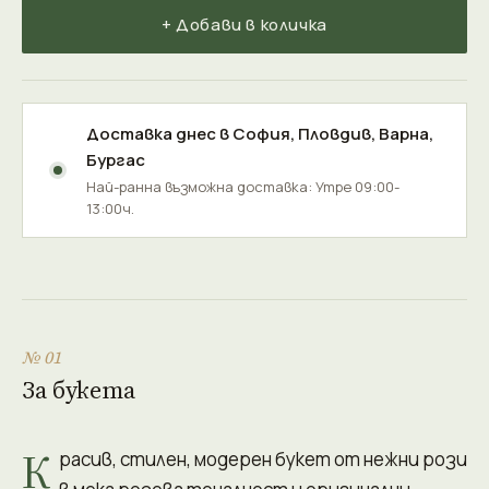
+ Добави в количка
Доставка днес в
София
,
Пловдив
,
Варна
,
Бургас
Най-ранна възможна доставка: Утре 09:00-
13:00ч.
№ 01
За букета
К
расив, стилен, модерен букет от нежни рози