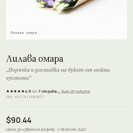
Лилава омара
Лилава омара
„Поръчка и доставка на букет от нежни
еустоми"
★★★★★
4.9
от
7 отзива
→ Виж отзивите
SKU 62C7011083B57
$90.44
Цена за избрания размер · с включен ДДС