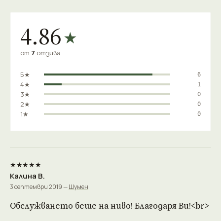
4.86
★
от
7
отзива
5★
6
4★
1
3★
0
2★
0
1★
0
★★★★★
Калина В.
3 септември 2019 —
Шумен
Обслужването беше на ниво! Благодаря Ви!<br>