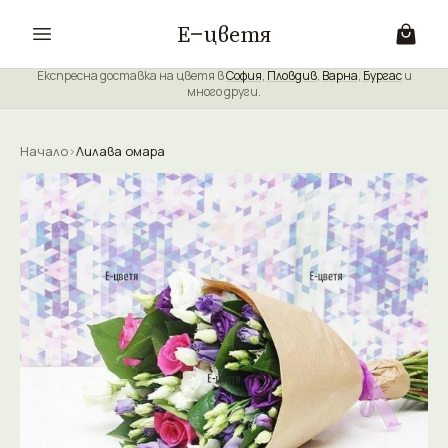
Е
цветя
Експресна доставка на цветя в
София
,
Пловдив
,
Варна
,
Бургас
и
много други.
Начало
›
Лилава омара