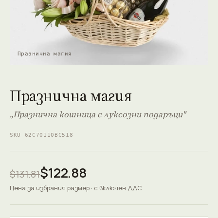
Празнична магия
Празнична магия
„Празнична кошница с луксозни подаръци"
SKU 62C70110BC518
$122.88
$131.81
Цена за избрания размер · с включен ДДС