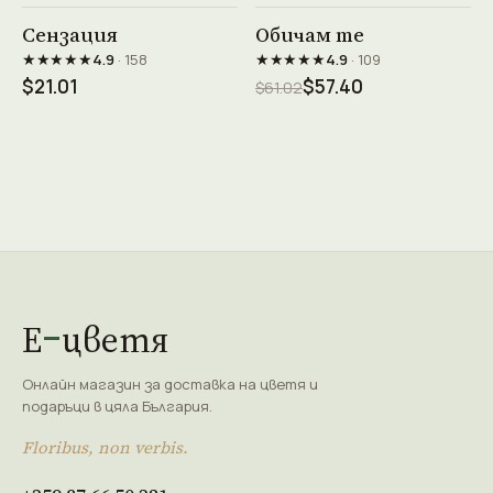
Виж продукта →
Виж продукта →
Сензация
Обичам те
★★★★★
★★★★★
4.9
· 158
4.9
· 109
$21.01
$57.40
$61.02
Е
цветя
Онлайн магазин за доставка на цветя и
подаръци в цяла България.
Floribus, non verbis.