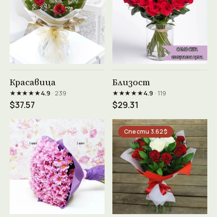
Виж продукта →
Виж продукта →
Красавица
Близост
★★★★★
★★★★★
4.9
· 239
4.9
· 119
$37.57
$29.31
Спести 3.62$