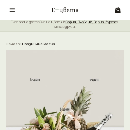
Е
цветя
Експресна доставка на цветя в
София
,
Пловдив
,
Варна
,
Бургас
и
много други.
Начало
›
Празнична магия