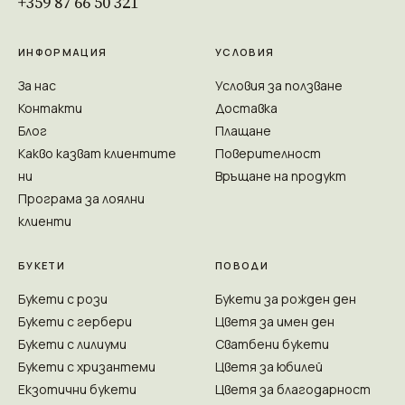
+359 87 66 50 321
ИНФОРМАЦИЯ
УСЛОВИЯ
За нас
Условия за ползване
Контакти
Доставка
Блог
Плащане
Какво казват клиентите
Поверителност
ни
Връщане на продукт
Програма за лоялни
клиенти
БУКЕТИ
ПОВОДИ
Букети с рози
Букети за рожден ден
Букети с гербери
Цветя за имен ден
Букети с лилиуми
Сватбени букети
Букети с хризантеми
Цветя за юбилей
Екзотични букети
Цветя за благодарност