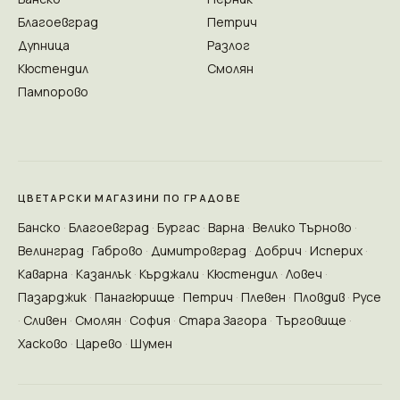
Благоевград
Петрич
Дупница
Разлог
Кюстендил
Смолян
Пампорово
ЦВЕТАРСКИ МАГАЗИНИ ПО ГРАДОВЕ
Банско
Благоевград
Бургас
Варна
Велико Търново
Велинград
Габрово
Димитровград
Добрич
Исперих
Каварна
Казанлък
Кърджали
Кюстендил
Ловеч
Пазарджик
Панагюрище
Петрич
Плевен
Пловдив
Русе
Сливен
Смолян
София
Стара Загора
Търговище
Хасково
Царево
Шумен