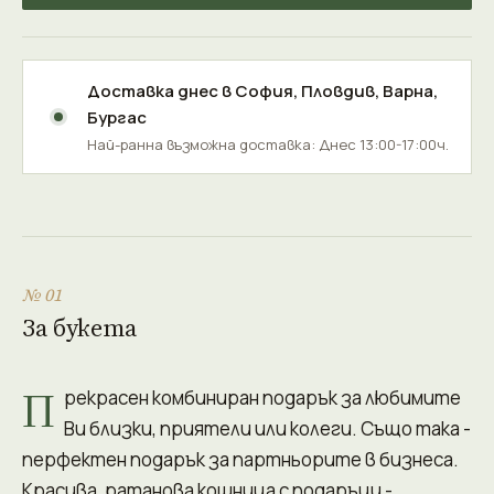
Доставка днес в
София
,
Пловдив
,
Варна
,
Бургас
Най-ранна възможна доставка: Днес 13:00-17:00ч.
№ 01
За букета
П
рекрасен комбиниран подарък за любимите
Ви близки, приятели или колеги. Също така -
перфектен подарък за партньорите в бизнеса.
Красива, ратанова кошница с подаръци -