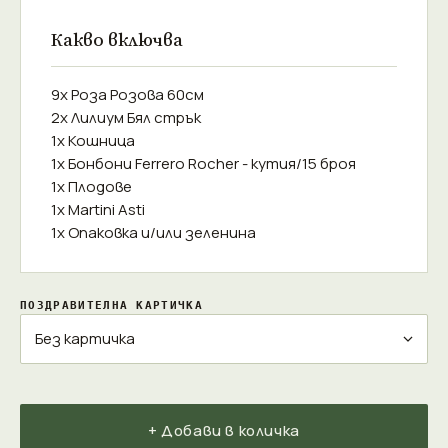
Какво включва
9x Роза Розова 60см
2x Лилиум Бял стрък
1x Кошница
1x Бонбони Ferrero Rocher - кутия/15 броя
1x Плодове
1x Martini Asti
1x Опаковка и/или зеленина
ПОЗДРАВИТЕЛНА КАРТИЧКА
+ Добави в количка