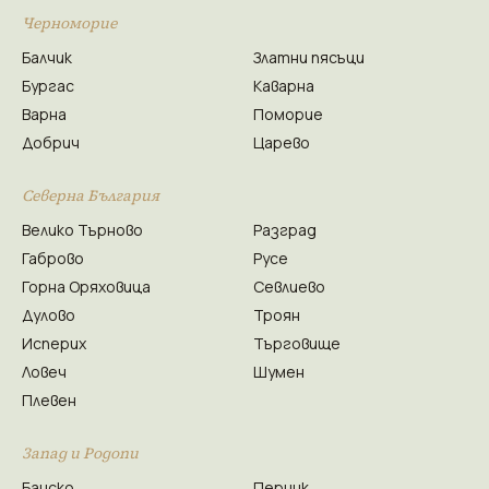
Черноморие
Балчик
Златни пясъци
Бургас
Каварна
Варна
Поморие
Добрич
Царево
Северна България
Велико Търново
Разград
Габрово
Русе
Горна Оряховица
Севлиево
Дулово
Троян
Исперих
Търговище
Ловеч
Шумен
Плевен
Запад и Родопи
Банско
Перник