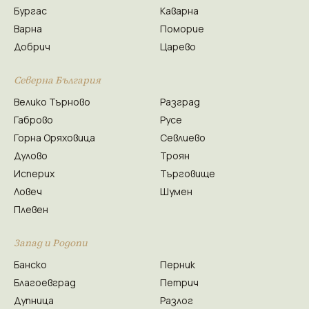
Бургас
Каварна
Варна
Поморие
Добрич
Царево
Северна България
Велико Търново
Разград
Габрово
Русе
Горна Оряховица
Севлиево
Дулово
Троян
Исперих
Търговище
Ловеч
Шумен
Плевен
Запад и Родопи
Банско
Перник
Благоевград
Петрич
Дупница
Разлог