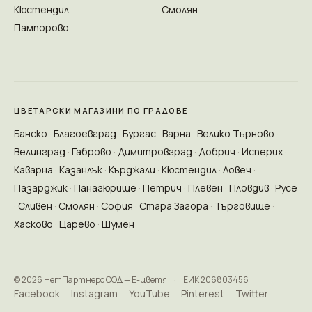
Кюстендил
Смолян
Пампорово
ЦВЕТАРСКИ МАГАЗИНИ ПО ГРАДОВЕ
Банско
Благоевград
Бургас
Варна
Велико Търново
Велинград
Габрово
Димитровград
Добрич
Исперих
Каварна
Казанлък
Кърджали
Кюстендил
Ловеч
Пазарджик
Панагюрище
Петрич
Плевен
Пловдив
Русе
Сливен
Смолян
София
Стара Загора
Търговище
Хасково
Царево
Шумен
© 2026 НетПартнерс ООД — Е-цветя
·
ЕИК 206803456
Facebook
Instagram
YouTube
Pinterest
Twitter