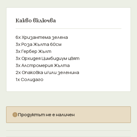
Какво включва
6x Хризантема зелена
3x Роза Жълта 60см
3x Гербер Жълт
3x Орхидея Цимбидиум цвят
3x Алстромерия Жълта
2x Опаковка и/или зеленина
1x Солидаго
Продуктът не е наличен