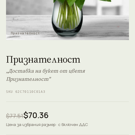
Признателност
Признателност
„Доставка на букет от цветя
Признателност"
SKU 62C70110C01A3
$70.36
$77.51
Цена за избрания размер · с включен ДДС