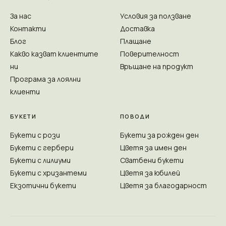
За нас
Условия за ползване
Контакти
Доставка
Блог
Плащане
Какво казват клиентите
Поверителност
ни
Връщане на продукт
Програма за лоялни
клиенти
БУКЕТИ
ПОВОДИ
Букети с рози
Букети за рожден ден
Букети с гербери
Цветя за имен ден
Букети с лилиуми
Сватбени букети
Букети с хризантеми
Цветя за юбилей
Екзотични букети
Цветя за благодарност