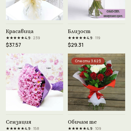
Виж продукта →
Виж продукта →
Красавица
Близост
★★★★★
★★★★★
4.9
· 239
4.9
· 119
$37.57
$29.31
Спести 3.62$
Виж продукта →
Виж продукта →
Сензация
Обичам те
★★★★★
★★★★★
4.9
· 158
4.9
· 109