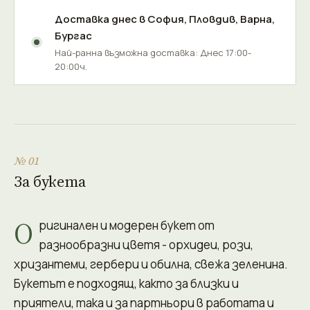
Доставка днес в
София
,
Пловдив
,
Варна
,
Бургас
Най-ранна възможна доставка: Днес 17:00-
20:00ч.
№ 01
За букета
О
ригинален и модерен букет от
разнообразни цветя - орхидеи, рози,
хризантеми, гербери и обилна, свежа зеленина.
Букетът е подходящ, както за близки и
приятели, така и за партньори в работата и