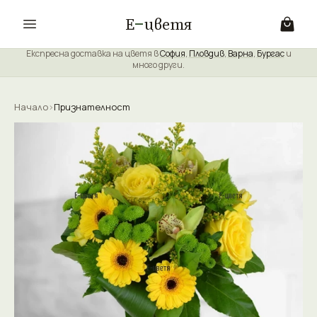
Е
цветя
Експресна доставка на цветя в
София
,
Пловдив
,
Варна
,
Бургас
и
много други.
Начало
›
Признателност