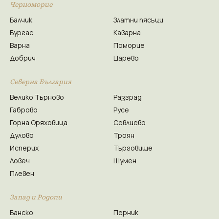
Черноморие
Балчик
Златни пясъци
Бургас
Каварна
Варна
Поморие
Добрич
Царево
Северна България
Велико Търново
Разград
Габрово
Русе
Горна Оряховица
Севлиево
Дулово
Троян
Исперих
Търговище
Ловеч
Шумен
Плевен
Запад и Родопи
Банско
Перник