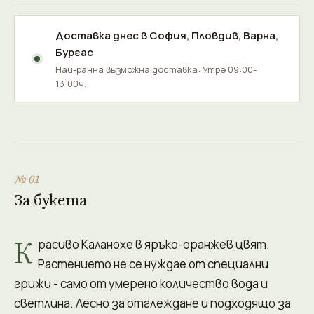
Доставка днес в
София
,
Пловдив
,
Варна
,
Бургас
Най-ранна възможна доставка: Утре 09:00-
13:00ч.
№ 01
За букета
К
расиво Каланохе в яръко-оранжев цвят.
Растението не се нуждае от специални
грижи - само от умерено количество вода и
светлина. Лесно за отглеждане и подходящо за