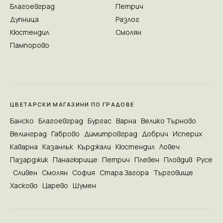
Благоевград
Петрич
Дупница
Разлог
Кюстендил
Смолян
Пампорово
ЦВЕТАРСКИ МАГАЗИНИ ПО ГРАДОВЕ
Банско
Благоевград
Бургас
Варна
Велико Търново
Велинград
Габрово
Димитровград
Добрич
Исперих
Каварна
Казанлък
Кърджали
Кюстендил
Ловеч
Пазарджик
Панагюрище
Петрич
Плевен
Пловдив
Русе
Сливен
Смолян
София
Стара Загора
Търговище
Хасково
Царево
Шумен