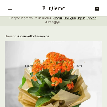
Е
цветя
Експресна доставка на цветя в
София
,
Пловдив
,
Варна
,
Бургас
и
много други.
Начало
›
Оранжево Каланхое