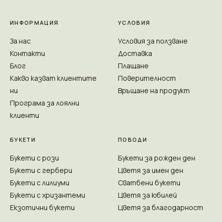
ИНФОРМАЦИЯ
УСЛОВИЯ
За нас
Условия за ползване
Контакти
Доставка
Блог
Плащане
Какво казват клиентите
Поверителност
ни
Връщане на продукт
Програма за лоялни
клиенти
БУКЕТИ
ПОВОДИ
Букети с рози
Букети за рожден ден
Букети с гербери
Цветя за имен ден
Букети с лилиуми
Сватбени букети
Букети с хризантеми
Цветя за юбилей
Екзотични букети
Цветя за благодарност