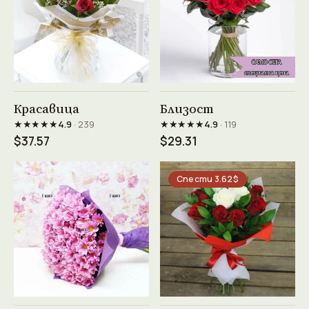
Виж продукта →
Виж продукта →
Красавица
Близост
★★★★★
★★★★★
4.9
· 239
4.9
· 119
$37.57
$29.31
Спести 3.62$