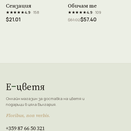
Виж продукта →
Виж продукта →
Сензация
Обичам те
★★★★★
★★★★★
4.9
· 158
4.9
· 109
$21.01
$57.40
$61.02
Е
цветя
Онлайн магазин за доставка на цветя и
подаръци в цяла България.
Floribus, non verbis.
+359 87 66 50 321