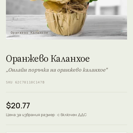
Оранжево Каланхое
Оранжево Каланхое
„Онлайн поръчка на оранжево каланхое"
SKU 62C70110C147B
$20.77
Цена за избрания размер · с включен ДДС