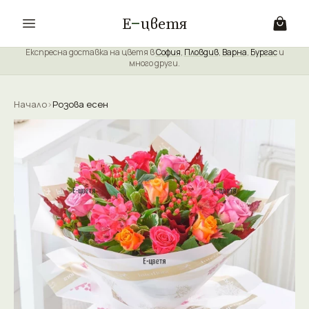
Е
цветя
Експресна доставка на цветя в
София
,
Пловдив
,
Варна
,
Бургас
и
много други.
Начало
›
Розова есен