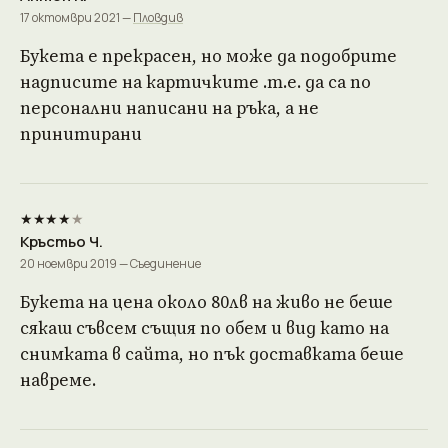
17 октомври 2021 —
Пловдив
Букета е прекрасен, но може да подобрите
надписите на картичките .т.е. да са по
персонални написани на ръка, а не
принитирани
★★★★
★
Кръстьо Ч.
20 ноември 2019 — Съединение
Букета на цена около 80лв на живо не беше
сякаш съвсем същия по обем и вид като на
снимката в сайта, но пък доставката беше
навреме.