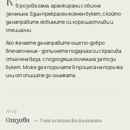
К
в розова гама, аранжирани с обилна
зеленина. Един прекрасен есенен букет, с който
да направите любимите си хора щастливи и
специални.
Ако желаете да направите още по-добро
впечатление - допълнете подаръка си с красива
стъклена ваза, с подходяща големина за този
букет. Може да я поръчате в процеса на поръчка
или от опциите до снимката.
№ 02
Отзиви
— 7 от истински клиенти