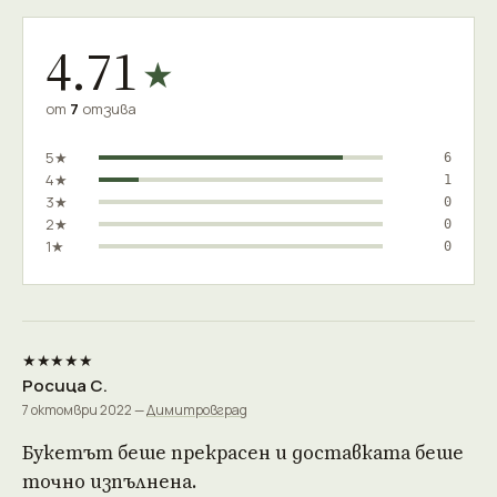
4.71
★
от
7
отзива
5★
6
4★
1
3★
0
2★
0
1★
0
★★★★★
Росица С.
7 октомври 2022 —
Димитровград
Букетът беше прекрасен и доставката беше
точно изпълнена.