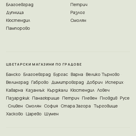
Благоевград
Петрич
Дупница
Разлог
Кюстендил
Смолян
Пампорово
ЦВЕТАРСКИ МАГАЗИНИ ПО ГРАДОВЕ
Банско
Благоевград
Бургас
Варна
Велико Търново
Велинград
Габрово
Димитровград
Добрич
Исперих
Каварна
Казанлък
Кърджали
Кюстендил
Ловеч
Пазарджик
Панагюрище
Петрич
Плевен
Пловдив
Русе
Сливен
Смолян
София
Стара Загора
Търговище
Хасково
Царево
Шумен