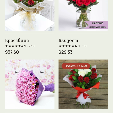
Виж продукта →
Виж продукта →
Красавица
Близост
★★★★★
★★★★★
4.9
· 239
4.9
· 119
$37.60
$29.33
Спести 3.63$