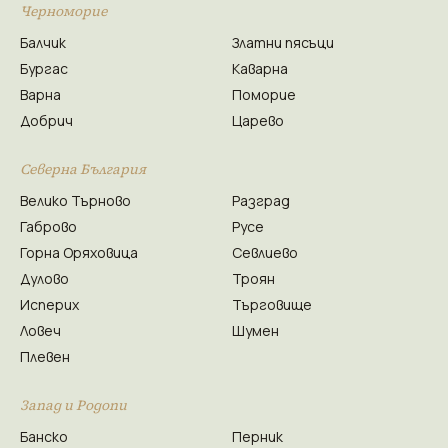
Черноморие
Балчик
Златни пясъци
Бургас
Каварна
Варна
Поморие
Добрич
Царево
Северна България
Велико Търново
Разград
Габрово
Русе
Горна Оряховица
Севлиево
Дулово
Троян
Исперих
Търговище
Ловеч
Шумен
Плевен
Запад и Родопи
Банско
Перник