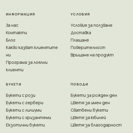
ИНФОРМАЦИЯ
УСЛОВИЯ
За нас
Условия за ползване
Контакти
Доставка
Блог
Плащане
Какво казват клиентите
Поверителност
ни
Връщане на продукт
Програма за лоялни
клиенти
БУКЕТИ
ПОВОДИ
Букети с рози
Букети за рожден ден
Букети с гербери
Цветя за имен ден
Букети с лилиуми
Сватбени букети
Букети с хризантеми
Цветя за юбилей
Екзотични букети
Цветя за благодарност