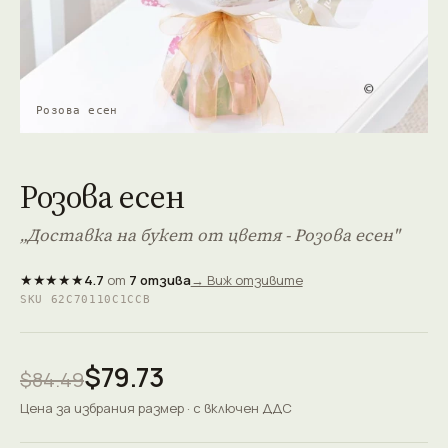
Розова есен
Розова есен
„Доставка на букет от цветя - Розова есен"
★★★★★
4.7
от
7 отзива
→ Виж отзивите
SKU 62C70110C1CCB
$79.73
$84.49
Цена за избрания размер · с включен ДДС