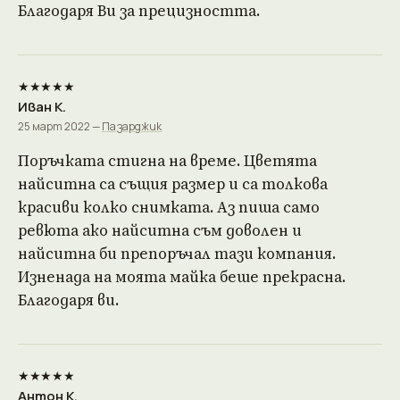
Благодаря Ви за прецизността.
★★★★★
Иван К.
25 март 2022 —
Пазарджик
Поръчката стигна на време. Цветята
найситна са същия размер и са толкова
красиви колко снимката. Аз пиша само
ревюта ако найситна съм доволен и
найситна би препоръчал тази компания.
Изненада на моята майка беше прекрасна.
Благодаря ви.
★★★★★
Антон К.