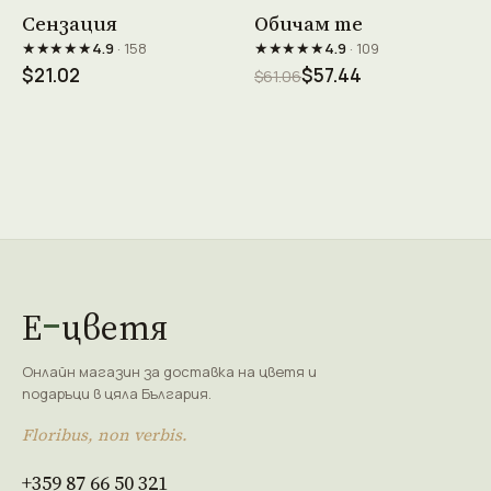
Виж продукта →
Виж продукта →
Сензация
Обичам те
★★★★★
★★★★★
4.9
· 158
4.9
· 109
$21.02
$57.44
$61.06
Е
цветя
Онлайн магазин за доставка на цветя и
подаръци в цяла България.
Floribus, non verbis.
+359 87 66 50 321