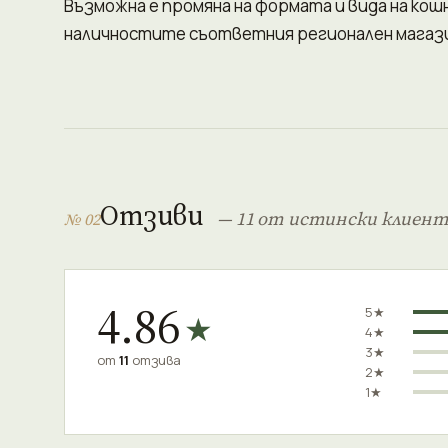
Възможна е промяна на формата и вида на ко
наличностите съответния регионален магази
Отзиви
— 11 от истински клиен
№ 02
4.86
5★
★
4★
3★
от
11
отзива
2★
1★