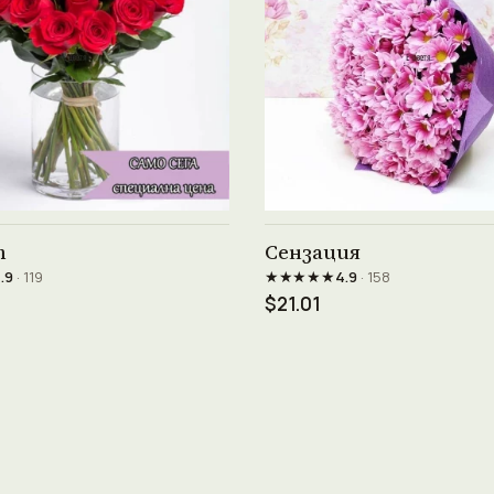
Виж продукта →
Виж продукта →
т
Сензация
★★★★★
.9
· 119
4.9
· 158
$21.01