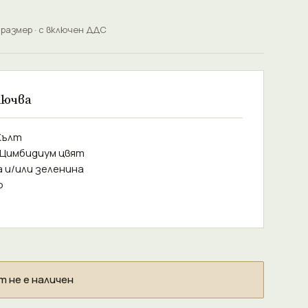
 размер · с включен ДДС
лючва
Жълт
 Цимбидиум цвят
а и/или зеленина
о
 не е наличен