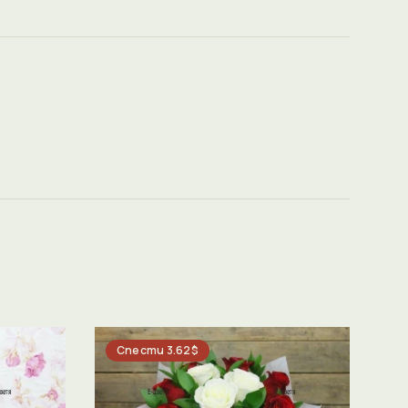
Спести 3.62$