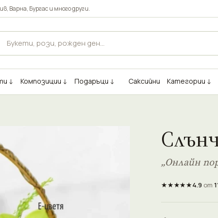
ив
,
Варна
,
Бургас
и много други.
ти ↓
Композиции ↓
Подаръци ↓
Саксийни
Категории ↓
Слънч
„Онлайн пор
★★★★★
4.9
от
1