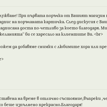
служване! При първата поръчка от Вашият магазин 
пис на поръчаната картичка. След дискусия с Ваш 
дписана доста по-четливо за което благодаря. Мис
еланията” би се харесало на клиентите Ви. <br>
ожем да добавяме снимки с любимите хора или пред
r>
ставена на време в отлично състояние,въпреки ,ч
о беше изпълнено прекрасно.Благодаря!