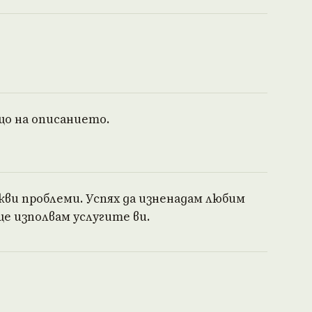
що на описанието.
кви проблеми. Успях да изненадам любим
е изполвам услугите ви.