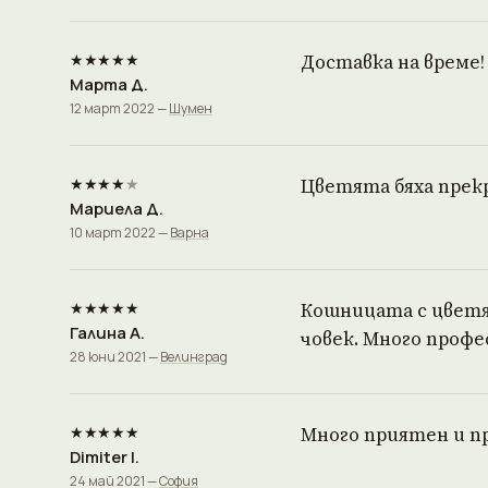
★★★★★
Доставка на време!
Марта Д.
12 март 2022 —
Шумен
★★★★
★
Цветята бяха прекр
Мариела Д.
10 март 2022 —
Варна
★★★★★
Кошницата с цветя 
Галина А.
човек. Много профе
28 юни 2021 —
Велинград
★★★★★
Много приятен и п
Dimiter I.
24 май 2021 —
София