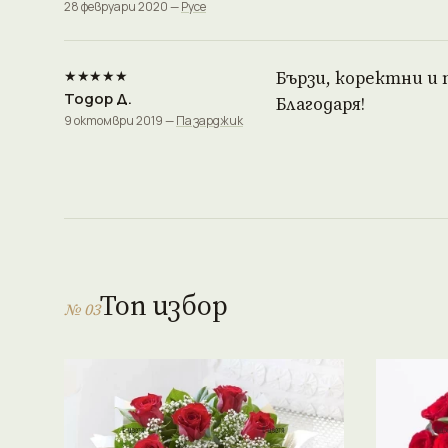
28 февруари 2020 —
Русе
★★★★★
Бързи, коректни и 
Тодор Д.
Благодаря!
9 октомври 2019 —
Пазарджик
Топ избор
№ 03