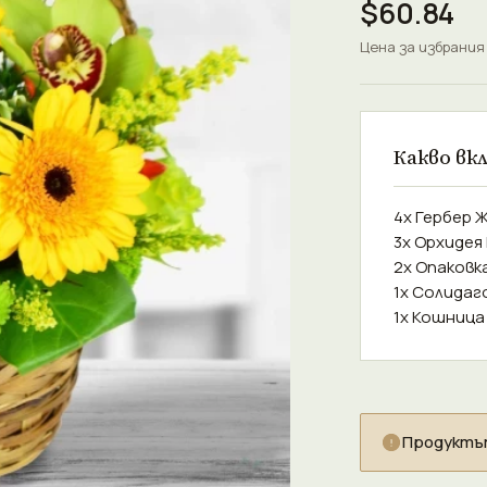
$60.84
Цена за избрания
Какво вк
4x Гербер 
3x Орхидея
2x Опаковк
1x Солидаг
1x Кошница
Продуктът