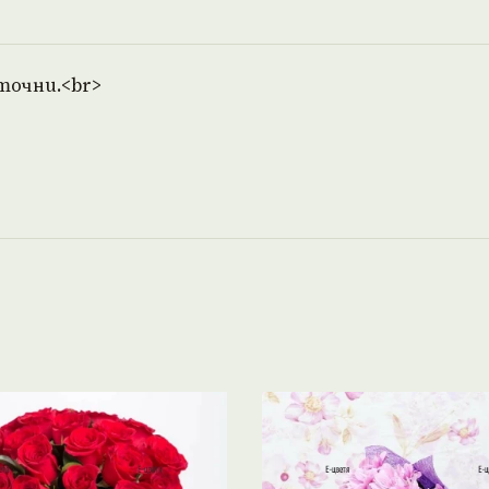
точни.<br>