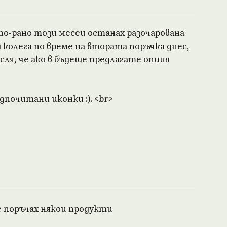
по-рано този месец останах разочарована
колега по време на втората поръчка днес,
ля, че ако в бъдеще предлагате опция
почитани иконки :). <br>
е поръчах някои продукти