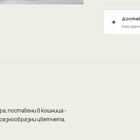
Достав
Най-ранн
а, поставени в кошница -
 разнообразни цветчета,