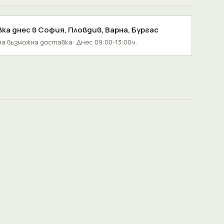
ка днес в
София
,
Пловдив
,
Варна
,
Бургас
а възможна доставка: Днес 09:00-13:00ч.