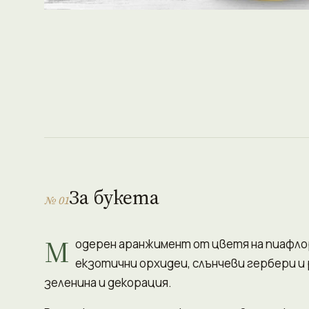
За букета
№ 01
М
одерен аранжимент от цветя на пиафлор
екзотични орхидеи, слънчеви гербери и
зеленина и декорация.