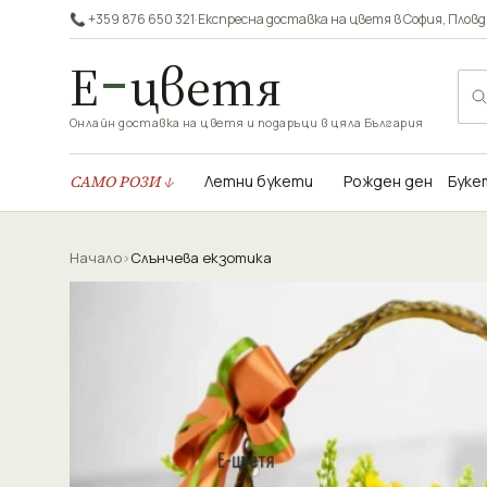
📞 +359 876 650 321
·
Експресна доставка на цветя в
София
,
Пловд
Е
цветя
Онлайн доставка на цветя и подаръци в цяла България
САМО РОЗИ ↓
Летни букети
Рожден ден
Буке
Начало
›
Слънчева екзотика