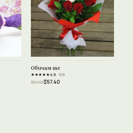
Виж продукта →
Обичам те
★★★★★
4.9
· 109
$57.40
$61.02