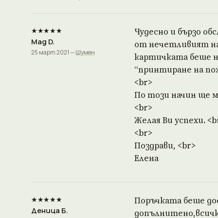
★★★★★
Чудесно и бързо об
Mag D.
от нечетливият над
25 март 2021 —
Шумен
картичката беше на
“принтиране на пож
<br>
По този начин ще м
<br>
Желая Ви успехи. <b
<br>
Поздрави, <br>
Елена
★★★★★
Поръчката беше до
Деница Б.
допълнитено,всичк