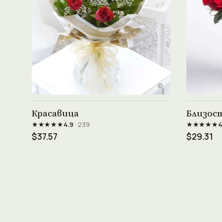
Виж продукта →
Красавица
Близос
★★★★★
★★★★★
4.9
· 239
4
$37.57
$29.31