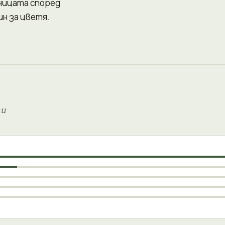
шницата според
н за цветя.
ти