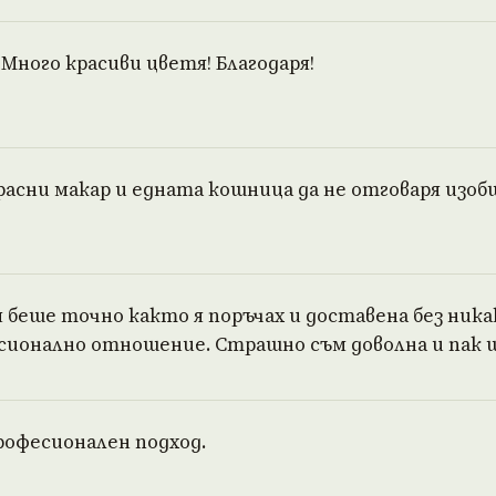
 Много красиви цветя! Благодаря!
асни макар и едната кошница да не отговаря изоб
беше точно както я поръчах и доставена без ника
сионално отношение. Страшно съм доволна и пак щ
рофесионален подход.