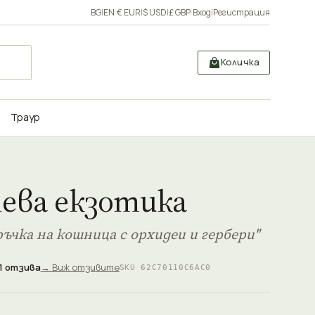
BG
|
EN
·
€ EUR
|
$ USD
|
£ GBP
·
Вход
|
Регистрация
Количка
Траур
ева екзотика
ъчка на кошница с орхидеи и гербери"
1 отзива
→ Виж отзивите
SKU 62C70110C6AC0