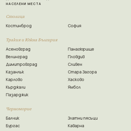
НАСЕЛЕНИ МЕСТА
Столица
Костинброд
София
Тракия и Южна България
Асеновград
Панагюрище
Велинград
Пловдив
Димитровград
Сливен
Казанлък
Стара Загора
Карлово
Хасково
Кърджали
Ямбол
Пазарджик
Черноморие
Балчик
Златни пясъци
Бургас
Каварна