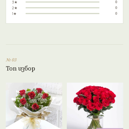
3★
0
2★
0
1★
0
№ 03
Топ избор