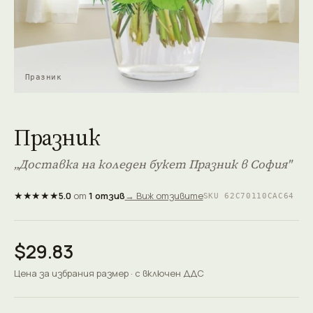
Празник
Празник
„Доставка на коледен букет Празник в София"
★★★★★
5.0
от
1 отзив
→ Виж отзивите
SKU 62C70110CAC64
$29.83
Цена за избрания размер · с включен ДДС