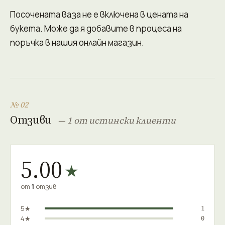
Посочената ваза не е включена в цената на
букета. Може да я добавите в процеса на
поръчка в нашия онлайн магазин.
№ 02
Отзиви
— 1 от истински клиенти
5.00
★
от
1
отзив
5★
1
4★
0