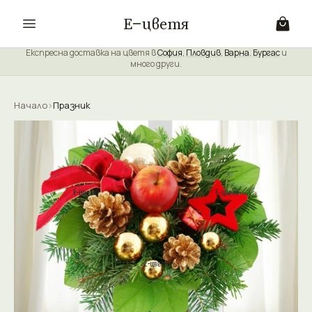
Е
цветя
Експресна доставка на цветя в
София
,
Пловдив
,
Варна
,
Бургас
и
много други.
Начало
›
Празник