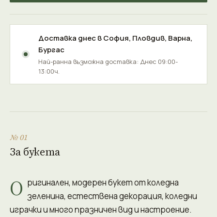
Доставка днес в
София
,
Пловдив
,
Варна
,
Бургас
Най-ранна възможна доставка: Днес 09:00-
13:00ч.
№ 01
За букета
О
ригинален, модерен букет от коледна
зеленина, естествена декорация, коледни
играчки и много празничен вид и настроение.