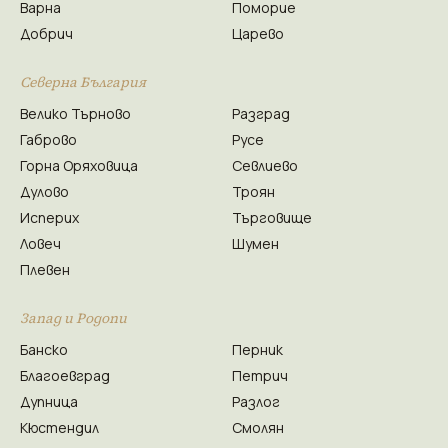
Варна
Поморие
Добрич
Царево
Северна България
Велико Търново
Разград
Габрово
Русе
Горна Оряховица
Севлиево
Дулово
Троян
Исперих
Търговище
Ловеч
Шумен
Плевен
Запад и Родопи
Банско
Перник
Благоевград
Петрич
Дупница
Разлог
Кюстендил
Смолян