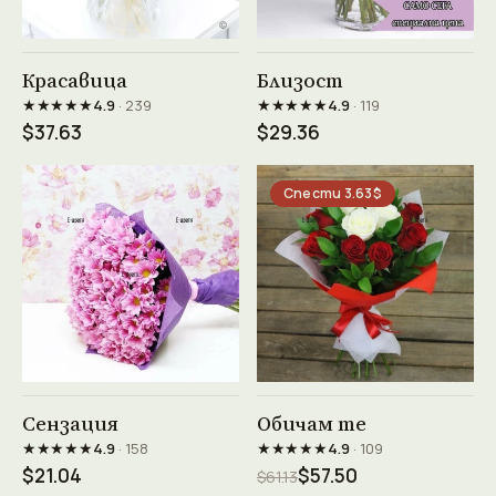
Виж продукта →
Виж продукта →
Красавица
Близост
★★★★★
★★★★★
4.9
· 239
4.9
· 119
$37.63
$29.36
Спести 3.63$
Виж продукта →
Виж продукта →
Сензация
Обичам те
★★★★★
★★★★★
4.9
· 158
4.9
· 109
$21.04
$57.50
$61.13