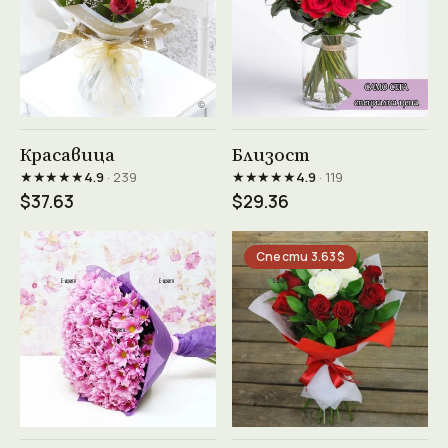
Виж продукта →
Виж продукта →
Красавица
Близост
★★★★★
★★★★★
4.9
· 239
4.9
· 119
$37.63
$29.36
Спести 3.63$