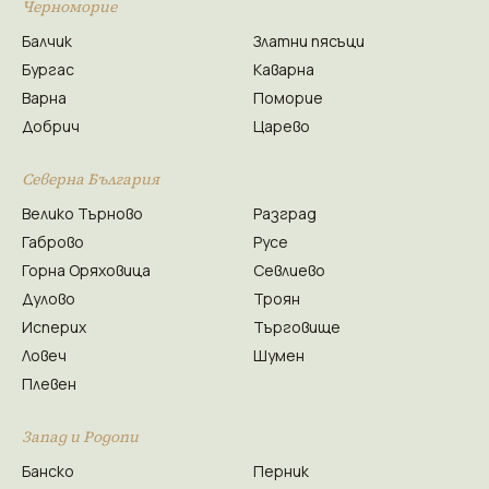
Черноморие
Балчик
Златни пясъци
Бургас
Каварна
Варна
Поморие
Добрич
Царево
Северна България
Велико Търново
Разград
Габрово
Русе
Горна Оряховица
Севлиево
Дулово
Троян
Исперих
Търговище
Ловеч
Шумен
Плевен
Запад и Родопи
Банско
Перник