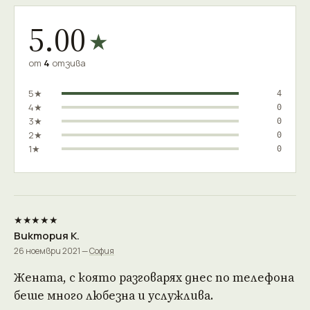
5.00
★
от
4
отзива
5★
4
4★
0
3★
0
2★
0
1★
0
★★★★★
Виктория К.
26 ноември 2021 —
София
Жената, с която разговарях днес по телефона
беше много любезна и услужлива.