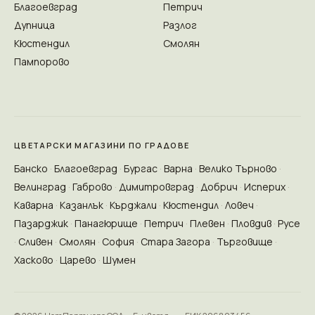
Благоевград
Петрич
Дупница
Разлог
Кюстендил
Смолян
Пампорово
ЦВЕТАРСКИ МАГАЗИНИ ПО ГРАДОВЕ
Банско
Благоевград
Бургас
Варна
Велико Търново
Велинград
Габрово
Димитровград
Добрич
Исперих
Каварна
Казанлък
Кърджали
Кюстендил
Ловеч
Пазарджик
Панагюрище
Петрич
Плевен
Пловдив
Русе
Сливен
Смолян
София
Стара Загора
Търговище
Хасково
Царево
Шумен