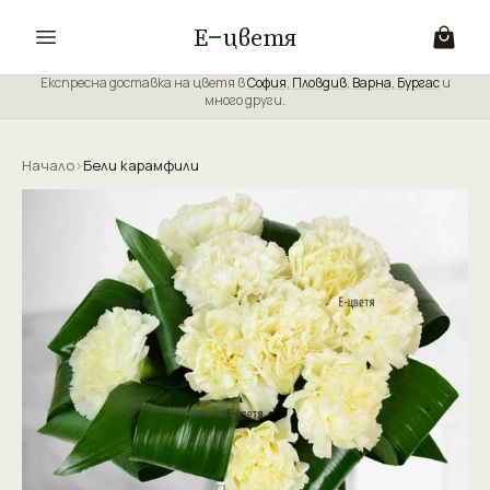
Е
цветя
Експресна доставка на цветя в
София
,
Пловдив
,
Варна
,
Бургас
и
много други.
Начало
›
Бели карамфили