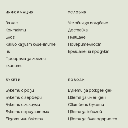
ИНФОРМАЦИЯ
УСЛОВИЯ
За нас
Условия за ползване
Контакти
Доставка
Блог
Плащане
Какво казват клиентите
Поверителност
ни
Връщане на продукт
Програма за лоялни
клиенти
БУКЕТИ
ПОВОДИ
Букети с рози
Букети за рожден ден
Букети с гербери
Цветя за имен ден
Букети с лилиуми
Сватбени букети
Букети с хризантеми
Цветя за юбилей
Екзотични букети
Цветя за благодарност