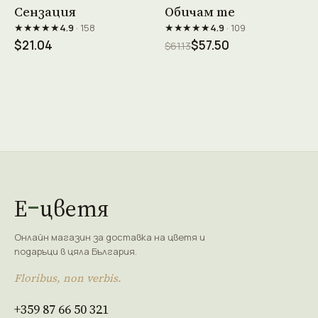
Виж продукта →
Виж продукта →
Сензация
Обичам те
★★★★★
★★★★★
4.9
· 158
4.9
· 109
$21.04
$57.50
$61.13
Е
цветя
Онлайн магазин за доставка на цветя и
подаръци в цяла България.
Floribus, non verbis.
+359 87 66 50 321