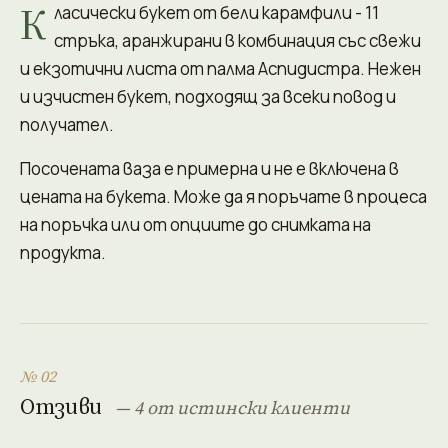
К
ласически букет от бели карамфили - 11
стръка, аранжирани в комбинация със свежи
и екзотични листа от палма Аспидистра. Нежен
и изчистен букет, подходящ за всеки повод и
получател.
Посочената ваза е примерна и не е включена в
цената на букета. Може да я поръчате в процеса
на поръчка или от опциите до снимката на
продукта.
№ 02
Отзиви
— 4 от истински клиенти