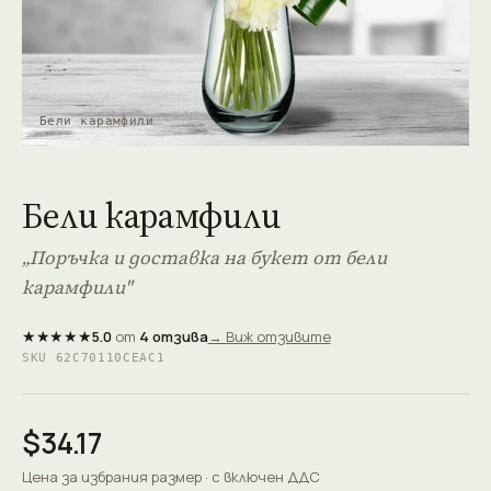
Бели карамфили
Бели карамфили
„Поръчка и доставка на букет от бели
карамфили"
★★★★★
5.0
от
4 отзива
→ Виж отзивите
SKU 62C70110CEAC1
$34.17
Цена за избрания размер · с включен ДДС