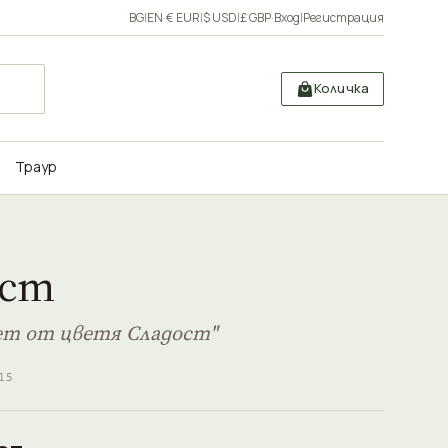
BG
|
EN
·
€ EUR
|
$ USD
|
£ GBP
·
Вход
|
Регистрация
Количка
Траур
ост
ет от цветя Сладост"
15