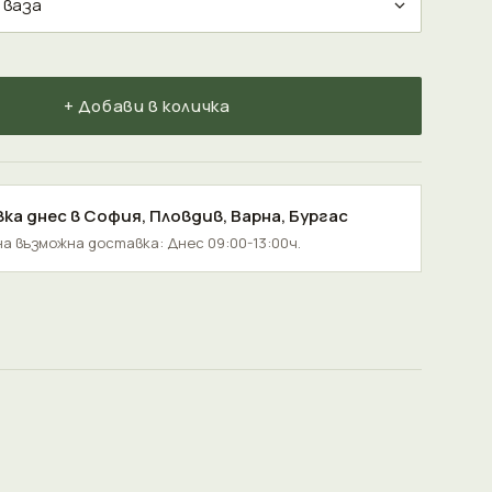
+ Добави в количка
ка днес в
София
,
Пловдив
,
Варна
,
Бургас
а възможна доставка: Днес 09:00-13:00ч.