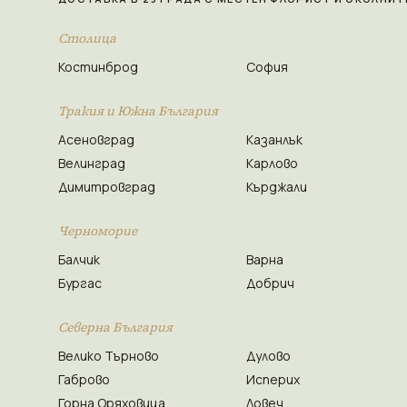
Столица
Костинброд
София
Тракия и Южна България
Асеновград
Казанлък
Велинград
Карлово
Димитровград
Кърджали
Черноморие
Балчик
Варна
Бургас
Добрич
Северна България
Велико Търново
Дулово
Габрово
Исперих
Горна Оряховица
Ловеч