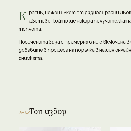
К
расив, нежен букет от разнообразни цвет
цветове, който ще накара получателката
топлота.
Посочената ваза е примерна и не е включена в
добавите в процеса на поръчка в нашия онлай
снимката.
Топ избор
№ 03