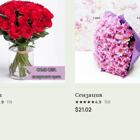
Виж продукта →
Виж продукта →
т
Сензация
★★★★★
.9
· 119
4.9
· 158
$21.02