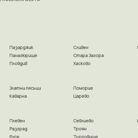
Пазарджик
Сливен
Панагюрище
Стара Загора
Пловдив
Хасково
Златни пясъци
Поморие
Каварна
Царево
Плевен
Севлиево
Разград
Троян
Русе
Търговище