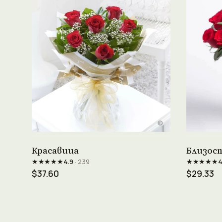
Виж продукта →
Красавица
Близос
★★★★★
★★★★★
4.9
· 239
4
$37.60
$29.33