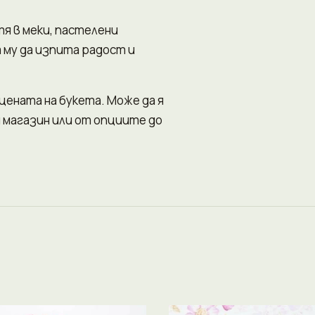
я в меки, пастелени
 му да изпита радост и
 цената на букета. Може да я
н магазин или от опциите до