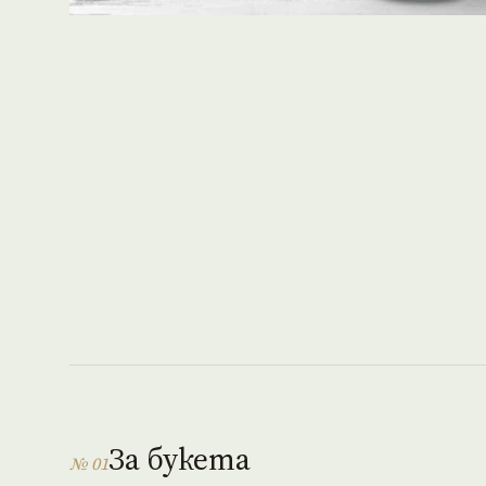
За букета
№ 01