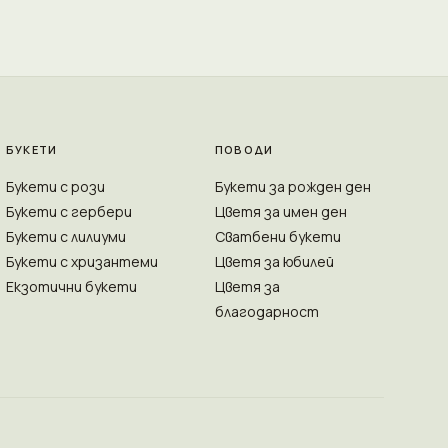
БУКЕТИ
ПОВОДИ
Букети с рози
Букети за рожден ден
Букети с гербери
Цветя за имен ден
Букети с лилиуми
Сватбени букети
Букети с хризантеми
Цветя за юбилей
Екзотични букети
Цветя за
благодарност