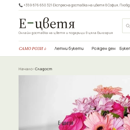
📞 +359 876 650 321
·
Експресна доставка на цветя в
София
,
Пловд
Е
цветя
Онлайн доставка на цветя и подаръци в цяла България
САМО РОЗИ ↓
Летни букети
Рожден ден
Буке
Начало
›
Сладост