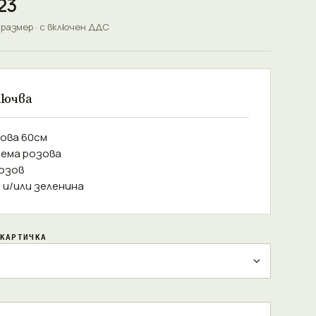
23
 размер · с включен ДДС
лючва
зова 60см
тема розова
Розов
а и/или зеленина
КАРТИЧКА