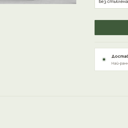
Достав
Най-ранн