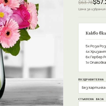
$57.
$63.78
Цена за избрания
Какво вк
5x Роза Ро
4x Хризан
6x Гербер 
1x Опаковк
ПОЗДРАВИТЕЛНА 
СТЪКЛЕНА ВАЗА