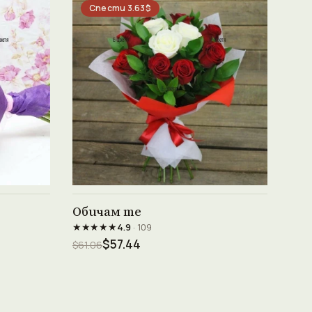
Спести 3.63$
Виж продукта →
Обичам те
★★★★★
4.9
· 109
$57.44
$61.06