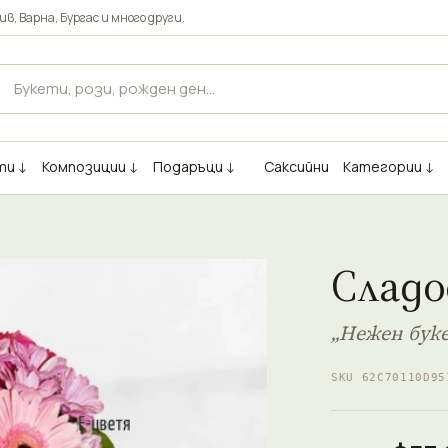
ив
,
Варна
,
Бургас
и много други.
ти ↓
Композиции ↓
Подаръци ↓
Саксийни
Категории ↓
Слад
„Нежен бук
SKU 62C70110D95