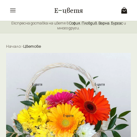
Е
цветя
Експресна доставка на цветя в
София
,
Пловдив
,
Варна
,
Бургас
и
много други.
Начало
›
Цветове