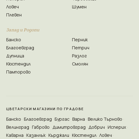
Ловеч
Шумен
Плевен
Запад и Родопи
Банско
Перник
Благоевград
Петрич
Дупница
Разлог
Кюстендил
Смолян
Пампорово
ЦВЕТАРСКИ МАГАЗИНИ ПО ГРАДОВЕ
Банско
Благоевград
Бургас
Варна
Велико Търново
Велинград
Габрово
Димитровград
Добрич
Исперих
Каварна
Казанлък
Кърджали
Кюстендил
Ловеч