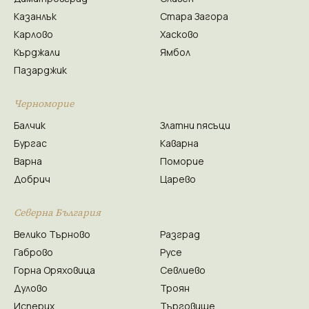
Казанлък
Стара Загора
Карлово
Хасково
Кърджали
Ямбол
Пазарджик
Черноморие
Балчик
Златни пясъци
Бургас
Каварна
Варна
Поморие
Добрич
Царево
Северна България
Велико Търново
Разград
Габрово
Русе
Горна Оряховица
Севлиево
Дулово
Троян
Исперих
Търговище