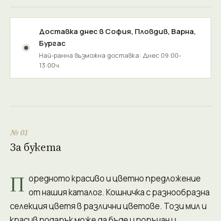
Доставка днес в
София
,
Пловдив
,
Варна
,
Бургас
Най-ранна възможна доставка: Днес 09:00-
13:00ч.
№ 01
За букета
П
оредното красиво и цветно предложение
от нашия каталог. Кошничка с разнообразна
селекция цветя в различни цветове. Този мил и
красив подарък може да бъде и поръчан и