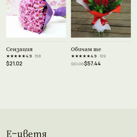
Виж продукта →
Виж продукта →
Сензация
Обичам те
★★★★★
★★★★★
4.9
· 158
4.9
· 109
$21.02
$57.44
$61.06
Е
цветя