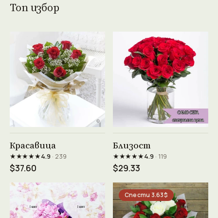
Топ избор
Виж продукта →
Виж продукта →
Красавица
Близост
★★★★★
★★★★★
4.9
· 239
4.9
· 119
$37.60
$29.33
Спести 3.63$