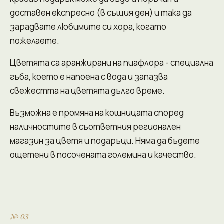
доставен експресно (в същия ден) и така да
зарадвате любимите си хора, когато
пожелаете.
Цветята са аранжирани на пиафлора - специална
гъба, което е напоена с вода и запазва
свежестта на цветята дълго време.
Възможна е промяна на кошницата според
наличностите в съответния регионален
магазин за цветя и подаръци. Няма да бъдете
ощетени в посочената големина и качество.
№ 03