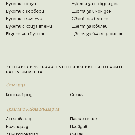
Букети с рози
Букети за рожден ден
Букети с гербери
Цветя за имен ден
Букети с лилиуми
Сватбени букети
Букети с хризантеми
Цветя за юбилей
Екзотични букети
Цветя за благодарност
ДОСТАВКА В 29 ГРАДА С МЕСТЕН ФЛОРИСТ И ОКОЛНИТЕ
НАСЕЛЕНИ МЕСТА
Столица
Костинброд
София
Тракия и Южна България
Асеновград
Панагюрище
Велинград
Пловдив
Димитровград
Сливен