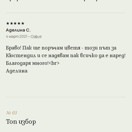
★★★★★
Аделина С.
4 март 2021 —
София
Браво! Пак ще поръчам цветя - този път за
Кюстендил и се надявам пак всичко да е наред!
Благодаря много!<br>
Аделина
№ 03
Топ избор