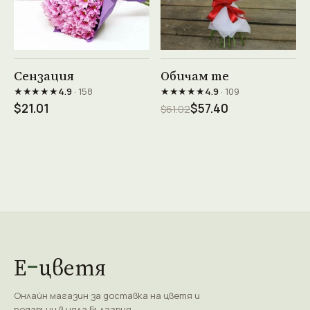
Виж продукта →
Виж продукта →
Сензация
Обичам те
★★★★★
★★★★★
4.9
· 158
4.9
· 109
$21.01
$57.40
$61.02
Е
цветя
Онлайн магазин за доставка на цветя и
подаръци в цяла България.