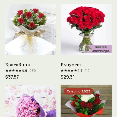
Виж продукта →
Виж продукта →
Красавица
Близост
★★★★★
★★★★★
4.9
· 239
4.9
· 119
$37.57
$29.31
Спести 3.62$