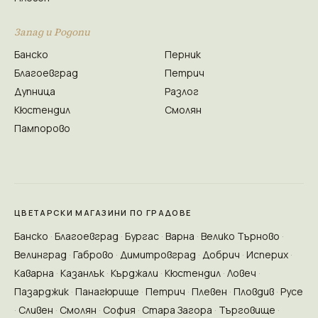
Запад и Родопи
Банско
Перник
Благоевград
Петрич
Дупница
Разлог
Кюстендил
Смолян
Пампорово
ЦВЕТАРСКИ МАГАЗИНИ ПО ГРАДОВЕ
Банско
Благоевград
Бургас
Варна
Велико Търново
Велинград
Габрово
Димитровград
Добрич
Исперих
Каварна
Казанлък
Кърджали
Кюстендил
Ловеч
Пазарджик
Панагюрище
Петрич
Плевен
Пловдив
Русе
Сливен
Смолян
София
Стара Загора
Търговище