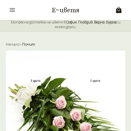
Е
цветя
Експресна доставка на цветя в
София
,
Пловдив
,
Варна
,
Бургас
и
много други.
Начало
›
Почит