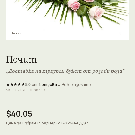
Почит
Почит
„Доставка на траурен букет от розови рози"
★★★★★
5.0
от
2 отзива
→ Виж отзивите
SKU 62C7011088263
$40.05
Цена за избрания размер · с включен ДДС