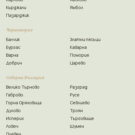
Кърджали
Ямбол
Пазарджик
Черноморие
Балчик
Златни пясъци
Бургас
Каварна
Варна
Поморие
Добрич
Царево
Северна България
Велико Търново
Разград
Габрово
Русе
Горна Оряховица
Севлиево
Дулово
Троян
Исперих
Търговище
Ловеч
Шумен
Плевен