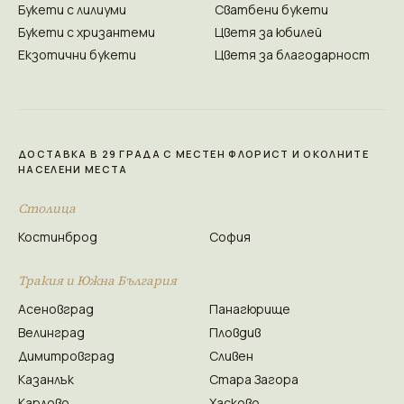
Букети с лилиуми
Сватбени букети
Букети с хризантеми
Цветя за юбилей
Екзотични букети
Цветя за благодарност
ДОСТАВКА В 29 ГРАДА С МЕСТЕН ФЛОРИСТ И ОКОЛНИТЕ
НАСЕЛЕНИ МЕСТА
Столица
Костинброд
София
Тракия и Южна България
Асеновград
Панагюрище
Велинград
Пловдив
Димитровград
Сливен
Казанлък
Стара Загора
Карлово
Хасково