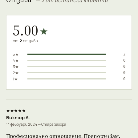
— 2 от истински клиенти
5.00
★
от
2
отзива
5★
2
4★
0
3★
0
2★
0
1★
0
★★★★★
Виктор А.
14 февруари 2024 —
Стара Загора
Професионално отношение. Препоръчвам.