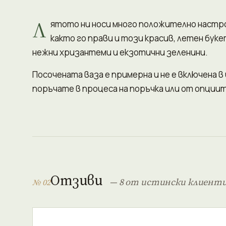
Л
ятото ни носи много положително настро
както го прави и този красив, летен бук
нежни хризантеми и екзотични зеленини.
Посочената ваза е примерна и не е включена в
поръчате в процеса на поръчка или от опциит
Отзиви
— 8 от истински клиент
№ 02