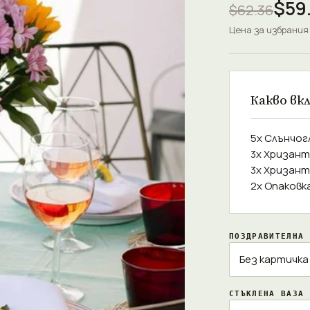
$59
$62.36
Цена за избрания
Какво вк
5x Слънчог
3x Хризан
3x Хризан
2x Опаковк
ПОЗДРАВИТЕЛНА 
СТЪКЛЕНА ВАЗА