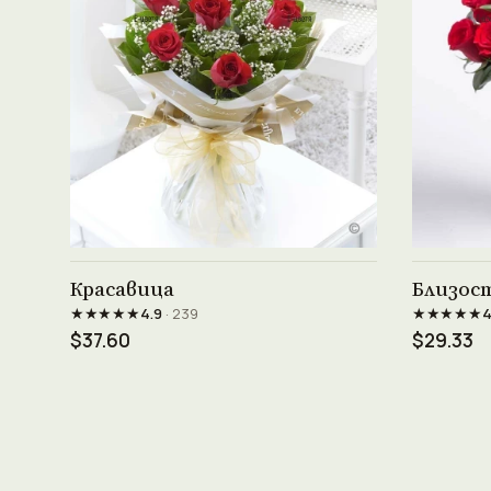
Виж продукта →
Красавица
Близос
★★★★★
★★★★★
4.9
· 239
4
$37.60
$29.33