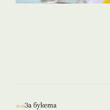
За букета
№ 01