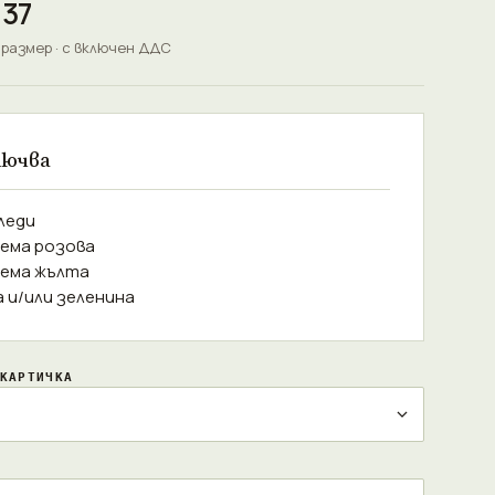
.37
 размер · с включен ДДС
лючва
леди
тема розова
тема жълта
а и/или зеленина
КАРТИЧКА