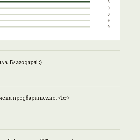
8
0
0
0
0
а. Благодаря! :)
омена предварително. <br>