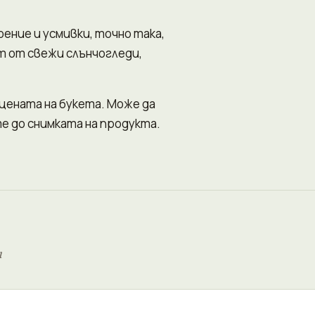
ение и усмивки, точно така,
ет от свежи слънчогледи,
 цената на букета. Може да
е до снимката на продукта.
и