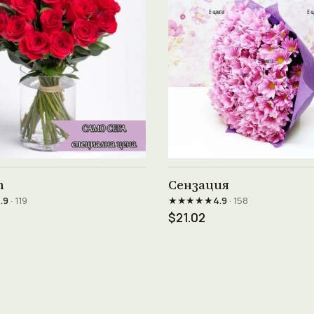
Виж продукта →
Виж продукта →
т
Сензация
★★★★★
.9
· 119
4.9
· 158
$21.02