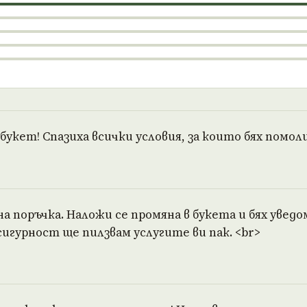
укет! Спазиха всички условия, за които бях помолил
на поръчка. Наложи се промяна в букета и бях увед
сигурност ще пилзвам услугите ви пак. <br>