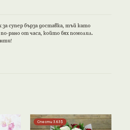
 за супер бърза доставка, тъй като
 по-рано от часа, който бях помолил.
енти!
Спести 3.63$