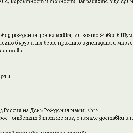
ие, коректност и точност! Направихте още един 
овод рождения ден на майка, ми която живее в Шум
лно бързо и тя беше приятно изненадана и много д
и отново!
я :)
з России на День Рождения мамы, <br>
прос - ответят в тот же миг, о начале доставки и