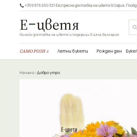
📞 +359 876 650 321
·
Експресна доставка на цветя в
София
,
Пловд
Е
цветя
Онлайн доставка на цветя и подаръци в цяла България
САМО РОЗИ ↓
Летни букети
Рожден ден
Буке
Начало
›
Добро утро