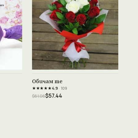
Виж продукта →
Обичам те
★★★★★
4.9
· 109
$57.44
$61.06