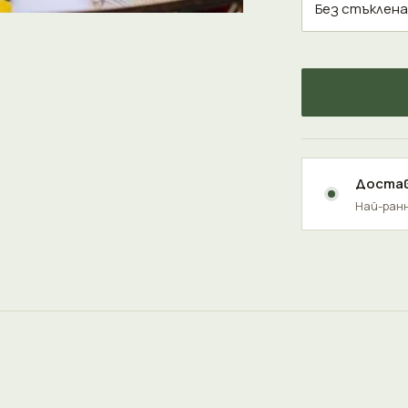
Достав
Най-ранн