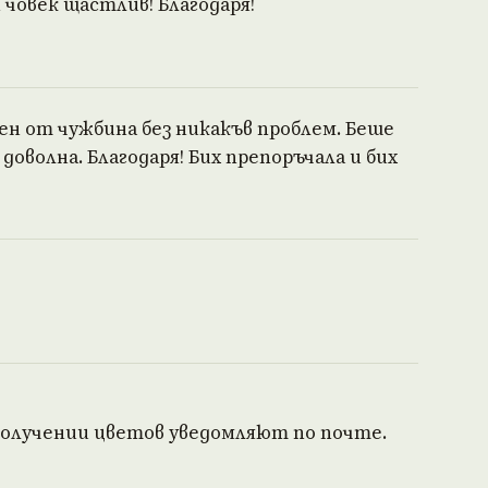
човек щастлив! Благодаря!
ен от чужбина без никакъв проблем. Беше
оволна. Благодаря! Бих препоръчала и бих
 получении цветов уведомляют по почте.