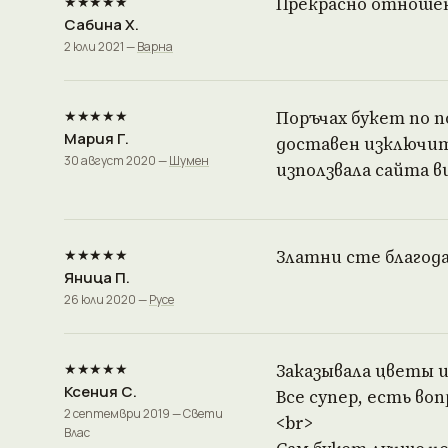
★★★★★
Прекрасно отношен
Сабина Х.
2 юли 2021 —
Варна
★★★★★
Поръчах букет по п
Мария Г.
доставен изключите
30 август 2020 —
Шумен
използвала сайта в
★★★★★
Златни сте благодар
Яница П.
26 юли 2020 —
Русе
★★★★★
Заказывала цветы и
Ксения С.
Все супер, есть во
2 септември 2019 — Свети
<br>
Влас