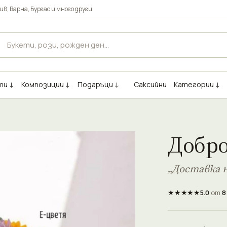
ив
,
Варна
,
Бургас
и много други.
ти ↓
Композиции ↓
Подаръци ↓
Саксийни
Категории ↓
Добр
„Доставка н
★★★★★
5.0
от
8