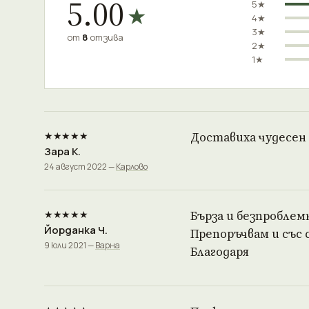
5.00
5★
★
4★
3★
от
8
отзива
2★
1★
★★★★★
Доставиха чудесен б
Зара К.
24 август 2022 —
Карлово
★★★★★
Бърза и безпроблем
Йорданка Ч.
Препоръчвам и със 
9 юли 2021 —
Варна
Благодаря