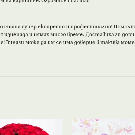
м на картинке. Огромное спасибо.
о стана супер експресно и професионално! Помолих
я изненада и нямах много време. Доставиха ги дори
! Винаги може да им се има доверие в такива мом