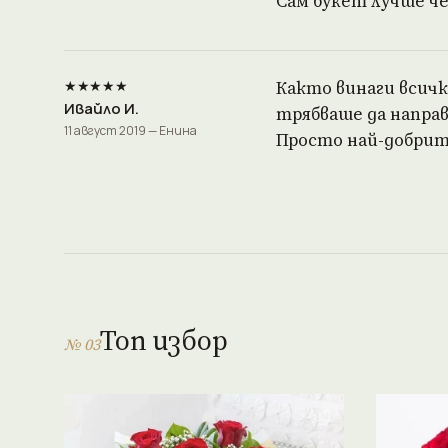
Сам букет лучше че
★★★★★
Както винаги всичк
Ивайло И.
трябваше да направ
11 август 2019 — Енина
Просто най-добрите
Топ избор
№ 03