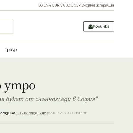
BG
|
EN
·
€ EUR
|
$ USD
|
£ GBP
·
Вход
|
Регистрация
Количка
Траур
о утро
а букет от слънчогледи в София"
 отзива
→ Виж отзивите
SKU 62C70110E4E9E