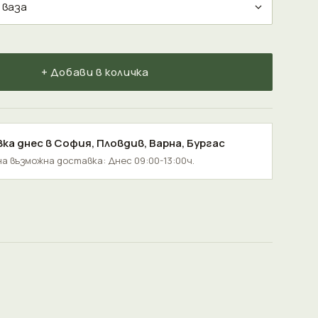
+ Добави в количка
ка днес в
София
,
Пловдив
,
Варна
,
Бургас
а възможна доставка: Днес 09:00-13:00ч.