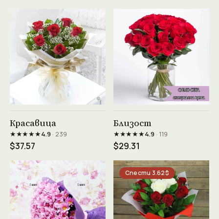
Виж продукта →
Виж продукта →
Красавица
Близост
★★★★★
★★★★★
4.9
· 239
4.9
· 119
$37.57
$29.31
Спести 3.62$