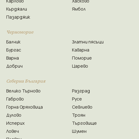
Карлово
Хасково
Кърджали
Ямбол
Пазарджик
Черноморие
Балчик
Златни пясъци
Бургас
Каварна
Варна
Поморие
Добрич
Царево
Северна България
Велико Търново
Разград
Габрово
Русе
Горна Оряховица
Севлиево
Дулово
Троян
Исперих
Търговище
Ловеч
Шумен