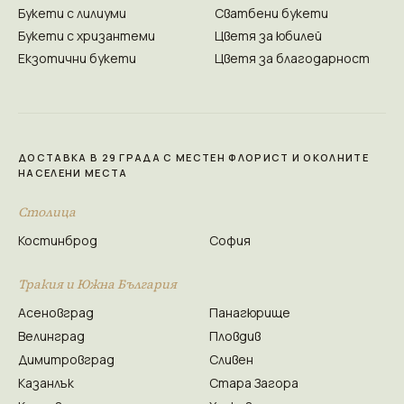
Букети с лилиуми
Сватбени букети
Букети с хризантеми
Цветя за юбилей
Екзотични букети
Цветя за благодарност
ДОСТАВКА В 29 ГРАДА С МЕСТЕН ФЛОРИСТ И ОКОЛНИТЕ
НАСЕЛЕНИ МЕСТА
Столица
Костинброд
София
Тракия и Южна България
Асеновград
Панагюрище
Велинград
Пловдив
Димитровград
Сливен
Казанлък
Стара Загора