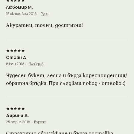
★★★★★
Любомир М.
18 октомври 2018 —
Русе
Акуратни, точни, достъпни!
★★★★★
Стоян Д.
8 юли 2018 —
Пловдив
Чудесен букет, лесна и бърза кореспонденция/
обратна връзка. При следващ повод - отново :)
★★★★★
Дарина Д.
25 април 2018 —
Бургас
Страхотно обслужване и бърза доставка.