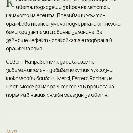
К
цветя, подходящи за края на лятото и
началото на есента. Преливащи жълто-
оранжеви нюанси, умело подчертани от нежни,
бели хризантеми и обилна зеленина. За
завършен ефект - опаковката е подбрана в
оранжева гама.
Съвет: Направете подаръка още по-
забележителен - добавете кутия луксозни
шоколадови бонбони Merci, Ferrero Rocher или
Lindt. Може да направите това в процеса на
поръчка в нашия онлайн магазин за цветя.
№ 02