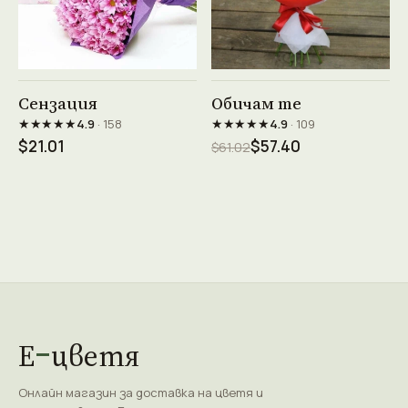
Виж продукта →
Виж продукта →
Сензация
Обичам те
★★★★★
★★★★★
4.9
· 158
4.9
· 109
$21.01
$57.40
$61.02
Е
цветя
Онлайн магазин за доставка на цветя и