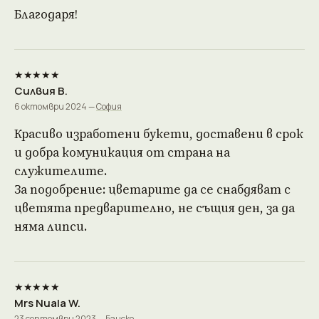
Благодаря!
★★★★★
Силвия В.
6 октомври 2024 —
София
Красиво изработени букети, доставени в срок
и добра комуникация от страна на
служителите.
За подобрение: цветарите да се снабдяват с
цветята предварително, не същия ден, за да
няма липси.
★★★★★
Mrs Nuala W.
23 септември 2023 —
Банско