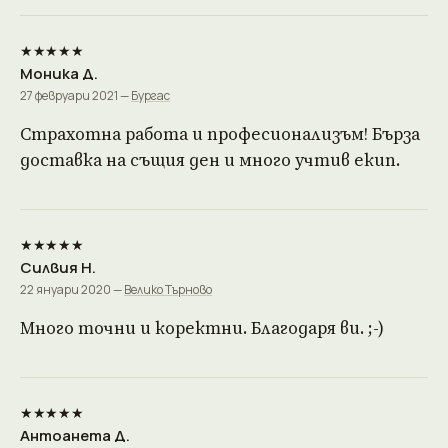
★★★★★
Моника Д.
27 февруари 2021 —
Бургас
Страхотна работа и професионализъм! Бърза
доставка на същия ден и много учтив екип.
★★★★★
Силвия Н.
22 януари 2020 —
Велико Търново
Много точни и коректни. Благодаря ви. ;-)
★★★★★
Антоанета Д.