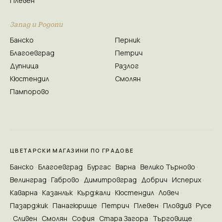
Плевен
Запад и Родопи
Банско
Перник
Благоевград
Петрич
Дупница
Разлог
Кюстендил
Смолян
Пампорово
ЦВЕТАРСКИ МАГАЗИНИ ПО ГРАДОВЕ
Банско
Благоевград
Бургас
Варна
Велико Търново
Велинград
Габрово
Димитровград
Добрич
Исперих
Каварна
Казанлък
Кърджали
Кюстендил
Ловеч
Пазарджик
Панагюрище
Петрич
Плевен
Пловдив
Русе
Сливен
Смолян
София
Стара Загора
Търговище