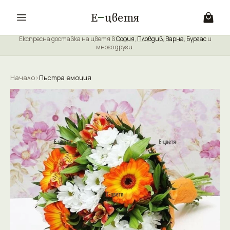
Е
цветя
Експресна доставка на цветя в
София
,
Пловдив
,
Варна
,
Бургас
и
много други.
Начало
›
Пъстра емоция