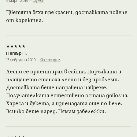
9 март 2019 —
Шумен
Цветята бяха прекрасни, доставката повече
от коректна.
★★★★★
Петър П.
13 февруари 2019 —
Кюстендил
Лесно се ориентирах в сайта. Поръчката и
плащането станаха лесно и без проблеми.
Доставката беше направена навреме.
Получателката естествено остана доволна.
Хареса и букета, а изненадата още по-вече.
Всичко беше наред. Нямам забележки.