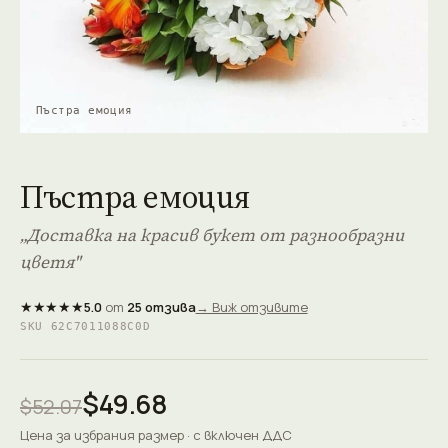
Пъстра емоция
Пъстра емоция
„Доставка на красив букет от разнообразни
цветя"
★★★★★
5.0
от
25 отзива
→ Виж отзивите
SKU 62C7011088C0D
$49.68
$52.07
Цена за избрания размер · с включен ДДС