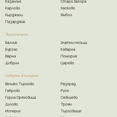
Казанлък
Стара Загора
Карлово
Хасково
Кърджали
Ямбол
Пазарджик
Черноморие
Балчик
Златни пясъци
Бургас
Каварна
Варна
Поморие
Добрич
Царево
Северна България
Велико Търново
Разград
Габрово
Русе
Горна Оряховица
Севлиево
Дулово
Троян
Исперих
Търговище