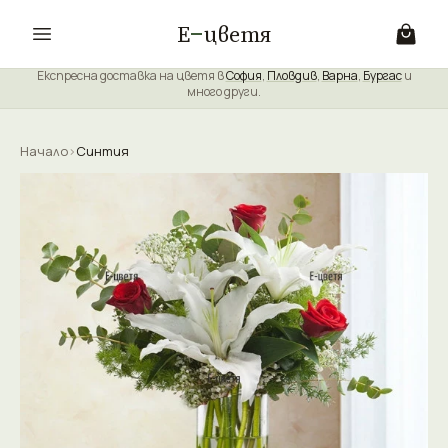
Е
цветя
Експресна доставка на цветя в
София
,
Пловдив
,
Варна
,
Бургас
и
много други.
Начало
›
Синтия