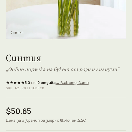
Синтия
Синтия
„Online поръчка на букет от рози и лилиуми"
★★★★★
5.0
от
2 отзива
→ Виж отзивите
SKU 62C70110EDEC8
$50.65
Цена за избрания размер · с включен ДДС