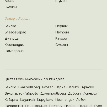
Ловеч
Шумен
Плевен
Запад и Родопи
Банско
Перник
Благоевград
Петрич
Дупница
Разлог
Кюстендил
Смолян
Пампорово
ЦВЕТАРСКИ МАГАЗИНИ ПО ГРАДОВЕ
Банско
Благоевград
Бургас
Варна
Велико Търново
Велинград
Габрово
Димитровград
Добрич
Исперих
Каварна
Казанлък
Кърджали
Кюстендил
Ловеч
Пазарджик
Панагюрище
Петрич
Плевен
Пловдив
Русе