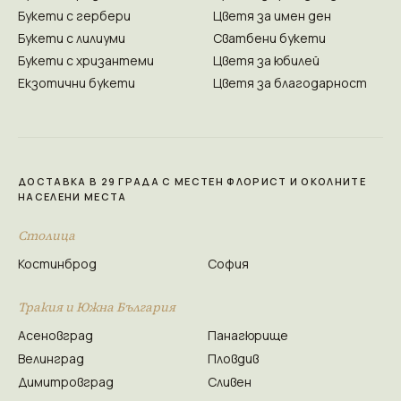
Букети с гербери
Цветя за имен ден
Букети с лилиуми
Сватбени букети
Букети с хризантеми
Цветя за юбилей
Екзотични букети
Цветя за благодарност
ДОСТАВКА В 29 ГРАДА С МЕСТЕН ФЛОРИСТ И ОКОЛНИТЕ
НАСЕЛЕНИ МЕСТА
Столица
Костинброд
София
Тракия и Южна България
Асеновград
Панагюрище
Велинград
Пловдив
Димитровград
Сливен