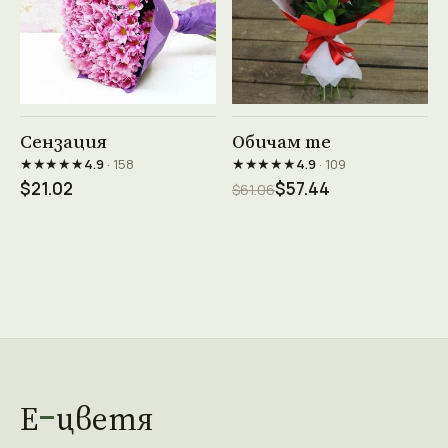
Виж продукта →
Виж продукта →
Сензация
Обичам те
★★★★★
★★★★★
4.9
· 158
4.9
· 109
$21.02
$57.44
$61.06
Е
цветя