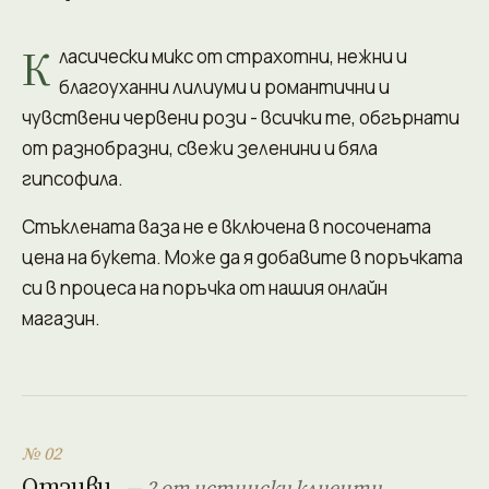
К
ласически микс от страхотни, нежни и
благоуханни лилиуми и романтични и
чувствени червени рози - всички те, обгърнати
от разнобразни, свежи зеленини и бяла
гипсофила.
Стъклената ваза не е включена в посочената
цена на букета. Може да я добавите в поръчката
си в процеса на поръчка от нашия онлайн
магазин.
№ 02
Отзиви
— 2 от истински клиенти