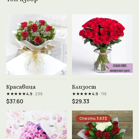
Виж продукта →
Виж продукта →
Красавица
Близост
★★★★★
★★★★★
4.9
· 239
4.9
· 119
$37.60
$29.33
Спести 3.63$