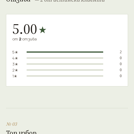
5.00
★
от
2
отзива
5★
2
4★
0
3★
0
2★
0
1★
0
№ 03
Топ избор