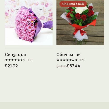
Спести 3.63$
Виж продукта →
Виж продукта →
Сензация
Обичам те
★★★★★
★★★★★
4.9
· 158
4.9
· 109
$21.02
$57.44
$61.06