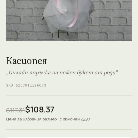
Касиопея
Касиопея
„Онлайн поръчка на нежен букет от рози"
SKU 62C7011106C73
$108.37
$117.31
Цена за избрания размер · с включен ДДС