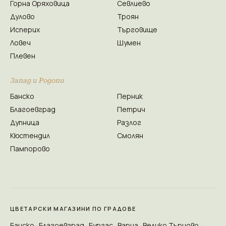
Горна Оряховица
Севлиево
Дулово
Троян
Исперих
Търговище
Ловеч
Шумен
Плевен
Запад и Родопи
Банско
Перник
Благоевград
Петрич
Дупница
Разлог
Кюстендил
Смолян
Пампорово
ЦВЕТАРСКИ МАГАЗИНИ ПО ГРАДОВЕ
Банско
Благоевград
Бургас
Варна
Велико Търново