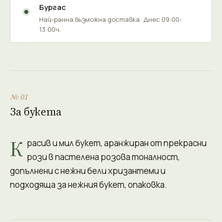
Бургас
Най-ранна възможна доставка: Днес 09:00-
13:00ч.
№ 01
За букета
К
расив и мил букет, аранжиран от прекрасни
рози в пастелена розова тоналност,
допълнени с нежни бели хризантеми и
подходяща за нежния букет, опаковка.