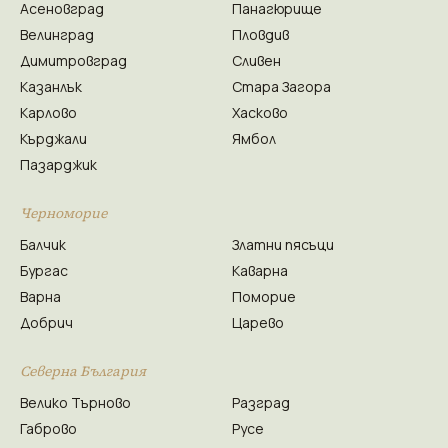
Асеновград
Панагюрище
Велинград
Пловдив
Димитровград
Сливен
Казанлък
Стара Загора
Карлово
Хасково
Кърджали
Ямбол
Пазарджик
Черноморие
Балчик
Златни пясъци
Бургас
Каварна
Варна
Поморие
Добрич
Царево
Северна България
Велико Търново
Разград
Габрово
Русе