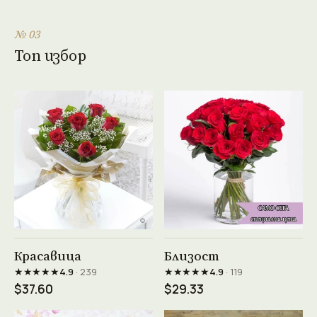
№ 03
Топ избор
Виж продукта →
Виж продукта →
Красавица
Близост
★★★★★
★★★★★
4.9
· 239
4.9
· 119
$37.60
$29.33