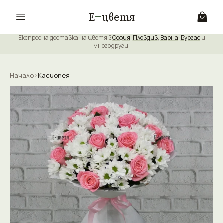
Е
цветя
Експресна доставка на цветя в
София
,
Пловдив
,
Варна
,
Бургас
и
много други.
Начало
›
Касиопея