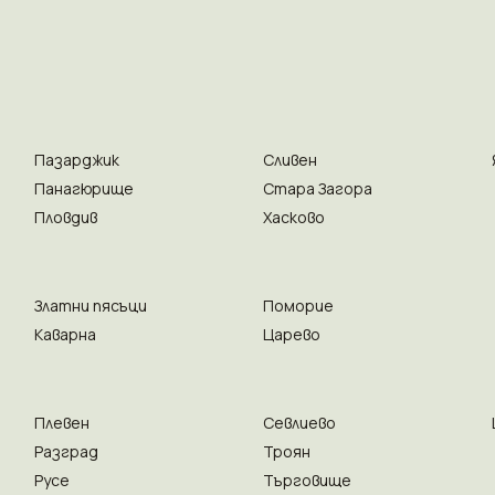
Пазарджик
Сливен
Панагюрище
Стара Загора
Пловдив
Хасково
Златни пясъци
Поморие
Каварна
Царево
Плевен
Севлиево
Разград
Троян
Русе
Търговище