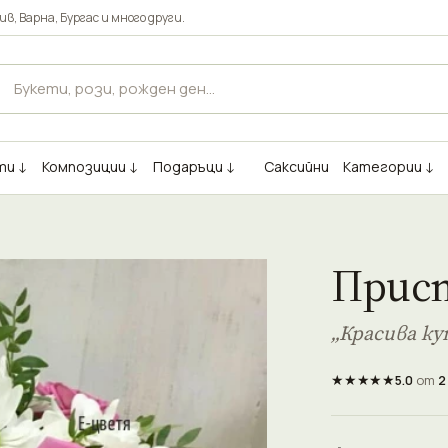
ив
,
Варна
,
Бургас
и много други.
ти ↓
Композиции ↓
Подаръци ↓
Саксийни
Категории ↓
Прис
„Красива ку
★★★★★
5.0
от
2