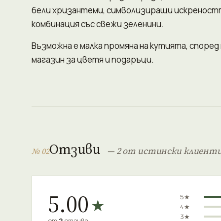
бели хризантеми, символизиращи искреностт
комбинация със свежи зеленини.
Възможна е малка промяна на кутията, споре
магазин за цветя и подаръци.
Отзиви
— 2 от истински клиент
№ 02
5.00
5★
★
4★
3★
от
2
отзива