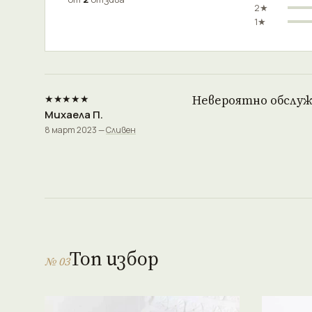
2★
1★
★★★★★
Невероятно обслужв
Михаела П.
8 март 2023 —
Сливен
Топ избор
№ 03