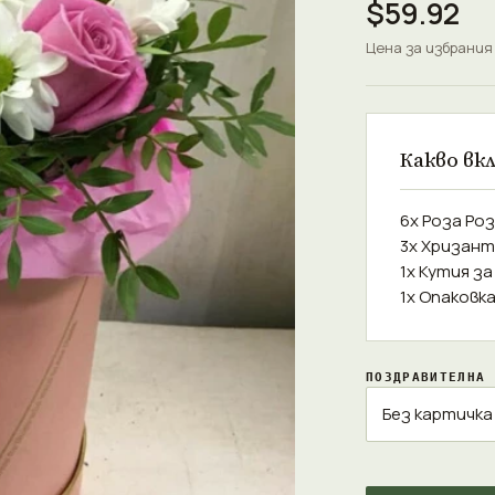
$59.92
Цена за избрания
Какво вк
6x Роза Ро
3x Хризант
1x Кутия з
1x Опаковк
ПОЗДРАВИТЕЛНА 