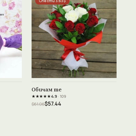
Спести 3.63$
Виж продукта →
Обичам те
★★★★★
4.9
· 109
$57.44
$61.06