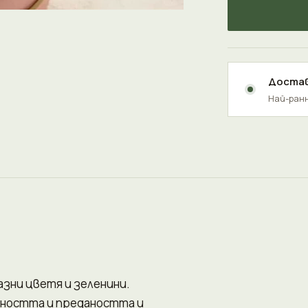
Достав
Най-ранн
азни цветя и зеленини.
жността и предаността и