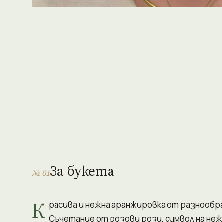
За букета
№ 01
К
расива и нежна аранжировка от разнообр
Съчетание от розови рози, символ на не