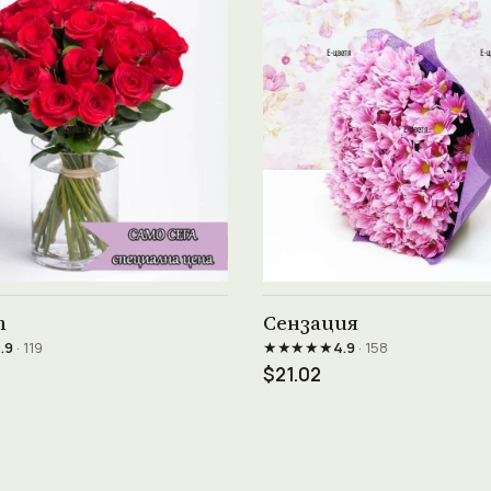
Виж продукта →
Виж продукта →
т
Сензация
★★★★★
.9
· 119
4.9
· 158
$21.02