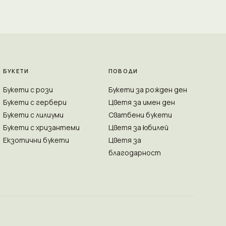
БУКЕТИ
ПОВОДИ
Букети с рози
Букети за рожден ден
Букети с гербери
Цветя за имен ден
Букети с лилиуми
Сватбени букети
Букети с хризантеми
Цветя за юбилей
Екзотични букети
Цветя за
благодарност