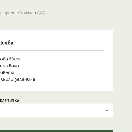
 размер · с включен ДДС
лючва
зова 60см
ема Бяла
а цветя
а и/или зеленина
КАРТИЧКА