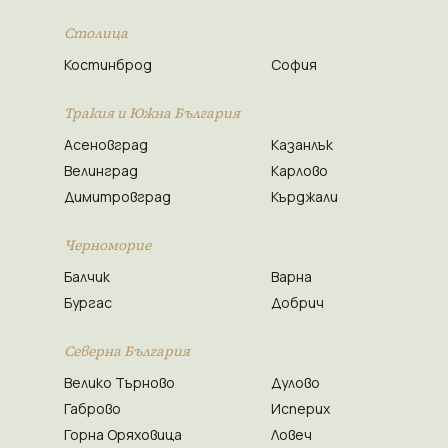
Столица
Костинброд
София
Тракия и Южна България
Асеновград
Казанлък
Велинград
Карлово
Димитровград
Кърджали
Черноморие
Балчик
Варна
Бургас
Добрич
Северна България
Велико Търново
Дулово
Габрово
Исперих
Горна Оряховица
Ловеч