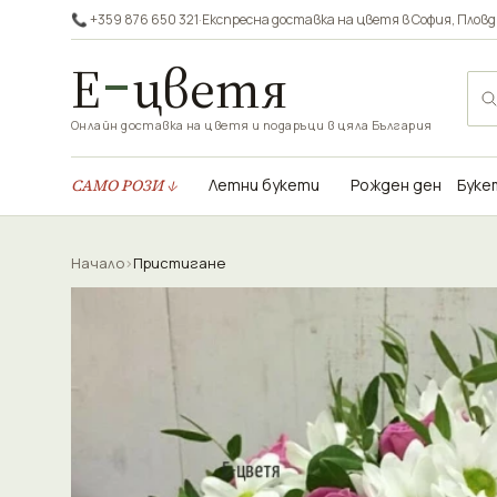
📞 +359 876 650 321
·
Експресна доставка на цветя в
София
,
Пловд
Е
цветя
Онлайн доставка на цветя и подаръци в цяла България
САМО РОЗИ ↓
Летни букети
Рожден ден
Буке
Начало
›
Пристигане