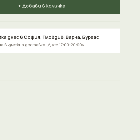
+ Добави в количка
ка днес в
София
,
Пловдив
,
Варна
,
Бургас
а възможна доставка: Днес 17:00-20:00ч.