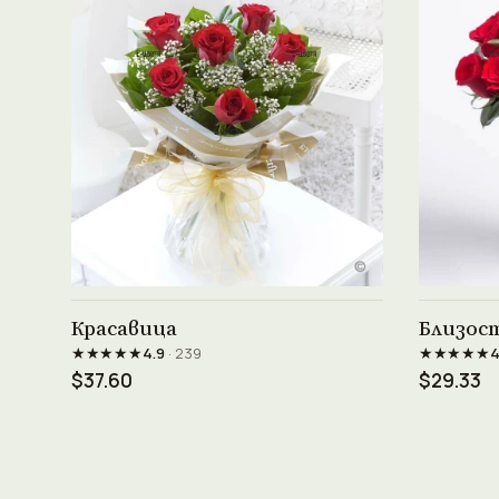
Виж продукта →
Красавица
Близос
★★★★★
★★★★★
4.9
· 239
4
$37.60
$29.33