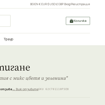
BG
|
EN
·
€ EUR
|
$ USD
|
£ GBP
·
Вход
|
Регистрация
Количка
Траур
тигане
тия с микс цветя и зеленина"
 отзива
→ Виж отзивите
SKU 62C701110F5E8