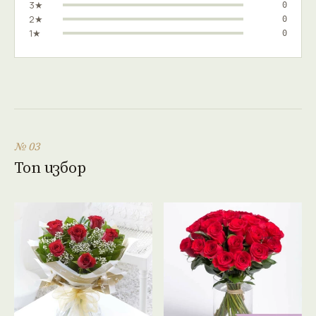
3★
0
2★
0
1★
0
№ 03
Топ избор