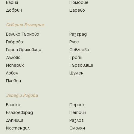
Варна
Поморие
Добрич
Царево
Северна България
Велико Търново
Разград
Габрово
Русе
Горна Оряховица
Севлиево
Дулово
Троян
Исперих
Търговище
Ловеч
Шумен
Плевен
Запад и Родопи
Банско
Перник
Благоевград
Петрич
Дупница
Разлог
Кюстендил
Смолян