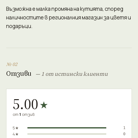
Възможна е малка промяна на кутията, според
наличностите в регионалния магазин за цветя и
подаръци.
№ 02
Отзиви
— 1 от истински клиенти
5.00
★
от
1
отзив
5★
1
4★
0