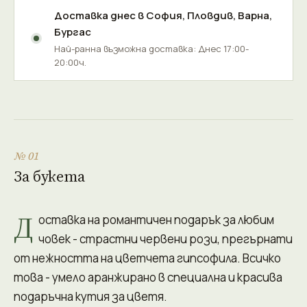
Доставка днес в
София
,
Пловдив
,
Варна
,
Бургас
Най-ранна възможна доставка: Днес 17:00-
20:00ч.
№ 01
За букета
Д
оставка на романтичен подарък за любим
човек - страстни червени рози, прегърнати
от нежността на цветчета гипсофила. Всичко
това - умело аранжирано в специална и красива
подаръчна кутия за цветя.