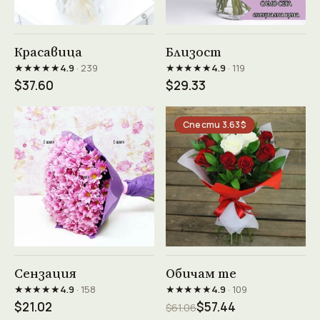
Виж продукта →
Виж продукта →
Красавица
Близост
★★★★★
★★★★★
4.9
· 239
4.9
· 119
$37.60
$29.33
Спести 3.63$
Виж продукта →
Виж продукта →
Сензация
Обичам те
★★★★★
★★★★★
4.9
· 158
4.9
· 109
$21.02
$57.44
$61.06