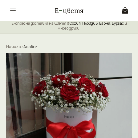
Е
цветя
Експресна доставка на цветя в
София
,
Пловдив
,
Варна
,
Бургас
и
много други.
Начало
›
Анабел