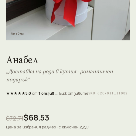
Анабел
Анабел
„Доставка на рози в кутия - романтичен
подарък"
★★★★★
5.0
от
1 отзив
→ Виж отзивите
SKU 62C7011111082
$68.53
$72.71
Цена за избрания размер · с включен ДДС