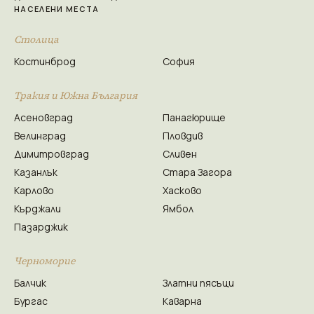
НАСЕЛЕНИ МЕСТА
Столица
Костинброд
София
Тракия и Южна България
Асеновград
Панагюрище
Велинград
Пловдив
Димитровград
Сливен
Казанлък
Стара Загора
Карлово
Хасково
Кърджали
Ямбол
Пазарджик
Черноморие
Балчик
Златни пясъци
Бургас
Каварна