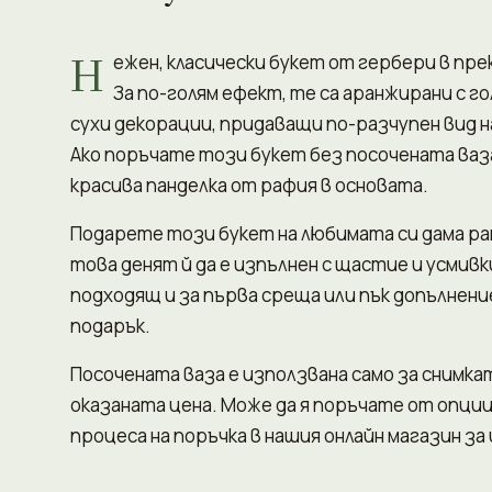
Н
ежен, класически букет от гербери в пре
За по-голям ефект, те са аранжирани с г
сухи декорации, придаващи по-разчупен вид 
Ако поръчате този букет без посочената ваза
красива панделка от рафия в основата.
Подарете този букет на любимата си дама ра
това денят й да е изпълнен с щастие и усмивк
подходящ и за първа среща или пък допълнение
подарък.
Посочената ваза е използвана само за снимкат
оказаната цена. Може да я поръчате от опции
процеса на поръчка в нашия онлайн магазин за