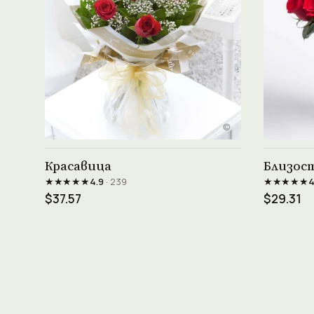
Виж продукта →
Красавица
Близос
★★★★★
★★★★★
4.9
· 239
4
$37.57
$29.31