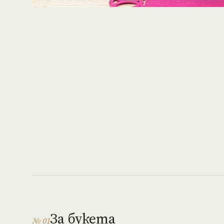
За букета
№ 01