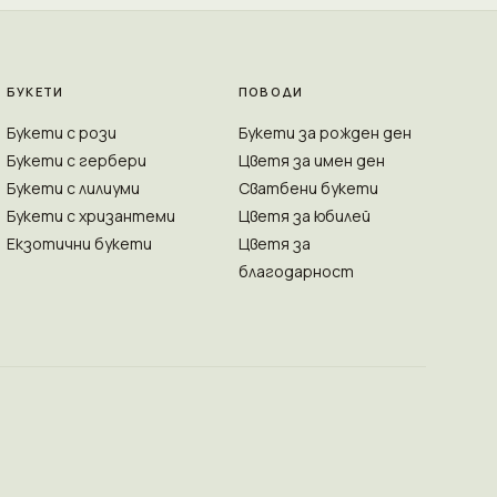
БУКЕТИ
ПОВОДИ
Букети с рози
Букети за рожден ден
Букети с гербери
Цветя за имен ден
Букети с лилиуми
Сватбени букети
Букети с хризантеми
Цветя за юбилей
Екзотични букети
Цветя за
благодарност