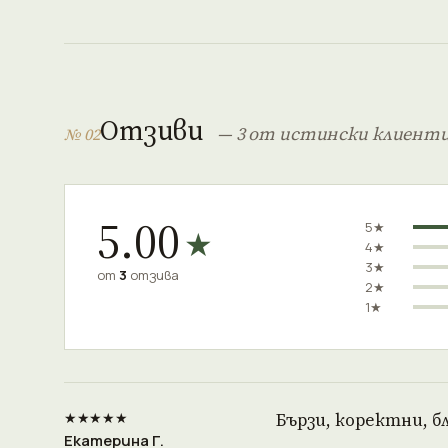
Отзиви
— 3 от истински клиент
№ 02
5.00
5★
★
4★
3★
от
3
отзива
2★
1★
★★★★★
Бързи, коректни, бл
Екатеринa Г.