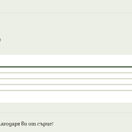
и
агодаря ви от сърце!