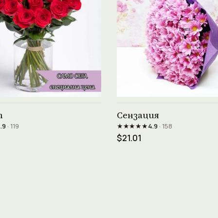
Виж продукта →
Виж продукта →
т
Сензация
★★★★★
.9
· 119
4.9
· 158
$21.01