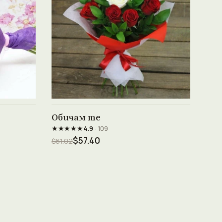
Виж продукта →
Обичам те
★★★★★
4.9
· 109
$57.40
$61.02