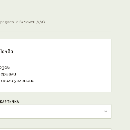
 размер · с включен ДДС
лючва
Розов
териали
а и/или зеленина
КАРТИЧКА