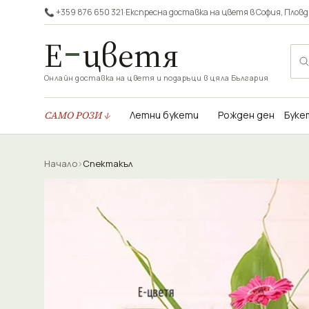
📞 +359 876 650 321
·
Експресна доставка на цветя в
София
,
Пловд
Е
цветя
Онлайн доставка на цветя и подаръци в цяла България
САМО РОЗИ ↓
Летни букети
Рожден ден
Буке
Начало
›
Спектакъл