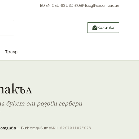
BG
|
EN
·
€ EUR
|
$ USD
|
£ GBP
·
Вход
|
Регистрация
Количка
Траур
такъл
а букет от розови гербери
 отзива
→ Виж отзивите
SKU 62C701107EC7B