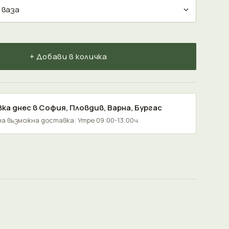
+ Добави в количка
ка днес в
София
,
Пловдив
,
Варна
,
Бургас
а възможна доставка: Утре 09:00-13:00ч.