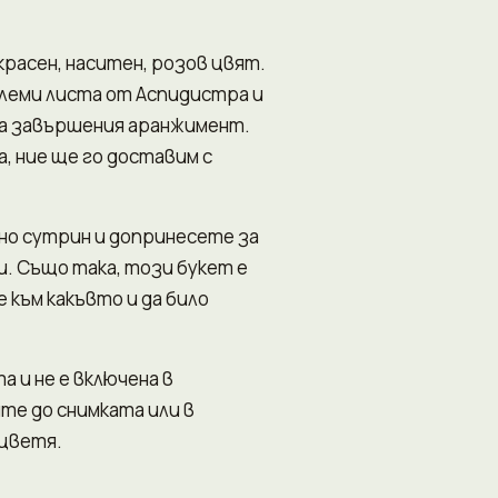
красен, наситен, розов цвят.
олеми листа от Аспидистра и
на завършения аранжимент.
, ние ще го доставим с
но сутрин и допринесете за
и. Също така, този букет е
 към какъвто и да било
а и не е включена в
те до снимката или в
 цветя.