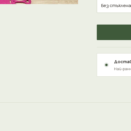
Достав
Най-ранн