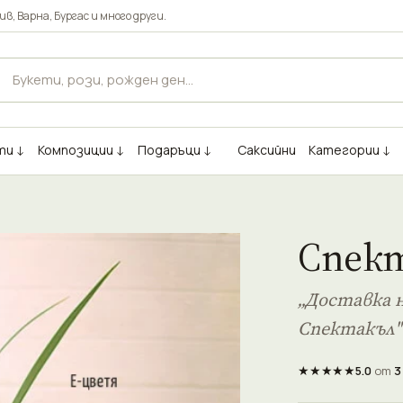
ив
,
Варна
,
Бургас
и много други.
ти ↓
Композиции ↓
Подаръци ↓
Саксийни
Категории ↓
Спек
„Доставка н
Спектакъл"
★★★★★
5.0
от
3