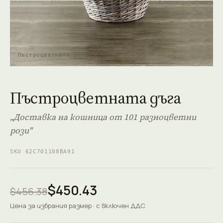
Пъстроцветната дъга
Пъстроцветната дъга
„Доставка на кошница от 101 разноцветни
рози"
SKU 62C701108BA91
$450.43
$456.38
Цена за избрания размер · с включен ДДС