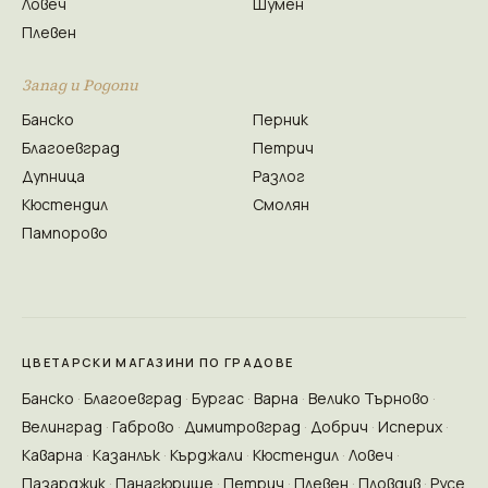
Ловеч
Шумен
Плевен
Запад и Родопи
Банско
Перник
Благоевград
Петрич
Дупница
Разлог
Кюстендил
Смолян
Пампорово
ЦВЕТАРСКИ МАГАЗИНИ ПО ГРАДОВЕ
Банско
Благоевград
Бургас
Варна
Велико Търново
Велинград
Габрово
Димитровград
Добрич
Исперих
Каварна
Казанлък
Кърджали
Кюстендил
Ловеч
Пазарджик
Панагюрище
Петрич
Плевен
Пловдив
Русе