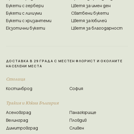
Букети с гербери
Цветя за имен ден
Букети с лилиуми
Сватбени букети
Букети с хризантеми
Цветя за юбилей
Екзотични букети
Цветя за благодарност
ДОСТАВКА В 29 ГРАДА С МЕСТЕН ФЛОРИСТ И ОКОЛНИТЕ
НАСЕЛЕНИ МЕСТА
Столица
Костинброд
София
Тракия и Южна България
Асеновград
Панагюрище
Велинград
Пловдив
Димитровград
Сливен