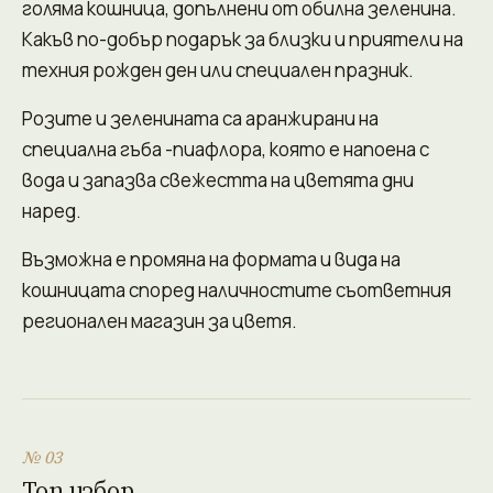
голяма кошница, допълнени от обилна зеленина.
Какъв по-добър подарък за близки и приятели на
техния рожден ден или специален празник.
Розите и зеленината са аранжирани на
специална гъба -пиафлора, която е напоена с
вода и запазва свежестта на цветята дни
наред.
Възможна е промяна на формата и вида на
кошницата според наличностите съответния
регионален магазин за цветя.
№ 03
Топ избор