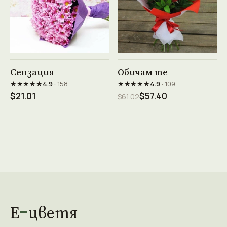
Виж продукта →
Виж продукта →
Сензация
Обичам те
★★★★★
★★★★★
4.9
· 158
4.9
· 109
$21.01
$57.40
$61.02
Е
цветя