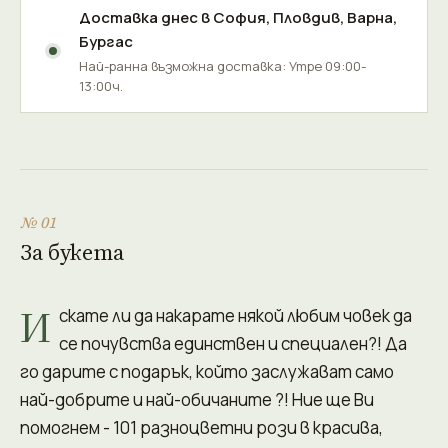
Доставка днес в
София
,
Пловдив
,
Варна
,
Бургас
Най-ранна възможна доставка: Утре 09:00-
13:00ч.
№ 01
За букета
И
скате ли да накарате някой любим човек да
се почувства единствен и специален?! Да
го дарите с подарък, който заслужават само
най-добрите и най-обичаните ?! Ние ще Ви
помогнем - 101 разноцветни рози в красива,