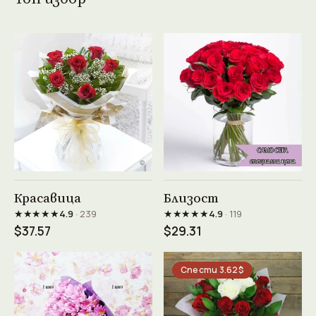
Виж продукта →
Виж продукта →
Красавица
Близост
★★★★★
★★★★★
4.9
· 239
4.9
· 119
$37.57
$29.31
Спести 3.62$