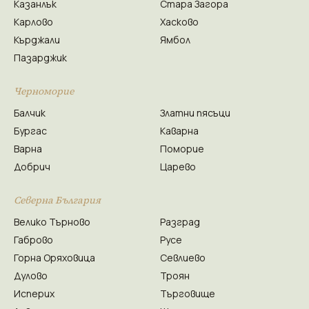
Казанлък
Стара Загора
Карлово
Хасково
Кърджали
Ямбол
Пазарджик
Черноморие
Балчик
Златни пясъци
Бургас
Каварна
Варна
Поморие
Добрич
Царево
Северна България
Велико Търново
Разград
Габрово
Русе
Горна Оряховица
Севлиево
Дулово
Троян
Исперих
Търговище